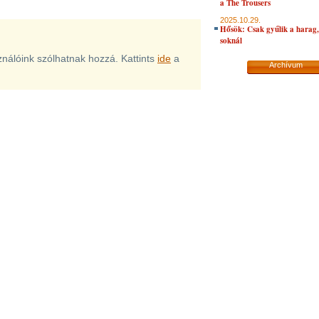
a The Trousers
2025.10.29.
Hősök: Csak gyűlik a harag, 
soknál
sználóink szólhatnak hozzá. Kattints
ide
a
Archívum