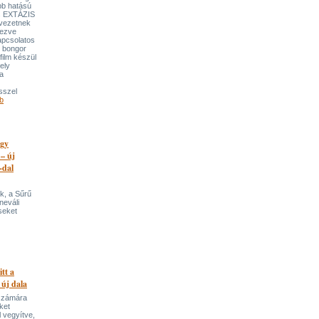
bb hatású
es EXTÁZIS
gvezetnek
yezve
apcsolatos
y bongor
film készül
ely
a
sszel
b
egy
 – új
-dal
k, a Sűrű
neváli
seket
itt a
 új dala
 számára
ket
 vegyítve,