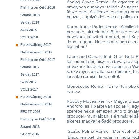
EFOTT 2018
Analog Cuvée Remix - Az egyetlen o
amelyben a magyar folklór, és népz
Fishing on Orfű 2018
főszerepet! A jellegzetes cimbalom
Strand 2018
puszta, a gulyás leves és a pálinka j
Sziget 2018
Karmatronic Radio Remix - Achilles 
SZIN 2018
producer, akinek már több sikeres vi
neveknek készített remixet, mint Be
VOLT 2018
John Legend. Neve ismerősen cseng
Fesztiválblog 2017
klubjában!
Balatonsound 2017
Lauer and Canard feat. Greg Note 
Fishing on Orfű 2017
kell bemutatni, hiszen a tavalyi év 
nevükhöz fűződik nevezetesen a Wa
Strand 2017
szokványos átirattal szerepelnek, h
Sziget 2017
lassabb remixet készítettek.
SZIN 2017
Monoscope Remix – a már fentebb eml
VOLT 2017
remixe
Fesztiválblog 2016
Nobody Moves Remix - Magyarország
Balatonsound 2016
Androról és Pixáról van szó akik, egy
szerepelnek a lemezen. Andro tavaly
EFOTT 2016
produceri munkáiban is ért már el si
Fishing on Orfű 2016
sikeres magyar előadó producere.
Strand 2016
Stereo Palma Remix – Már évek óta
Sziget 2016
Disco remixet, de valami mindig köz