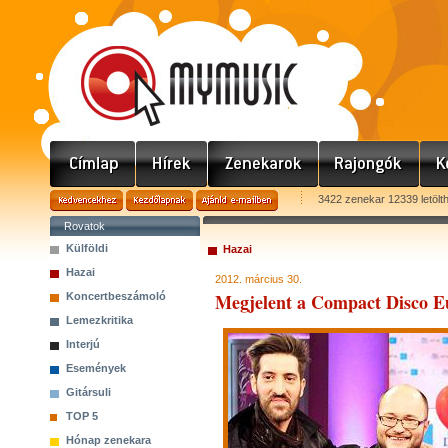
3422 zenekar 12339 letölt
Rovatok
Külföldi
Hazai
Hazai
2012. március 30.
Megjelent a Compact Disco E
Koncertbeszámoló
Lemezkritika
Interjú
Események
Gitársuli
TOP 5
Hónap zenekara