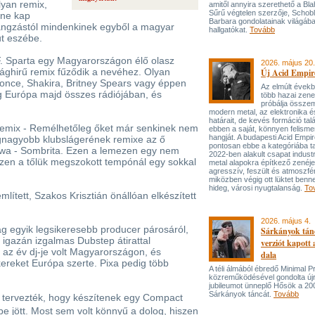
lyan remix,
amitől annyira szerethető a Bla
Sűrű végtelen szerzője, Schob
ene kap
Barbara gondolatainak világába
hangzástól mindenkinek egyből a magyar
hallgatókat.
Tovább
ut eszébe.
F. Sparta egy Magyarországon élő olasz
2026. május 20.
lághirű remix fűződik a nevéhez. Olyan
Új Acid Empire
yonce, Shakira, Britney Spears vagy éppen
Az elmúlt évek
 Európa majd összes rádiójában, és
több hazai zen
próbálja össze
modern metal, az elektronika é
határait, de kevés formáció tal
Remix - Remélhetőleg őket már senkinek nem
ebben a saját, könnyen felisme
hangját. A budapesti Acid Empi
legnagyobb klubslágerének remixe az ő
pontosan ebbe a kategóriába ta
wa - Sombrita. Ezen a lemezen egy nem
2022-ben alakult csapat industr
iszen a tőlük megszokott tempónál egy sokkal
metal alapokra építkező zenéj
agresszív, feszült és atmoszfé
miközben végig ott lüktet benne
hideg, városi nyugtalanság.
To
ített, Szakos Krisztián önállóan elkészített
2026. május 4.
 egyik legsikeresebb producer párosáról,
Sárkányok tán
 igazán izgalmas Dubstep átirattal
verziót kapott
 az év dj-je volt Magyarországon, és
dala
kereket Európa szerte. Pixa pedig több
A téli álmából ébredő Minimal P
közreműködésével gondolta újr
jubileumot ünneplő Hősök a 20
Sárkányok táncát.
Tovább
 tervezték, hogy készítenek egy Compact
be jött. Most sem volt könnyű a dolog, hiszen