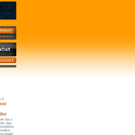
jegyez
s 6.
ngor
ához
ek óta a
tója, épp
 esedékes
ertjére,
ása eddigi