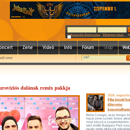
Felhasználó létrehozása
Elfelejtett jelszó
Meg
hető zene
urovíziós dalának remix pakkja
2026. augusztu
Film készül bo
díjnyertes
konceptalbum
Berta Csongor, azaz bongor év
hazai zenei színtér fontos alko
most készül a szeptemberben
első önálló Budapest Park konc
tavaly pedig elkészült pályafut