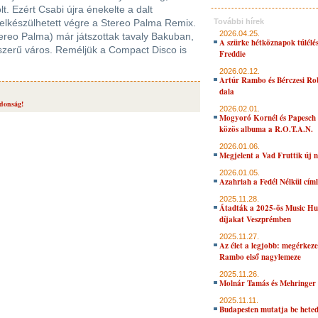
t. Ezért Csabi újra énekelte a dalt
 elkészülhetett végre a Stereo Palma Remix.
További hírek
2026.04.25.
tereo Palma) már játszottak tavaly Bakuban,
A szürke hétköznapok túlélés
szerű város. Reméljük a Compact Disco is
Freddie
2026.02.12.
Artúr Rambo és Bérczesi Ro
dala
donság!
2026.02.01.
Mogyoró Kornél és Papesch 
közös albuma a R.O.T.A.N.
2026.01.06.
Megjelent a Vad Fruttik új 
2026.01.05.
Azahriah a Fedél Nélkül cím
2025.11.28.
Átadták a 2025-ös Music H
díjakat Veszprémben
2025.11.27.
Az élet a legjobb: megérkeze
Rambo első nagylemeze
2025.11.26.
Molnár Tamás és Mehringer 
2025.11.11.
Budapesten mutatja be hete