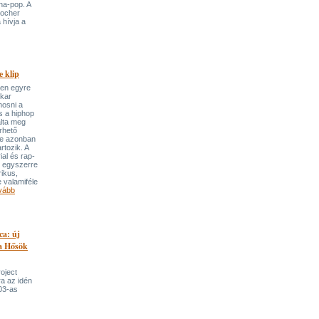
ha-pop. A
locher
 hívja a
 klip
ben egyre
ekar
mosni a
s a hiphop
álta meg
rhető
re azonban
rtozik. A
ial és rap-
e egyszerre
rikus,
 valamiféle
vább
ca: új
 a Hősök
roject
a az idén
03-as