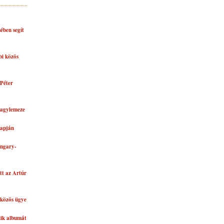
ében segít
bi közös
Péter
nagylemeze
lapján
ungary-
tt az Artúr
közös ügye
dik albumát