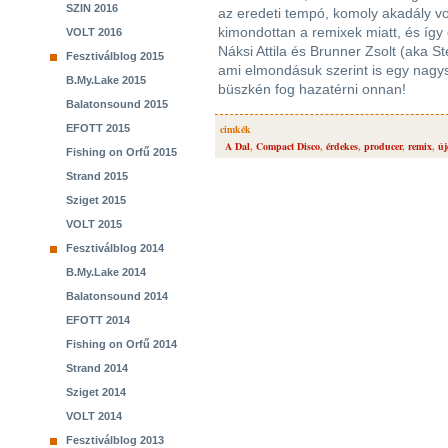
SZIN 2016
az eredeti tempó, komoly akadály vol
kimondottan a remixek miatt, és így
VOLT 2016
Náksi Attila és Brunner Zsolt (aka S
Fesztiválblog 2015
ami elmondásuk szerint is egy nagy
B.My.Lake 2015
büszkén fog hazatérni onnan!
Balatonsound 2015
EFOTT 2015
cimkék
A Dal
,
Compact Disco
,
érdekes
,
producer
,
remix
,
új
Fishing on Orfű 2015
Strand 2015
Sziget 2015
VOLT 2015
Fesztiválblog 2014
B.My.Lake 2014
Balatonsound 2014
EFOTT 2014
Fishing on Orfű 2014
Strand 2014
Sziget 2014
VOLT 2014
Fesztiválblog 2013