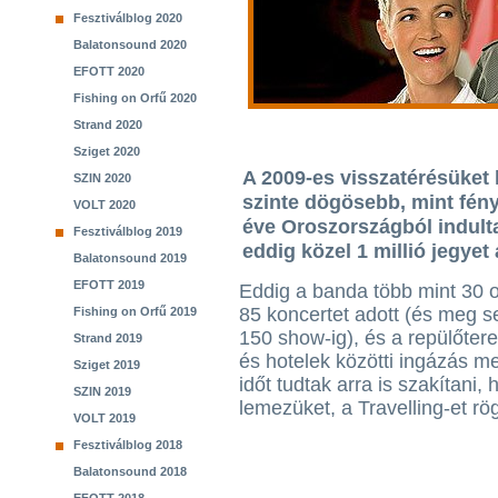
Fesztiválblog 2020
Balatonsound 2020
EFOTT 2020
Fishing on Orfű 2020
Strand 2020
Sziget 2020
A 2009-es visszatérésüket
SZIN 2020
szinte dögösebb, mint fén
VOLT 2020
éve Oroszországból indulta
Fesztiválblog 2019
eddig közel 1 millió jegyet 
Balatonsound 2019
EFOTT 2019
Eddig a banda több mint 30 
85 koncertet adott (és meg s
Fishing on Orfű 2019
150 show-ig), és a repülőter
Strand 2019
és hotelek közötti ingázás me
Sziget 2019
időt tudtak arra is szakítani, 
SZIN 2019
lemezüket, a Travelling-et rö
VOLT 2019
Fesztiválblog 2018
Balatonsound 2018