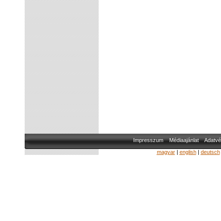
Impresszum
Médiaajánlat
Adatvé
magyar
|
english
|
deutsch