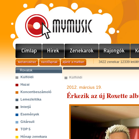
3422 zenekar 12339 letölt
Rovatok
Külföldi
Külföldi
Hazai
2012. március 19.
Koncertbeszámoló
Érkezik az új Roxette al
Lemezkritika
Interjú
Események
Gitársuli
TOP 5
Hónap zenekara