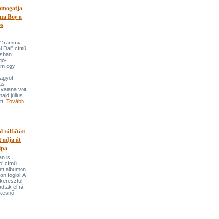
támogatja
na Boy a
os
n-Grammy
i Dai" című
usban
gó-
em egy
nagyot
tas
valaha volt
majd július
tt.
Tovább
l túlfűtött
t adja át
ipa
an is
o’ című
tett albumon
an foglal. A
keresztül
adtak el rá
ekesnő