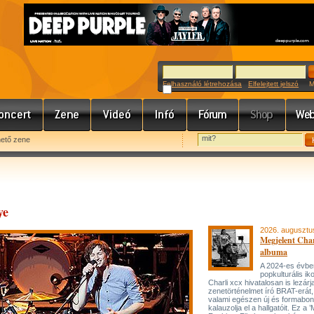
Felhasználó létrehozása
Elfelejtett jelszó
Meg
hető zene
ye
2026. augusztu
Megjelent Char
albuma
A 2024-es évbe
popkulturális ik
Charli xcx hivatalosan is lezárj
zenetörténelmet író BRAT-erát
valami egészen új és formabon
kalauzolja el a hallgatóit. Ez a 