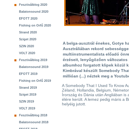
Fesztiválblog 2020
Balatonsound 2020
EFOTT 2020
Fishing on Orfű 2020
Strand 2020
Sziget 2020
A belga-ausztrál énekes, Gotye h
SZIN 2020
Ausztráliában rekord sebességgel 
VOLT 2020
multiinstrumentalista előadó önre
érzéseit, lenyűgözően változatos
Fesztiválblog 2019
albumhoz forgatott klipek közül 
Balatonsound 2019
Kimbrával készült Somebody That
EFOTT 2019
millióan (...) néztek meg a Youtub
Fishing on Orfű 2019
A Somebody That I Used To Know Aus
Strand 2019
Zéland, Hollandia, Belgium, Németor
Írország és Dánia után Angliában is a
Sziget 2019
élére került. A lemez pedig máris a Bi
SZIN 2019
helyéig jutott.
VOLT 2019
Fesztiválblog 2018
Balatonsound 2018