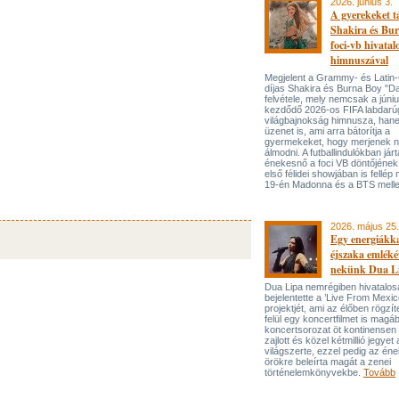
2026. június 3.
A gyerekeket 
Shakira és Bur
foci-vb hivatal
himnuszával
Megjelent a Grammy- és Lati
díjas Shakira és Burna Boy "Da
felvétele, mely nemcsak a júni
kezdődő 2026-os FIFA labdarú
világbajnokság himnusza, han
üzenet is, ami arra bátorítja a
gyermekeket, hogy merjenek 
álmodni. A futballindulókban jár
énekesnő a foci VB döntőjének 
első félidei showjában is fellép 
19-én Madonna és a BTS melle
2026. május 25.
Egy energiákka
éjszaka emléké
nekünk Dua L
Dua Lipa nemrégiben hivatalos
bejelentette a ’Live From Mexic
projektjét, ami az élőben rögzí
felül egy koncertfilmet is magáb
koncertsorozat öt kontinensen 
zajlott és közel kétmillió jegyet 
világszerte, ezzel pedig az én
örökre beleírta magát a zenei
történelemkönyvekbe.
Tovább