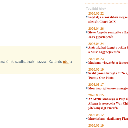
További hírek
2026.05.22.
Folytatja a korábban megke
zúzását Charli XCX
2026.04.26.
Steve Angello remixelte a B
Jaxx gigaslágerét
2026.04.24.
Asztrofizikai üzenet rockba 
a Muse nagybejelentése
2026.04.23.
sználóink szólhatnak hozzá. Kattints
ide
a
Madonna visszatért a táncpa
2026.03.19.
Szabályosan berúgta 2026 aj
Twenty One Pilots
2026.03.17.
Morrissey új lemeze is megje
2026.03.15.
Az Arctic Monkeys, a Pulp 
Albarn is szerepel a War Chi
jótékonysági lemezén
2026.03.12.
Márciusban jelenik meg Flea
2026.02.19.