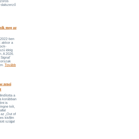
szoros
-dalszerző
nik meg az
 2022-ben
: akkor a
rock-
szú ideig
n. A 2026.
Signal’
korszak
ben.
Tovább
e zenei
t
indította a
t a korábban
nt is
ingne két,
llal
 az „Out of
s kisfilm
ott szájjal