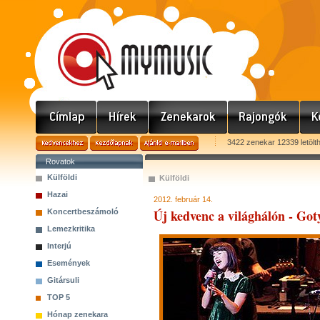
3422 zenekar 12339 letölt
Rovatok
Külföldi
Külföldi
Hazai
2012. február 14.
Új kedvenc a világhálón - Got
Koncertbeszámoló
Lemezkritika
Interjú
Események
Gitársuli
TOP 5
Hónap zenekara