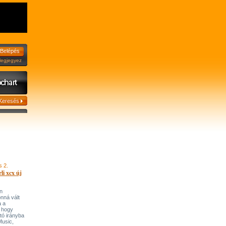
jegyez
s 2.
li xcx új
n
onná vált
a a
, hogy
tó irányba
’Music,