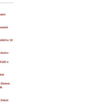
zdett
asement
kódolva: itt
rkettre
taját a
lent
és Damon
ld
 lemeze