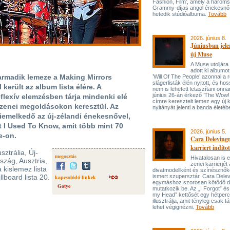
Fashion, Film’, amely a három
Grammy-díjas angol énekesnő
hetedik stúdióalbuma.
Tovább
2026. június 8.
Júniusban jele
új Muse
A Muse utoljára
adott ki albumot
armadik lemeze a Making Mirrors
’Will Of The People’ azonnal a 
slágerlisták élén nyitott, és hos
került az album lista élére. A
nem is lehetett letaszítani onna
június 26-án érkező ’The Wow! 
flexív elemzésben tárja mindenki elé
címre keresztelt lemez egy új 
 zenei megoldásokon keresztül. Az
nyitányát jelenti a banda életé
kiemelkedő az új-zélandi énekesnővel,
 I Used To Know, amit több mint 70
2026. június 5.
e-on.
Cara Delevingn
karriert indítot
ztrália, Új-
megosztás
Hivatalosan is el
szág, Ausztria,
zenei karrierjé
 kislemez lista
divatmodellként és színésznőké
llboard lista 20.
ismert szupersztár. Cara Delev
kapcsolódó linkek
egymáshoz szorosan kötődő da
Gotye
mutatkozik be. Az „I Forgot” és
my Head” kettősét egy hétperce
illusztrálja, amit tényleg csak tát
lehet végignézni.
Tovább