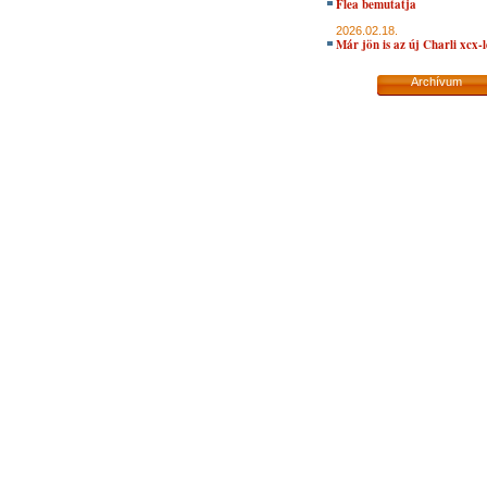
Flea bemutatja
2026.02.18.
Már jön is az új Charli xcx-
Archívum