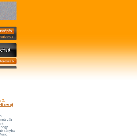
jegyez
s 2.
li xcx új
n
onná vált
a a
, hogy
tó irányba
’Music,