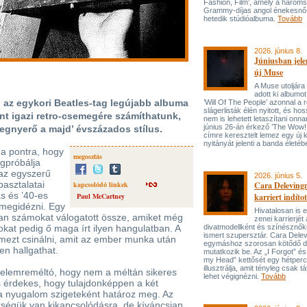
Fashion, Film’, amely a három
Grammy-díjas angol énekesnő
hetedik stúdióalbuma.
Tovább
2026. június 8.
Júniusban jele
új Muse
A Muse utoljára
adott ki albumot
 az egykori Beatles-tag legújabb albuma
’Will Of The People’ azonnal a 
slágerlisták élén nyitott, és hos
int igazi retro-csemegére számíthatunk,
nem is lehetett letaszítani onna
június 26-án érkező ’The Wow! 
egnyerő a majd’ évszázados stílus.
címre keresztelt lemez egy új 
nyitányát jelenti a banda életé
 a pontra, hogy
megosztás
egpróbálja
az egyszerű
2026. június 5.
pasztalatai
kapcsolódó linkek
Cara Delevingn
s és ’40-es
Paul McCartney
karriert indítot
 megidézni. Egy
Hivatalosan is el
lyan számokat válogatott össze, amiket még
zenei karrierjé
okat pedig ő maga írt ilyen hangulatban. A
divatmodellként és színésznőké
ismert szupersztár. Cara Delev
mezt csinálni, amit az ember munka után
egymáshoz szorosan kötődő da
n hallgathat.
mutatkozik be. Az „I Forgot” és
my Head” kettősét egy hétperce
illusztrálja, amit tényleg csak tát
gyelemreméltó, hogy nem a méltán sikeres
lehet végignézni.
Tovább
 érdekes, hogy tulajdonképpen a két
t a nyugalom szigeteként határoz meg. Az
ségük van kikapcsolódásra, de kíváncsian