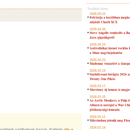
További hírek
2026.05.22.
Folytatja a korábban megke
zúzását Charli XCX
2026.04.26.
Steve Angello remixelte a B
Jaxx gigaslágerét
2026.04.24.
Asztrofizikai üzenet rockba 
a Muse nagybejelentése
2026.04.23.
Madonna visszatért a táncpa
2026.03.19.
Szabályosan berúgta 2026 aj
Twenty One Pilots
2026.03.17.
Morrissey új lemeze is megje
2026.03.15.
Az Arctic Monkeys, a Pulp 
Albarn is szerepel a War Chi
jótékonysági lemezén
2026.03.12.
Márciusban jelenik meg Flea
2026.02.19.
sználóink szólhatnak hozzá. Kattints
ide
a