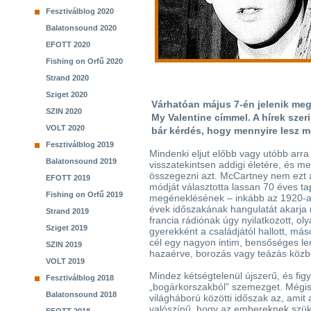
Fesztiválblog 2020
Balatonsound 2020
EFOTT 2020
Fishing on Orfű 2020
Strand 2020
Sziget 2020
Várhatóan május 7-én jelenik meg
SZIN 2020
My Valentine címmel. A hírek szer
VOLT 2020
bár kérdés, hogy mennyire lesz m
Fesztiválblog 2019
Mindenki eljut előbb vagy utóbb arra
Balatonsound 2019
visszatekintsen addigi életére, és m
összegezni azt. McCartney nem ezt 
EFOTT 2019
módját választotta lassan 70 éves ta
Fishing on Orfű 2019
megéneklésének – inkább az 1920-a
évek időszakának hangulatát akarja
Strand 2019
francia rádiónak úgy nyilatkozott, o
Sziget 2019
gyerekként a családjától hallott, más
cél egy nagyon intim, bensőséges le
SZIN 2019
hazaérve, borozás vagy teázás közbe
VOLT 2019
Mindez kétségtelenül újszerű, és fi
Fesztiválblog 2018
„bogárkorszakból” szemezget. Mégis
Balatonsound 2018
világháború közötti időszak az, ami
valószínű, hogy az embereknek szük