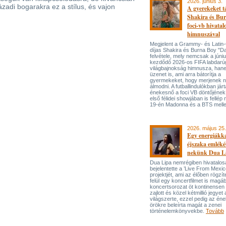
2026. június 3.
zadi bogarakra ez a stílus, és vajon
A gyerekeket 
Shakira és Bur
foci-vb hivatal
himnuszával
Megjelent a Grammy- és Lati
díjas Shakira és Burna Boy "Da
felvétele, mely nemcsak a júni
kezdődő 2026-os FIFA labdarú
világbajnokság himnusza, han
üzenet is, ami arra bátorítja a
gyermekeket, hogy merjenek 
álmodni. A futballindulókban jár
énekesnő a foci VB döntőjének 
első félidei showjában is fellép 
19-én Madonna és a BTS melle
2026. május 25.
Egy energiákka
éjszaka emléké
nekünk Dua L
Dua Lipa nemrégiben hivatalos
bejelentette a ’Live From Mexic
projektjét, ami az élőben rögzí
felül egy koncertfilmet is magáb
koncertsorozat öt kontinensen 
zajlott és közel kétmillió jegyet 
világszerte, ezzel pedig az én
örökre beleírta magát a zenei
történelemkönyvekbe.
Tovább