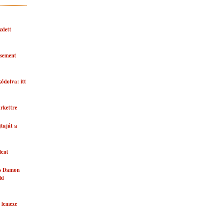
zdett
asement
kódolva: itt
rkettre
taját a
lent
és Damon
ld
 lemeze