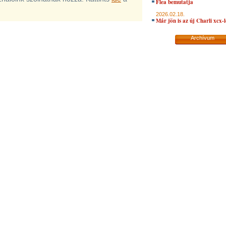
Flea bemutatja
2026.02.18.
Már jön is az új Charli xcx-
Archívum