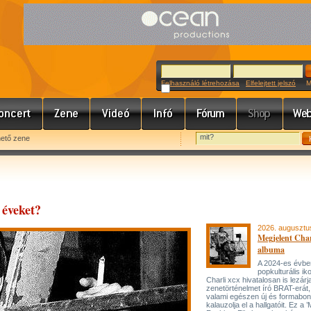
Felhasználó létrehozása
Elfelejtett jelszó
Meg
hető zene
 éveket?
2026. augusztu
Megjelent Char
albuma
A 2024-es évbe
popkulturális ik
Charli xcx hivatalosan is lezárj
zenetörténelmet író BRAT-erát
valami egészen új és formabon
kalauzolja el a hallgatóit. Ez a 