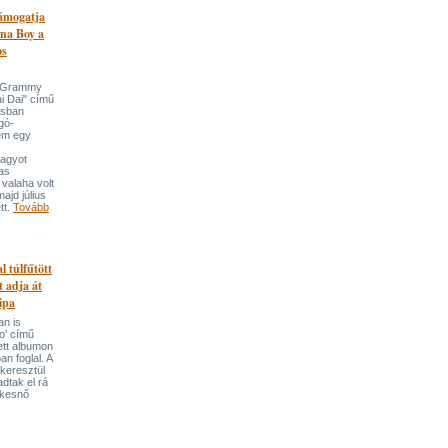
támogatja
na Boy a
os
n-Grammy
i Dai" című
usban
gó-
em egy
nagyot
tas
valaha volt
majd július
tt.
Tovább
l túlfűtött
t adja át
ipa
an is
o’ című
tett albumon
an foglal. A
keresztül
adtak el rá
ekesnő