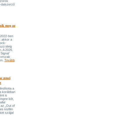
szoros
-dalszerző
nik meg az
 2022-ben
: akkor a
rock-
szú ideig
n. A 2026.
Signal’
korszak
ben.
Tovább
e zenei
t
indította a
t a korábban
nt is
ingne két,
llal
 az „Out of
s kisfilm
ott szájjal