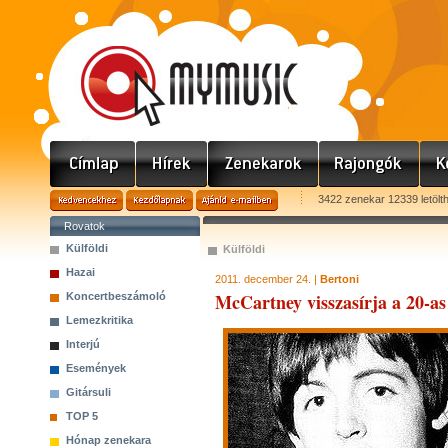
3422 zenekar 12339 letölt
Rovatok
Külföldi
Külföldi
Hazai
2011. december 24. |
Bertoni
McCartney visszasírja a 20-as
Koncertbeszámoló
Lemezkritika
Interjú
Események
Gitársuli
TOP 5
Hónap zenekara