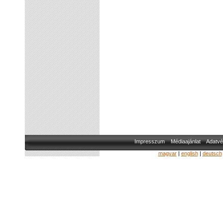
Impresszum
Médiaajánlat
Adatvé
magyar
|
english
|
deutsch