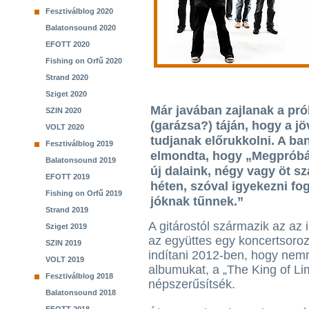
Fesztiválblog 2020
Balatonsound 2020
EFOTT 2020
Fishing on Orfű 2020
Strand 2020
Sziget 2020
Már javában zajlanak a pr
SZIN 2020
(garázsa?) táján, hogy a jö
VOLT 2020
tudjanak előrukkolni. A b
Fesztiválblog 2019
elmondta, hogy „Megpróbá
Balatonsound 2019
új dalaink, négy vagy öt s
EFOTT 2019
héten, szóval igyekezni fo
Fishing on Orfű 2019
jóknak tűnnek.”
Strand 2019
A gitárostól származik az az i
Sziget 2019
az együttes egy koncertsoroz
SZIN 2019
indítani 2012-ben, hogy nemr
VOLT 2019
albumukat, a „The King of Li
Fesztiválblog 2018
népszerűsítsék.
Balatonsound 2018