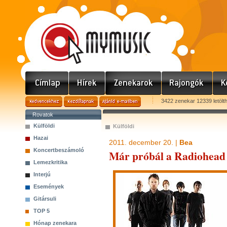
3422 zenekar 12339 letölt
Rovatok
Külföldi
Külföldi
Hazai
2011. december 20. |
Bea
Koncertbeszámoló
Már próbál a Radiohead 
Lemezkritika
Interjú
Események
Gitársuli
TOP 5
Hónap zenekara