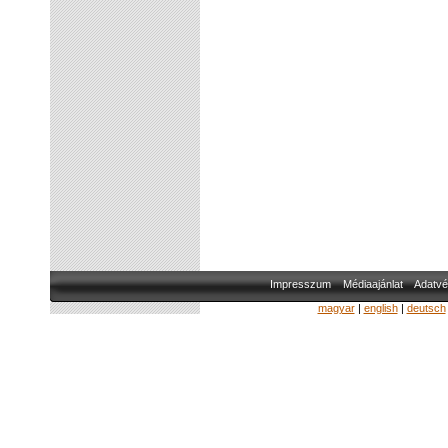
Impresszum
Médiaajánlat
Adatvé
magyar
|
english
|
deutsch