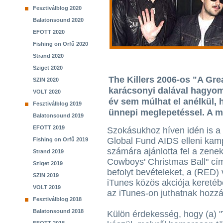
Fesztiválblog 2020
Balatonsound 2020
EFOTT 2020
Fishing on Orfű 2020
Strand 2020
Sziget 2020
The Killers 2006-os "A Gre
SZIN 2020
karácsonyi dalával hagyomá
VOLT 2020
év sem múlhat el anélkül, 
Fesztiválblog 2019
ünnepi meglepetéssel. A m
Balatonsound 2019
EFOTT 2019
Szokásukhoz híven idén is a
Global Fund AIDS elleni ka
Fishing on Orfű 2019
számára ajánlotta fel a zenek
Strand 2019
Cowboys' Christmas Ball" cí
Sziget 2019
befolyt bevételeket, a (RED) 
SZIN 2019
iTunes közös akciója keretéb
VOLT 2019
az iTunes-on juthatnak hozzá
Fesztiválblog 2018
Balatonsound 2018
Külön érdekesség, hogy (a) "