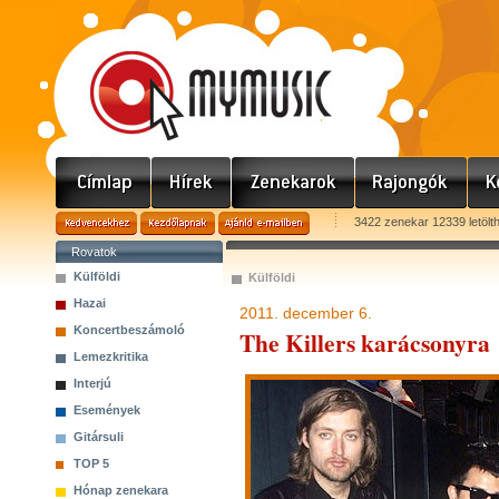
3422 zenekar 12339 letölt
Rovatok
Külföldi
Külföldi
Hazai
2011. december 6.
Koncertbeszámoló
The Killers karácsonyra
Lemezkritika
Interjú
Események
Gitársuli
TOP 5
Hónap zenekara