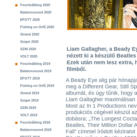
Fesztiválblog 2020
Balatonsound 2020
EFOTT 2020
Fishing on Orfű 2020
Strand 2020
Sziget 2020
Liam Gallagher, a Beady E
SZIN 2020
nézett ki a készülő Beatle
VOLT 2020
Ezek után nem lesz extra, 
Fesztiválblog 2019
filmből.
Balatonsound 2019
EFOTT 2019
A Beady Eye alig pár hónapja
meg a Different Gear, Still S
Fishing on Orfű 2019
albumát, és úgy tűnik, hogy 
Strand 2019
Liam Gallagher maximálisan e
Sziget 2019
Most az In 1 Productions ne
SZIN 2019
produkciós cégével készül a
VOLT 2019
dobásra: „The Longest Coctai
Fesztiválblog 2018
Beatles, Their Million Dollar
Balatonsound 2018
Fall” címmel íródott kézirato