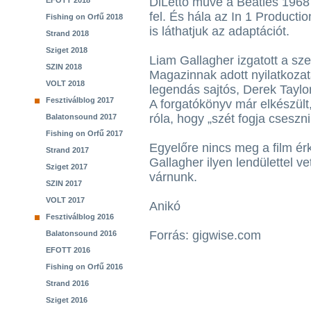
DiLetto műve a Beatles 1968 
EFOTT 2018
fel. És hála az In 1 Produc
Fishing on Orfű 2018
is láthatjuk az adaptációt.
Strand 2018
Sziget 2018
Liam Gallagher izgatott a sze
SZIN 2018
Magazinnak adott nyilatkozat
VOLT 2018
legendás sajtós, Derek Taylo
Fesztiválblog 2017
A forgatókönyv már elkészült
róla, hogy „szét fogja cseszn
Balatonsound 2017
Fishing on Orfű 2017
Egyelőre nincs meg a film é
Strand 2017
Gallagher ilyen lendülettel v
Sziget 2017
várnunk.
SZIN 2017
VOLT 2017
Anikó
Fesztiválblog 2016
Forrás: gigwise.com
Balatonsound 2016
EFOTT 2016
Fishing on Orfű 2016
Strand 2016
Sziget 2016