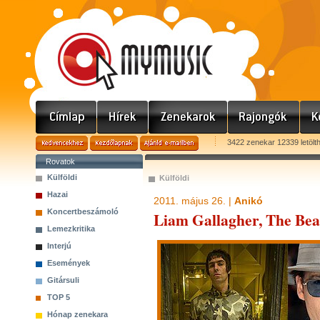
3422 zenekar 12339 letölt
Rovatok
Külföldi
Külföldi
Hazai
2011. május 26. |
Anikó
Koncertbeszámoló
Liam Gallagher, The Bea
Lemezkritika
Interjú
Események
Gitársuli
TOP 5
Hónap zenekara