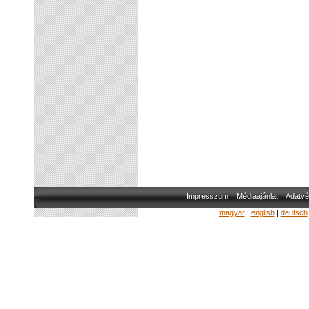
Impresszum
Médiaajánlat
Adatvé
magyar
|
english
|
deutsch