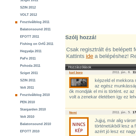
Sziget 2012
SZIN 2012
VOLT 2012
Fesztiválblog 2011
Balatonsound 2011
Szólj hozzá!
EFOTT 2011
Fishing on Orfű 2011
Csak regisztrált és belépett
Hegyalja 2011
Kattints
ide
a belépéshez! Re
PaFe 2011
Pohoda 2011
Hozzászólások
2011. jún.. 6.
11
karl boro
Sziget 2011
képzeld el mekkora me
SZIN 2011
az egész munkásságró
Volt 2011
ők mondják el mi is történt. ez 
Fesztiválblog 2010
volt a zenekar életében így ez lehe
PEN 2010
Stargarden 2010
2011. jún.. 5.
17
Nemi
Volt 2010
Jujjuj, már alig vár
Balatonsound 2010
történetükből lesz a 
azért jó lesz ez nagy
EFOTT 2010