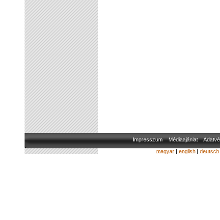
Impresszum
Médiaajánlat
Adatvé
magyar
|
english
|
deutsch