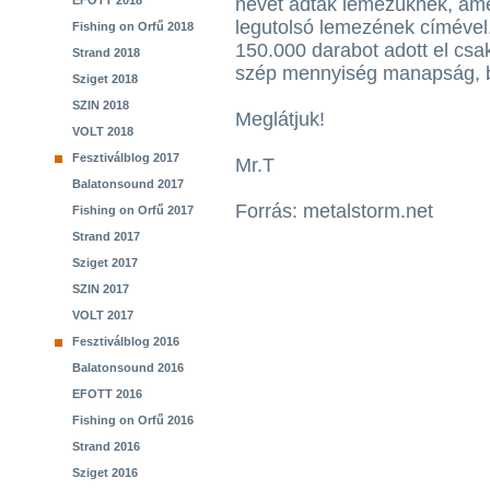
EFOTT 2018
nevet adták lemezüknek, am
legutolsó lemezének címével
Fishing on Orfű 2018
150.000 darabot adott el csa
Strand 2018
szép mennyiség manapság, b
Sziget 2018
SZIN 2018
Meglátjuk!
VOLT 2018
Fesztiválblog 2017
Mr.T
Balatonsound 2017
Forrás: metalstorm.net
Fishing on Orfű 2017
Strand 2017
Sziget 2017
SZIN 2017
VOLT 2017
Fesztiválblog 2016
Balatonsound 2016
EFOTT 2016
Fishing on Orfű 2016
Strand 2016
Sziget 2016