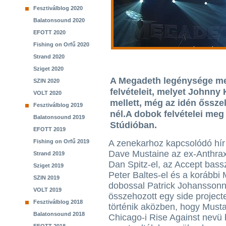
Fesztiválblog 2020
Balatonsound 2020
EFOTT 2020
Fishing on Orfű 2020
Strand 2020
Sziget 2020
A Megadeth legénysége me
SZIN 2020
felvételeit, melyet Johnny
VOLT 2020
mellett, még az idén őssze
Fesztiválblog 2019
nél.A dobok felvételei meg
Balatonsound 2019
Stúdióban.
EFOTT 2019
Fishing on Orfű 2019
A zenekarhoz kapcsolódó hí
Dave Mustaine az ex-Anthrax
Strand 2019
Dan Spitz-el, az Accept bass
Sziget 2019
Peter Baltes-el és a korábbi
SZIN 2019
dobossal Patrick Johanssonn
VOLT 2019
összehozott egy side projec
Fesztiválblog 2018
történik aközben, hogy Musta
Balatonsound 2018
Chicago-i Rise Against nevü