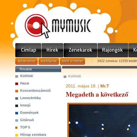
3422 zenekar 12339 letölt
Rovatok
Külföldi
Külföldi
Hazai
2011. május 18. |
Mr.T
Koncertbeszámoló
Megadeth a következő
Lemezkritika
Interjú
Események
Gitársuli
TOP 5
Hónap zenekara