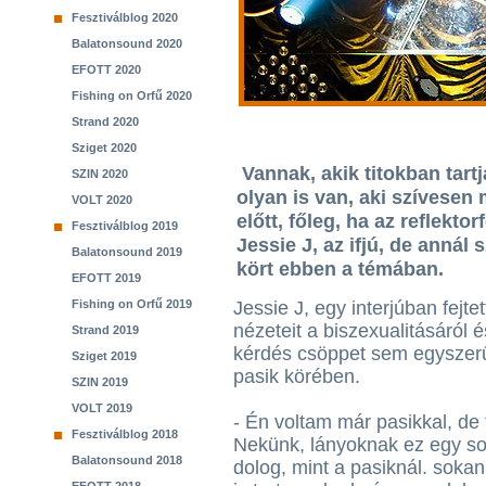
Fesztiválblog 2020
Balatonsound 2020
EFOTT 2020
Fishing on Orfű 2020
Strand 2020
Sziget 2020
Vannak, akik titokban tart
SZIN 2020
olyan is van, aki szívesen
VOLT 2020
előtt, főleg, ha az reflekto
Fesztiválblog 2019
Jessie J, az ifjú, de annál
Balatonsound 2019
kört ebben a témában.
EFOTT 2019
Fishing on Orfű 2019
Jessie J, egy interjúban fejtet
nézeteit a biszexualitásáról 
Strand 2019
kérdés csöppet sem egyszer
Sziget 2019
pasik körében.
SZIN 2019
VOLT 2019
- Én voltam már pasikkal, de 
Fesztiválblog 2018
Nekünk, lányoknak ez egy s
Balatonsound 2018
dolog, mint a pasiknál. sokan