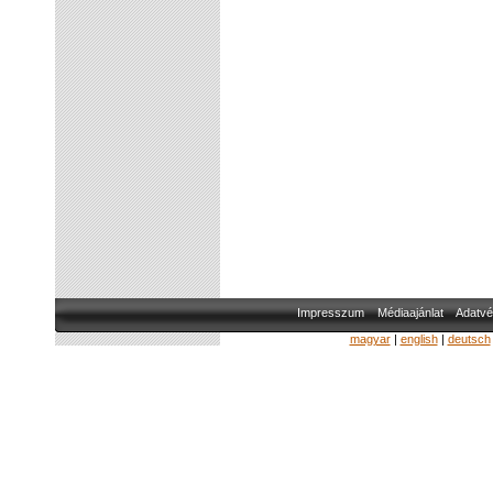
Impresszum
Médiaajánlat
Adatvé
magyar
|
english
|
deutsch