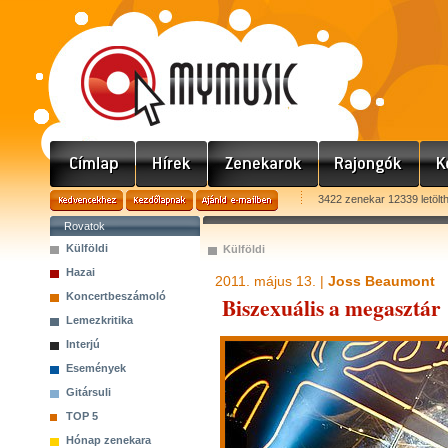
3422 zenekar 12339 letölt
Rovatok
Külföldi
Külföldi
Hazai
2011. május 13. |
Joss Beaumont
Koncertbeszámoló
Biszexuális a megasztár
Lemezkritika
Interjú
Események
Gitársuli
TOP 5
Hónap zenekara