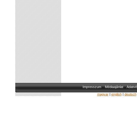
Impresszum
Médiaajánlat
Adatvé
magyar
|
english
|
deutsch