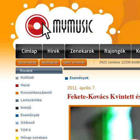
3422 zenekar 12339 letölt
Rovatok
Külföldi
Események
Hazai
2011. április 7.
Koncertbeszámoló
Fekete-Kovács Kvintett 
Lemezkritika
Interjú
Események
Gitársuli
TOP 5
Hónap zenekara