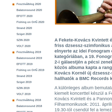
Fesztiválblog 2020
Balatonsound 2020
EFOTT 2020
Fishing on Orfű 2020
Strand 2020
Sziget 2020
A Fekete-Kovács Kvintett 
SZIN 2020
friss dzsessz-szimfonikus
VOLT 2020
elnyerte az idei Fonogram 
Fesztiválblog 2019
kategóriában, a 19. Fonog
Balatonsound 2019
2-i gálaestjén a pécsi zen
EFOTT 2019
közös albuma kapta a rango
Fishing on Orfű 2019
Kovács Kornél új dzsessz
Strand 2019
hallhatók a BMC Records 
Sziget 2019
A különleges album bemutat
SZIN 2019
kiemelt koncerttel készül a F
VOLT 2019
Kovács Kvintett és a Pannon
Fesztiválblog 2018
Filharmonikusok: 2011. ápril
Balatonsound 2018
19.30-tól csendül fel a leme