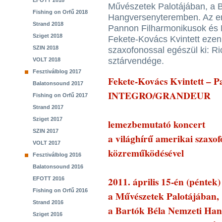
EFOTT 2018
Művészetek Palotájában, a 
Fishing on Orfű 2018
Hangversenyteremben. Az erede
Strand 2018
Pannon Filharmonikusok és K
Sziget 2018
Fekete-Kovács Kvintett ezen 
SZIN 2018
szaxofonossal egészül ki: Ri
sztárvendége.
VOLT 2018
Fesztiválblog 2017
Fekete-Kovács Kvintett – 
Balatonsound 2017
INTEGRO/GRANDEUR
Fishing on Orfű 2017
Strand 2017
Sziget 2017
lemezbemutató koncert
SZIN 2017
a világhírű amerikai szaxo
VOLT 2017
közreműködésével
Fesztiválblog 2016
Balatonsound 2016
2011. április 15-én (péntek)
EFOTT 2016
Fishing on Orfű 2016
a Művészetek Palotájában,
Strand 2016
a Bartók Béla Nemzeti Ha
Sziget 2016