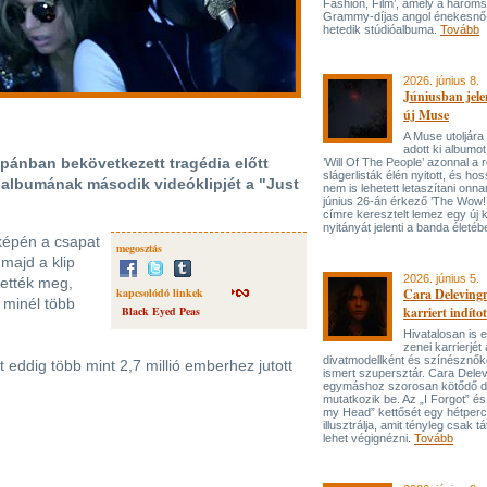
Fashion, Film’, amely a három
Grammy-díjas angol énekesnő
hetedik stúdióalbuma.
Tovább
2026. június 8.
Júniusban jele
új Muse
A Muse utoljára
adott ki albumot
apánban bekövetkezett tragédia előtt
’Will Of The People’ azonnal a 
slágerlisták élén nyitott, és hos
 albumának második videóklipjét a "Just
nem is lehetett letaszítani onna
június 26-án érkező ’The Wow! 
címre keresztelt lemez egy új 
nyitányát jelenti a banda életé
képén a csapat
megosztás
 majd a klip
2026. június 5.
tették meg,
kapcsolódó linkek
Cara Delevingn
 minél több
Black Eyed Peas
karriert indítot
Hivatalosan is el
zenei karrierjé
divatmodellként és színésznőké
 eddig több mint 2,7 millió emberhez jutott
ismert szupersztár. Cara Delev
egymáshoz szorosan kötődő da
mutatkozik be. Az „I Forgot” és
my Head” kettősét egy hétperce
illusztrálja, amit tényleg csak tát
lehet végignézni.
Tovább