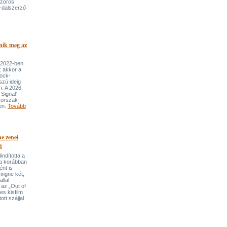
szoros
-dalszerző
nik meg az
 2022-ben
: akkor a
rock-
szú ideig
n. A 2026.
Signal’
korszak
ben.
Tovább
e zenei
t
indította a
t a korábban
nt is
ingne két,
llal
 az „Out of
s kisfilm
ott szájjal