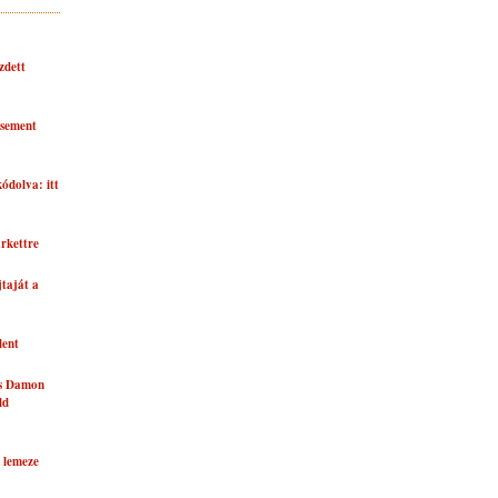
zdett
asement
kódolva: itt
rkettre
taját a
lent
és Damon
ld
 lemeze