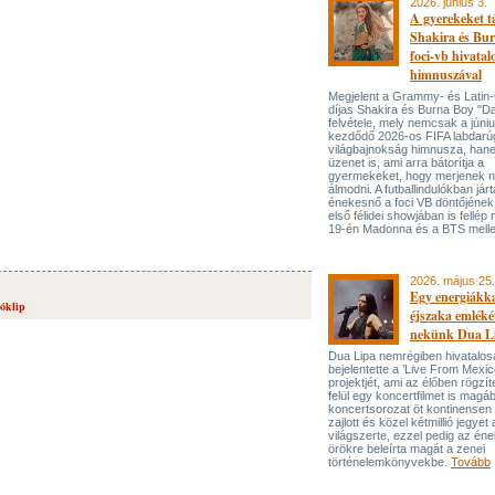
2026. június 3.
A gyerekeket 
Shakira és Bur
foci-vb hivatal
himnuszával
Megjelent a Grammy- és Lati
díjas Shakira és Burna Boy "Da
felvétele, mely nemcsak a júni
kezdődő 2026-os FIFA labdarú
világbajnokság himnusza, han
üzenet is, ami arra bátorítja a
gyermekeket, hogy merjenek 
álmodni. A futballindulókban jár
énekesnő a foci VB döntőjének 
első félidei showjában is fellép 
19-én Madonna és a BTS melle
2026. május 25.
Egy energiákka
eóklip
éjszaka emléké
nekünk Dua L
Dua Lipa nemrégiben hivatalos
bejelentette a ’Live From Mexic
projektjét, ami az élőben rögzí
felül egy koncertfilmet is magáb
koncertsorozat öt kontinensen 
zajlott és közel kétmillió jegyet 
világszerte, ezzel pedig az én
örökre beleírta magát a zenei
történelemkönyvekbe.
Tovább