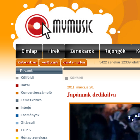
3422 zenekar 12339 letölt
Rovatok
Külföldi
Külföldi
Hazai
2011. március 20.
Japánnak dedikálva
Koncertbeszámoló
Lemezkritika
Interjú
Események
Gitársuli
TOP 5
Hónap zenekara