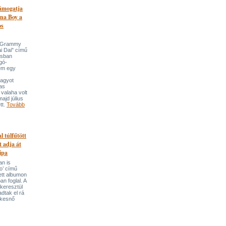
támogatja
na Boy a
os
n-Grammy
i Dai" című
usban
gó-
em egy
nagyot
tas
valaha volt
majd július
tt.
Tovább
l túlfűtött
t adja át
ipa
an is
o’ című
tett albumon
an foglal. A
keresztül
adtak el rá
ekesnő