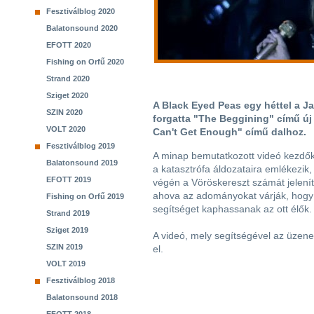
Fesztiválblog 2020
Balatonsound 2020
EFOTT 2020
Fishing on Orfű 2020
Strand 2020
Sziget 2020
A Black Eyed Peas egy héttel a J
SZIN 2020
forgatta "The Beggining" című új
VOLT 2020
Can't Get Enough" című dalhoz.
Fesztiválblog 2019
A minap bemutatkozott videó kezdő
Balatonsound 2019
a katasztrófa áldozataira emlékezik,
EFOTT 2019
végén a Vöröskereszt számát jelení
ahova az adományokat várják, hogy
Fishing on Orfű 2019
segítséget kaphassanak az ott élők.
Strand 2019
Sziget 2019
A videó, mely segítségével az üzenet
SZIN 2019
el.
VOLT 2019
Fesztiválblog 2018
Balatonsound 2018