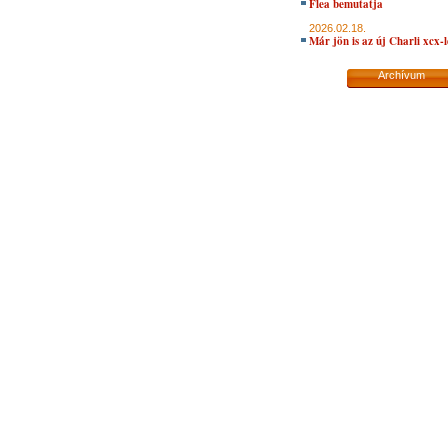
Flea bemutatja
2026.02.18.
Már jön is az új Charli xcx-
Archívum