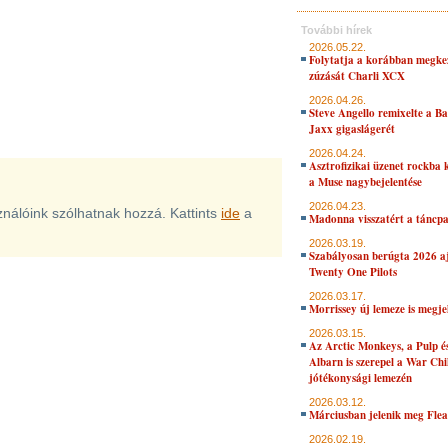
További hírek
2026.05.22.
Folytatja a korábban megke
zúzását Charli XCX
2026.04.26.
Steve Angello remixelte a B
Jaxx gigaslágerét
2026.04.24.
Asztrofizikai üzenet rockba 
a Muse nagybejelentése
2026.04.23.
sználóink szólhatnak hozzá. Kattints
ide
a
Madonna visszatért a táncpa
2026.03.19.
Szabályosan berúgta 2026 aj
Twenty One Pilots
2026.03.17.
Morrissey új lemeze is megje
2026.03.15.
Az Arctic Monkeys, a Pulp 
Albarn is szerepel a War Chi
jótékonysági lemezén
2026.03.12.
Márciusban jelenik meg Flea
2026.02.19.