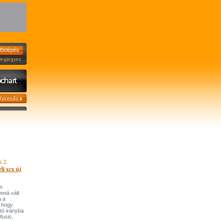
jegyez
s 2.
li xcx új
n
onná vált
a a
, hogy
tó irányba
’Music,