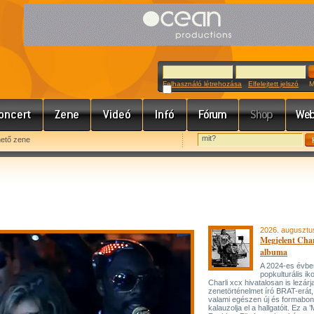
Felhasználó létrehozása
Elfelejtett jelszó
Meg
hető zene
2026. augusztu
Megjelent Char
albuma
A 2024-es évbe
popkulturális ik
Charli xcx hivatalosan is lezárj
zenetörténelmet író BRAT-erát
valami egészen új és formabon
kalauzolja el a hallgatóit. Ez a 