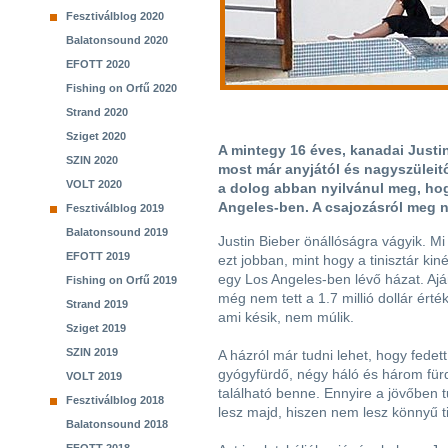
Fesztiválblog 2020
Balatonsound 2020
EFOTT 2020
Fishing on Orfű 2020
Strand 2020
Sziget 2020
A mintegy 16 éves, kanadai Justin
SZIN 2020
most már anyjától és nagyszüleitő
VOLT 2020
a dolog abban nyilvánul meg, h
Angeles-ben. A csajozásról meg n
Fesztiválblog 2019
Balatonsound 2019
Justin Bieber önállóságra vágyik. Mi
EFOTT 2019
ezt jobban, mint hogy a tinisztár ki
egy Los Angeles-ben lévő házat. Ajá
Fishing on Orfű 2019
még nem tett a 1.7 millió dollár érté
Strand 2019
ami késik, nem múlik.
Sziget 2019
SZIN 2019
A házról már tudni lehet, hogy fedet
gyógyfürdő, négy háló és három fü
VOLT 2019
található benne. Ennyire a jövőben t
Fesztiválblog 2018
lesz majd, hiszen nem lesz könnyű t
Balatonsound 2018