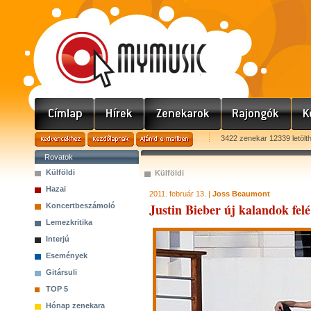
3422 zenekar 12339 letölt
Rovatok
Külföldi
Külföldi
Hazai
2011. február 13. |
Joss Beaumont
Justin Bieber új kalandok felé
Koncertbeszámoló
Lemezkritika
Interjú
Események
Gitársuli
TOP 5
Hónap zenekara