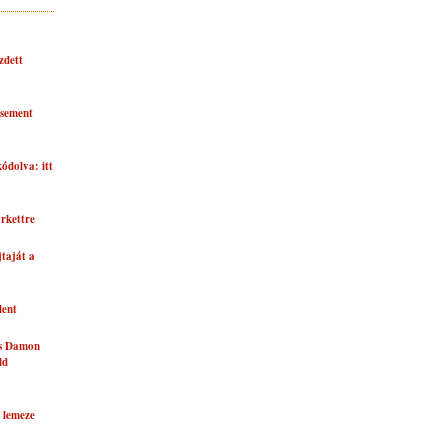
zdett
asement
kódolva: itt
rkettre
taját a
lent
és Damon
ld
 lemeze