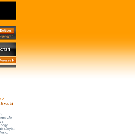
jegyez
s 2.
li xcx új
n
onná vált
a a
, hogy
tó irányba
’Music,