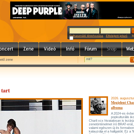
Felhasználó létrehozása
Elfelejtett jelszó
Meg
hető zene
 tart
2026. augusztu
Megjelent Char
albuma
A 2024-es évbe
popkulturális ik
Charli xcx hivatalosan is lezárj
zenetörténelmet író BRAT-erát
valami egészen új és formabon
kalauzolja el a hallgatóit. Ez a 