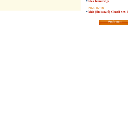
Flea bemutatja
2026.02.18.
Már jön is az új Charli xcx-
Archívum