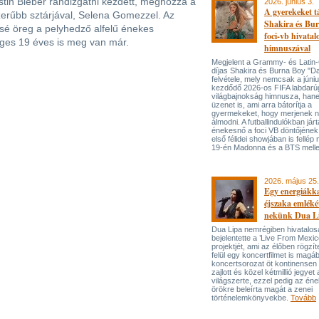
ustin Bieber randizgatni kezdett, méghozzá a
2026. június 3.
A gyerekeket 
zerűbb sztárjával, Selena Gomezzel. Az
Shakira és Bur
sé öreg a pelyhedző alfelű énekes
foci-vb hivatal
éges 19 éves is meg van már.
himnuszával
Megjelent a Grammy- és Lati
díjas Shakira és Burna Boy "Da
felvétele, mely nemcsak a júni
kezdődő 2026-os FIFA labdarú
világbajnokság himnusza, han
üzenet is, ami arra bátorítja a
gyermekeket, hogy merjenek 
álmodni. A futballindulókban jár
énekesnő a foci VB döntőjének 
első félidei showjában is fellép 
19-én Madonna és a BTS melle
2026. május 25.
Egy energiákka
éjszaka emléké
nekünk Dua L
Dua Lipa nemrégiben hivatalos
bejelentette a ’Live From Mexic
projektjét, ami az élőben rögzí
felül egy koncertfilmet is magáb
koncertsorozat öt kontinensen 
zajlott és közel kétmillió jegyet 
világszerte, ezzel pedig az én
örökre beleírta magát a zenei
történelemkönyvekbe.
Tovább