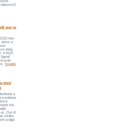
szoros
-dalszerző
nik meg az
 2022-ben
: akkor a
rock-
szú ideig
n. A 2026.
Signal’
korszak
ben.
Tovább
e zenei
t
indította a
t a korábban
nt is
ingne két,
llal
 az „Out of
s kisfilm
ott szájjal