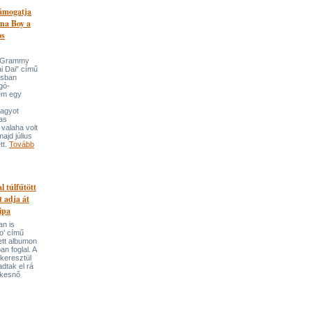
támogatja
na Boy a
os
n-Grammy
i Dai" című
usban
gó-
em egy
nagyot
tas
valaha volt
majd július
tt.
Tovább
l túlfűtött
t adja át
ipa
an is
o’ című
tett albumon
an foglal. A
keresztül
adtak el rá
ekesnő