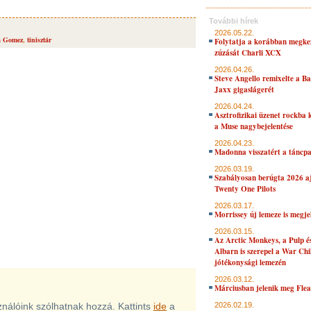
További hírek
2026.05.22.
a Gomez
,
tinisztár
Folytatja a korábban megke
zúzását Charli XCX
2026.04.26.
Steve Angello remixelte a B
Jaxx gigaslágerét
2026.04.24.
Asztrofizikai üzenet rockba 
a Muse nagybejelentése
2026.04.23.
Madonna visszatért a táncpa
2026.03.19.
Szabályosan berúgta 2026 aj
Twenty One Pilots
2026.03.17.
Morrissey új lemeze is megje
2026.03.15.
Az Arctic Monkeys, a Pulp 
Albarn is szerepel a War Chi
jótékonysági lemezén
2026.03.12.
Márciusban jelenik meg Flea
sználóink szólhatnak hozzá. Kattints
ide
a
2026.02.19.