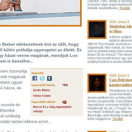
Fashion, Film’, amely a három
Grammy-díjas angol énekesnő
hetedik stúdióalbuma.
Tovább
2026. június 8.
Júniusban jele
új Muse
A Muse utoljára
adott ki albumot
 Bieber elérkezettnek érzi az időt, hogy
’Will Of The People’ azonnal a 
slágerlisták élén nyitott, és hos
l külön próbálja egyengetni az életét. Ez
nem is lehetett letaszítani onna
június 26-án érkező ’The Wow! 
ogy házat venne magának, mondjuk Los
címre keresztelt lemez egy új 
em is beszélve...
nyitányát jelenti a banda életé
 sem bizonyítja
megosztás
2026. június 5.
nézett magának
Cara Delevingn
nlatot ugyan
karriert indítot
kapcsolódó linkek
kű házra, de
Justin Bieber
Hivatalosan is el
zenei karrierjé
Selena Gomez
divatmodellként és színésznőké
ismert szupersztár. Cara Delev
kapcsolódó cikkek
t uszoda és
egymáshoz szorosan kötődő da
Durva! Ez a világ legnézettebb
mutatkozik be. Az „I Forgot” és
rdőszoba
videója!
my Head” kettősét egy hétperce
uti szükség
illusztrálja, amit tényleg csak tát
lehet végignézni.
Tovább
isztán tartani ekkora arcot…