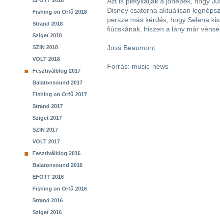
EFOTT 2018
Azt is pletykálják a jónépek, hogy J
Disney csatorna aktuálisan legnéps
Fishing on Orfű 2018
persze más kérdés, hogy Selena kis
Strand 2018
fiúcskának, hiszen a lány már véns
Sziget 2018
Joss Beaumont
SZIN 2018
VOLT 2018
Forrás: music-news
Fesztiválblog 2017
Balatonsound 2017
Fishing on Orfű 2017
Strand 2017
Sziget 2017
SZIN 2017
VOLT 2017
Fesztiválblog 2016
Balatonsound 2016
EFOTT 2016
Fishing on Orfű 2016
Strand 2016
Sziget 2016