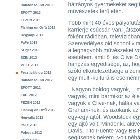
hátrányos gyermekeket segít
Balatonsound 2013
művészetek területén.
EFOTT 2013
FEZEN 2013
Több mint 40 éves pályafutá
Fishing on Orfű 2013
karrierje csúcsán van; játsz
Hegyalja 2013
főként rádióban, televízióban
Szenvedélyes old school virt
PaFe 2013
a legnagyobb művészeket vo
Sziget 2013
esetében, amit ő és Clive D
SZIN 2013
hangzás egyedisége, az, hog
VOLT 2013
szóló elkötelezettsége a ze
Fesztiválblog 2012
egy multi-kulturális eseménny
Balatonsound 2012
EFOTT 2012
- Nagyon boldog vagyok, – 
EXIT 2012
vagyok, mint bármikor az él
vagyok a Clive-nak, hálás va
FEZEN 2012
Graham-nek, és azokank az e
Fishing on Orfű 2012
egy-egy ajtót. Woodstock egy
Hegyalja 2012
egy ajtó volt. Mindenki, akive
PaFe 2012
Davis, Tito Puente vagy BB K
Pohoda 2012
segítsenek nekem. Volt néh