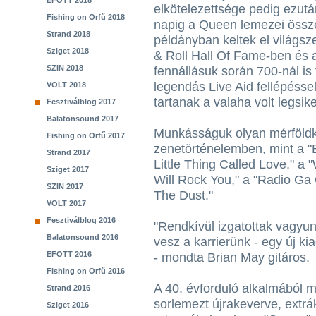
EFOTT 2018
elkötelezettsége pedig ezutá
Fishing on Orfű 2018
napig a Queen lemezei össze
Strand 2018
példányban keltek el világsz
Sziget 2018
& Roll Hall Of Fame-ben és 
SZIN 2018
fennállásuk során 700-nál is
legendás Live Aid fellépésse
VOLT 2018
tartanak a valaha volt legsik
Fesztiválblog 2017
Balatonsound 2017
Munkásságuk olyan mérföldkö
Fishing on Orfű 2017
zenetörténelemben, mint a 
Strand 2017
Little Thing Called Love," 
Sziget 2017
Will Rock You," a "Radio Ga
SZIN 2017
The Dust."
VOLT 2017
Fesztiválblog 2016
"Rendkívül izgatottak vagyun
Balatonsound 2016
vesz a karrierünk - egy új kia
EFOTT 2016
- mondta Brian May gitáros.
Fishing on Orfű 2016
A 40. évforduló alkalmából 
Strand 2016
sorlemezt újrakeverve, extrá
Sziget 2016