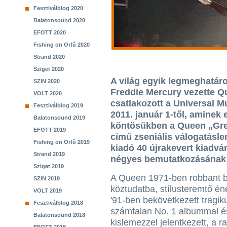
Fesztiválblog 2020
Balatonsound 2020
EFOTT 2020
Fishing on Orfű 2020
Strand 2020
Sziget 2020
A világ egyik legmeghatár
SZIN 2020
Freddie Mercury vezette Q
VOLT 2020
csatlakozott a Universal 
Fesztiválblog 2019
2011. január 1-től, aminek
Balatonsound 2019
köntösükben a Queen „Great
EFOTT 2019
című zseniális válogatásle
Fishing on Orfű 2019
kiadó 40 újrakevert kiadvá
Strand 2019
négyes bemutatkozásának 4
Sziget 2019
A Queen 1971-ben robbant 
SZIN 2019
köztudatba, stílusteremtő é
VOLT 2019
'91-ben bekövetkezett tragik
Fesztiválblog 2018
számtalan No. 1 albummal é
Balatonsound 2018
kislemezzel jelentkezett, a r