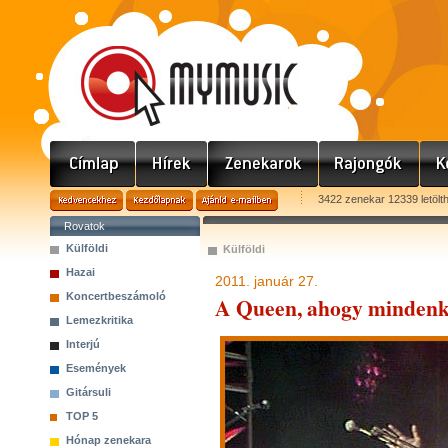
3422 zenekar 12339 letölt
Rovatok
Külföldi
Külföldi
Hazai
2011. január 27.
Koncertbeszámoló
A Queen, ahogy mindenki
Lemezkritika
Interjú
Események
Gitársuli
TOP 5
Hónap zenekara