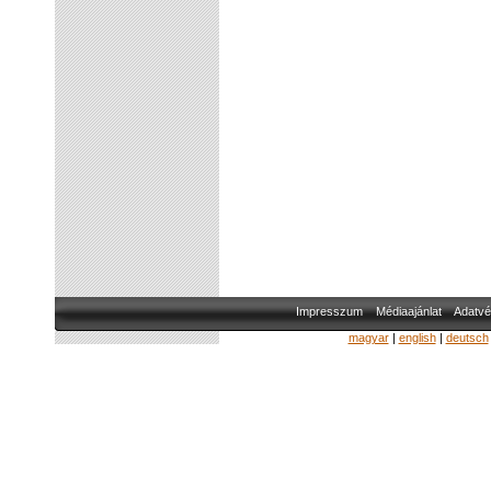
Impresszum
Médiaajánlat
Adatvé
magyar
|
english
|
deutsch