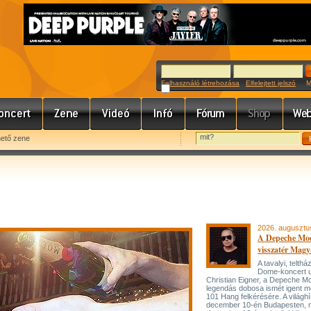
Felhasználó létrehozása
Elfelejtett jelszó
Meg
hető zene
2026. augusztu
A Depeche Mo
visszatér Magy
A tavalyi, telt
Dome-koncert 
Christian Eigner, a Depeche M
legendás dobosa ismét igent m
101 Hang felkérésére. A világh
december 10-én Budapesten, 