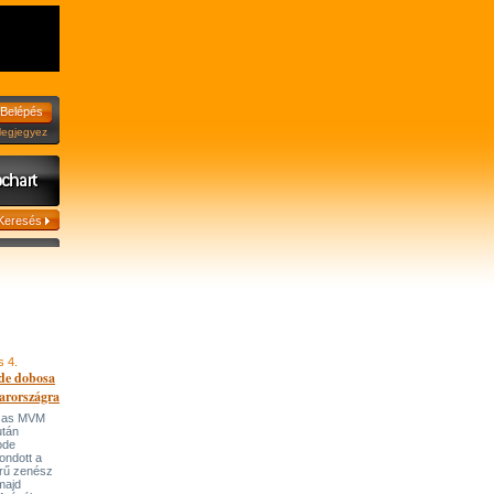
jegyez
s 4.
de dobosa
arországra
házas MVM
után
ode
ondott a
írű zenész
majd