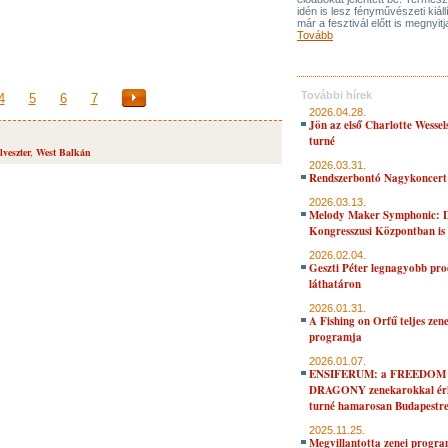
idén is lesz fényművészeti kiáll
már a fesztivál előtt is megnyitj
Tovább
További hírek
4
5
6
7
2026.04.28.
Jön az első Charlotte Wessel
turné
ilveszter
,
West Balkán
2026.03.31.
Rendszerbontó Nagykoncert
2026.03.13.
Melody Maker Symphonic: D
Kongresszusi Központban is
2026.02.04.
Geszti Péter legnagyobb pro
láthatáron
2026.01.31.
A Fishing on Orfű teljes zene
programja
2026.01.07.
ENSIFERUM: a FREEDOM
DRAGONY zenekarokkal érk
turné hamarosan Budapestr
2025.11.25.
Megvillantotta zenei progra