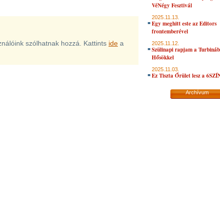
VéNégy Fesztivál
2025.11.13.
Egy meghitt este az Editors
frontemberével
sználóink szólhatnak hozzá. Kattints
ide
a
2025.11.12.
Szülinapi rapjam a Turbiná
Hősökkel
2025.11.03.
Ez Tiszta Őrület lesz a 6SZ
Archívum