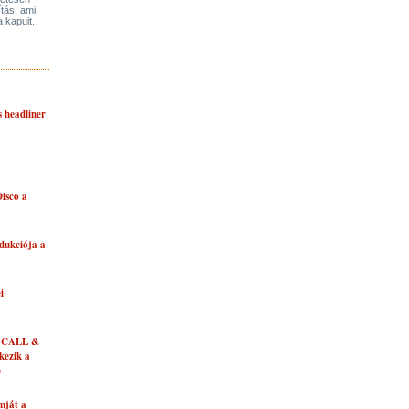
ítás, ami
a kapuit.
s headliner
isco a
dukciója a
i
 CALL &
ezik a
e
mját a