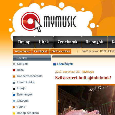
3422 zenekar 12339 letölt
Rovatok
Külföldi
Események
Hazai
2010. december 29. |
MyMusic
Szilveszteri buli ajánlataink!
Koncertbeszámoló
Lemezkritika
Interjú
Események
Gitársuli
TOP 5
Hónap zenekara