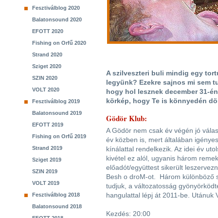
Fesztiválblog 2020
Balatonsound 2020
EFOTT 2020
Fishing on Orfű 2020
Strand 2020
Sziget 2020
A szilveszteri buli mindig egy tor
SZIN 2020
legyünk? Ezekre sajnos mi sem tu
VOLT 2020
hogy hol lesznek december 31-én
körkép, hogy Te is könnyedén dö
Fesztiválblog 2019
Balatonsound 2019
Gödör Klub:
EFOTT 2019
A Gödör nem csak év végén jó vála
Fishing on Orfű 2019
év közben is, mert általában igénye
Strand 2019
kínálattal rendelkezik. Az idei év ut
kivétel ez alól, ugyanis három reme
Sziget 2019
előadót/együttest sikerült leszervez
SZIN 2019
Besh o droM-ot. Három különböző st
VOLT 2019
tudjuk, a változatosság gyönyörködt
hangulattal lépj át 2011-be. Utánuk 
Fesztiválblog 2018
Balatonsound 2018
Kezdés: 20:00