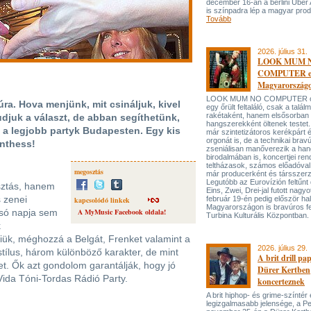
december 16-án a berlini Uber
is színpadra lép a magyar prod
Tovább
2026. július 31.
LOOK MUM 
COMPUTER el
Magyarország
LOOK MUM NO COMPUTER oly
túra. Hova menjünk, mit csináljuk, kivel
egy őrült feltaláló, csak a talá
rakétaként, hanem elsősorban
djuk a választ, de abban segíthetünk,
hangszerekként öltenek testet. 
 a legjobb partyk Budapesten. Egy kis
már szintetizátoros kerékpárt 
orgonát is, de a technikai bravú
nthess!
zseniálisan manőverezik a ha
birodalmában is, koncertjei ren
teltházasok, számos előadóval
megosztás
már producerként és társszerz
Legutóbb az Eurovízión feltűnt 
sztás, hanem
Eins, Zwei, Drei-jal futott nagyo
s zenei
február 19-én pedig először hal
kapcsolódó linkek
Magyarországon is bravúros fe
olsó napja sem
A MyMusic Facebook oldala!
Turbina Kulturális Központban.
k
niük, méghozzá a Belgát, Frenket valamint a
2026. július 29.
ílus, három különböző karakter, de mint
A brit drill pa
et. Ők azt gondolom garantálják, hogy jó
Dürer Kertben
Vida Tóni-Tordas Rádió Party.
koncerteznek
A brit hiphop- és grime-színtér
legizgalmasabb jelensége, a P