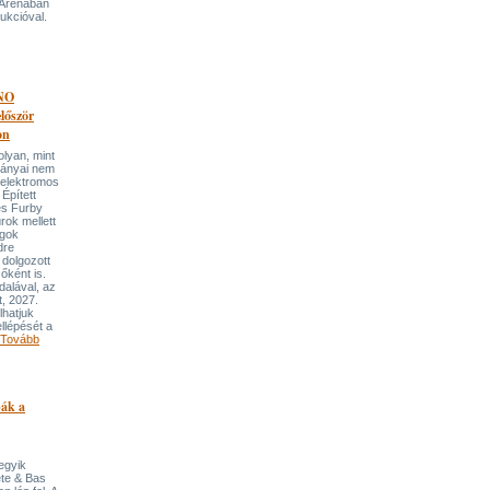
 Arénában
ukcióval.
NO
őször
on
an, mint
lmányai nem
 elektromos
Épített
és Furby
rok mellett
ngok
dre
 dolgozott
őként is.
dalával, az
t, 2027.
lhatjuk
llépését a
Tovább
pák a
 egyik
ete & Bas