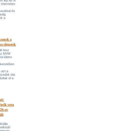
 lép fel. A
t internetes
lusukkal és
edig
ek a
keznek a
sz slágerek
dé lesz
az MVM
l életre
 keretében
 azt a
tizedek óta
ultak el a
mű:
lépők sora
026-os
ált
iválja
melkedő
zetesen