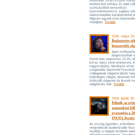
november 25-én a Dürer Kertben
londoni duó néhány év alatt vál
szenzációból nemzetközi
koncertkedvenccé, sajátos stí
utánozhatatlan karakterükkel p
teljesen egyedi színt képviseln
műfajban.
Tovább
2026. május 29.
Budapestre ér
legnagyobb ola
Igazi sztárpará
augusztusban 
Dome-ban augusztus 22-én, aho
kel az olasz zene aranykora. A
nagyszabású, látványos show
a legendás Sanremói Fesztivál
csillagainak slágerei idézik meg
különleges világot, ahonnan év
örökzöld slágerek és ikonok ind
világhírnév felé.
Tovább
2026. április 30.
Felizzik az erő
nemzetközi fel
gyarapítja a 2
INOTA Fesztiv
Az ország egyetlen, erőműben
megvalósuló audiovizuális feszt
további, a maguk területén kie
előadókat jelentett be. Termés