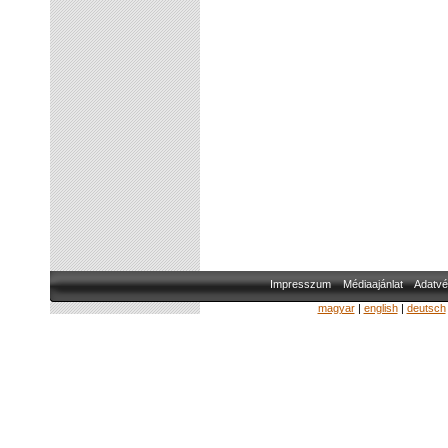
Impresszum
Médiaajánlat
Adatvé
magyar
|
english
|
deutsch