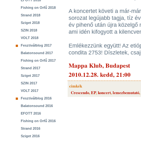
EFOTT 2018
Fishing on Orfű 2018
A koncertet követi a már-már
Strand 2018
sorozat legújabb tagja, tíz é
Sziget 2018
év pihenő után újra közelgő 
SZIN 2018
ami idén kifogyott a kilencv
VOLT 2018
Emlékezzünk együtt! Az etióp
Fesztiválblog 2017
condita 2753! Díszletek, csa
Balatonsound 2017
Fishing on Orfű 2017
Mappa Klub, Budapest
Strand 2017
2010.12.28. kedd, 21:00
Sziget 2017
SZIN 2017
cimkék
VOLT 2017
Crescendo
,
EP
,
koncert
,
lemezbemutató
,
Fesztiválblog 2016
Balatonsound 2016
EFOTT 2016
Fishing on Orfű 2016
Strand 2016
Sziget 2016