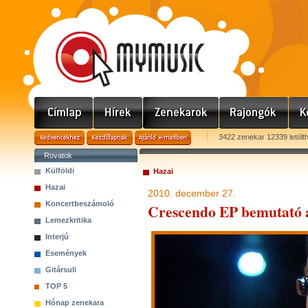
3422 zenekar 12339 letölt
Rovatok
Külföldi
Hazai
Hazai
2010. december 27.
Koncertbeszámoló
Crescendo EP bemutató 
Lemezkritika
Interjú
Események
Gitársuli
TOP 5
Hónap zenekara