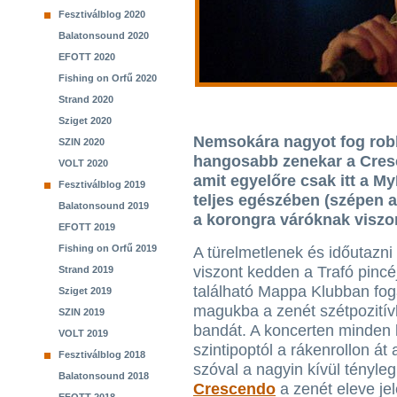
Fesztiválblog 2020
Balatonsound 2020
EFOTT 2020
Fishing on Orfű 2020
Strand 2020
Sziget 2020
Nemsokára nagyot fog rob
SZIN 2020
hangosabb zenekar a Cresc
VOLT 2020
amit egyelőre csak itt a M
Fesztiválblog 2019
teljes egészében (szépen a 
Balatonsound 2019
a korongra váróknak viszon
EFOTT 2019
Fishing on Orfű 2019
A türelmetlenek és időutazni
viszont kedden a Trafó pinc
Strand 2019
található Mappa Klubban fog
Sziget 2019
magukba a zenét szétpozití
SZIN 2019
bandát. A koncerten minden 
VOLT 2019
szintipoptól a rákenrollon át 
Fesztiválblog 2018
szóval a nagyin kívül tényle
Balatonsound 2018
Crescendo
a zenét eleve jel