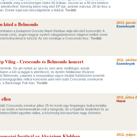
coltatták meg a közönséget röpke fél órában, viszont az a fél óra hetekre
l a jelenlévőket. Nemrég jelent meg első EP-jük, aminek március 28-án lesz a
an. Ennek kapcsán beszélgettünk a fiúkkal.
Tovább
en küzd a Belmondo
2013. január 
Események
ombaton a budapesti Gozsdu Manó Klubban adja idei első koncertjét. A
mondo című, angol-magyar nyelvű válogatáslemeze slágerei mellett zenei
amisítványokkal is készül. Az est vendége a Crescendo lesz.
Tovább
p Világ - Crescendo és Belmondo koncert
2011. október
Események
rténik. De aki nyitott az újra és nem akar melléfogni, annak
on a két új taggal is jelentkező, és ilyetén felállásban fővárosi
ató Belmondo, valamint a mostanában egyre inkább futótűzként ismertté
özönségugrálás nélkül koncertet adni nem tudó Crescendo zenekarok
n, a Backstage Pub-ban.
Tovább
 ellen
2011. július 2
Hazai
áló Crescendo zenekar július 25-én ismét egy fergeteges bulira invitálta
az estén a hermeneutikán volt a hangsúly, de a hupikék törpikéket és az
lt belezsúfolni egyetlen dalba, a közönség borzasztóan nagy örömére.
konysági fesztivál az Akvárium Klubban
2012. május 