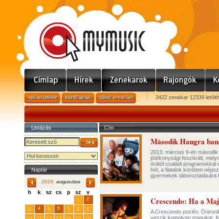
3422 zenekar 12339 letölt
Listázás
Cím
Második Hangra ban
2013. március 9-én második
jótékonysági fesztivált, mely
órától családi programokkal 
Naptár
hét, a fiatalok körében néps
gyermekek táboroztatására f
2026.
augusztus
h
k
sz
cs
p
sz
v
Crescendo: Ha a Maj
29
31
2
27
28
30
1
4
6
3
5
7
8
9
A Crescendo pozitív. Öniron
veszik komolyan magukat. M
10
11
12
13
14
15
16