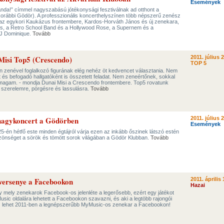
Események
anda!” címmel nagyszabású jótékonysági fesztiválnak ad otthont a
korábbi Gödör). A professzionális koncerthelyszínen több népszerű zenész
ük az egykori Kaukázus frontembere, Kardos-Horváth János és új zenekara,
es, a Retro School Band és a Hollywood Rose, a Supernem és a
DJ Dominique.
Tovább
 Misi Top5 (Crescendo)
2011. július 2
TOP 5
n zenével foglalkozó figurának elég nehéz öt kedvencet választania. Nem
és befogadó hallgatóként is összetett feladat. Nem zeneértőnek, sokkal
magam. - mondja Dunai Misi a Crescendo frontembere. Top5 rovatunk
, szerelemre, pörgésre és lassulásra.
Tovább
nagykoncert a Gödörben
2011. július 2
Események
5-én hétfő este minden égtájról várja ezen az inkább őszinek látszó estén
közönséget a sörök és tömött sorok világában a Gödör Klubban.
Tovább
ersenye a Facebookon
2011. április 
Hazai
y mely zenekarok Facebook-os jelenléte a legerősebb, ezért egy játékot
sic oldalára lehetett a Facebookon szavazni, és aki a legtöbb rajongói
z lehet 2011-ben a legnépszerűbb MyMusic-os zenekar a Facebookon!