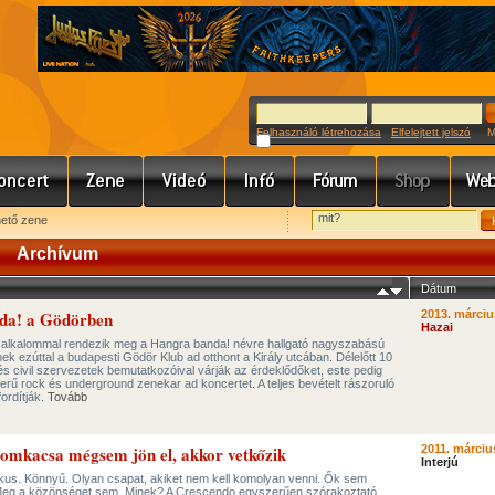
Felhasználó létrehozása
Elfelejtett jelszó
Meg
hető zene
Archívum
Dátum
da! a Gödörben
2013. márciu
Hazai
 alkalommal rendezik meg a Hangra banda! névre hallgató nagyszabású
nek ezúttal a budapesti Gödör Klub ad otthont a Király utcában. Délelőtt 10
és civil szervezetek bemutatkozóival várják az érdeklődőket, este pedig
zerű rock és underground zenekar ad koncertet. A teljes bevételt rászoruló
ordítják.
Tovább
omkacsa mégsem jön el, akkor vetkőzik
2011. márciu
Interjú
ikus. Könnyű. Olyan csapat, akiket nem kell komolyan venni. Ők sem
eg a közönséget sem. Minek? A Crescendo egyszerűen szórakoztató.