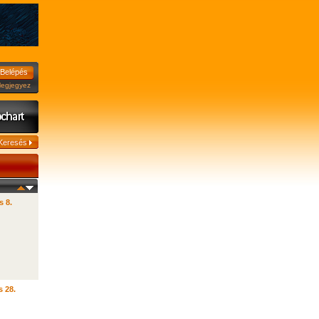
jegyez
s 8.
s 28.