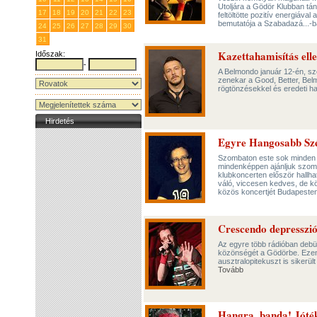
Utoljára a Gödör Klubban tán
17
18
19
20
21
22
23
feltöltötte pozitív energiáva
bemutatója a Szabadazá...-b
24
25
26
27
28
29
30
31
1
2
3
4
5
6
Kazettahamisítás ell
Időszak:
-
A Belmondo január 12-én, sz
zenekar a Good, Better, Bel
rögtönzésekkel és eredeti h
Hirdetés
Egyre Hangosabb Szé
Szombaton este sok minden tö
mindenképpen ajánljuk szombat
klubkoncerten először hallh
váló, viccesen kedves, de k
közös koncertjét Budapeste
Crescendo depresszió
Az egyre több rádióban debüt
közönségét a Gödörbe. Ezen 
ausztralopitekuszt is sikerü
Tovább
Hangra, banda! Jóté