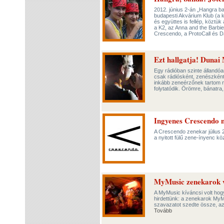
2012. június 2-án „Hangra b
budapesti Akvárium Klub (a 
és együttes is fellép, közt
a K2, az Anna and the Barbi
Crescendo, a ProtoCall és 
Ezt hallgatja! Dunai
Egy rádióban szinte állandóa
csak rádiósként, zenészként 
inkább zeneérzőnek tartom 
folytatódik. Örömre, bánatra
Ingyenes Crescendo 
A Crescendo zenekar július 2
a nyitott fülű zene-ínyenc 
MyMusic zenekarok v
A MyMusic kíváncsi volt hog
hirdettünk: a zenekarok MyMu
szavazatot szedte össze, a
Tovább