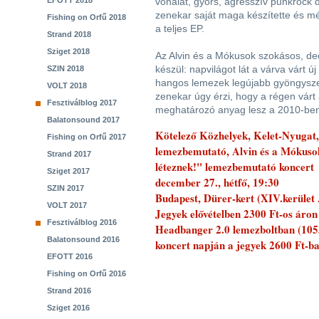
EFOTT 2018
vonalat, gyors, agresszív punkrock da
zenekar saját maga készítette és m
Fishing on Orfű 2018
a teljes EP.
Strand 2018
Sziget 2018
Az Alvin és a Mókusok szokásos, d
készül: napvilágot lát a várva várt 
SZIN 2018
hangos lemezek legújabb gyöngysze
VOLT 2018
zenekar úgy érzi, hogy a régen vár
Fesztiválblog 2017
meghatározó anyag lesz a 2010-be
Balatonsound 2017
Kötelező Közhelyek, Kelet-Nyugat
Fishing on Orfű 2017
lemezbemutató, Alvin és a Mókusok
Strand 2017
léteznek!" lemezbemutató koncert
Sziget 2017
december 27., hétfő, 19:30
SZIN 2017
Budapest, Dürer-kert (XIV.kerület 
VOLT 2017
Jegyek elővételben 2300 Ft-os áron 
Fesztiválblog 2016
Headbanger 2.0 lemezboltban (1053
Balatonsound 2016
koncert napján a jegyek 2600 Ft-ba
EFOTT 2016
Fishing on Orfű 2016
Strand 2016
Sziget 2016