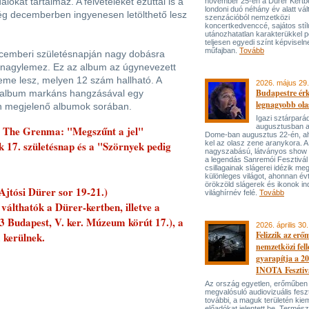
lokat tartalmaz. A felvételeket ezúttal is a
november 25-én a Dürer Kertben
londoni duó néhány év alatt vál
ég decemberben ingyenesen letölthető lesz
szenzációból nemzetközi
koncertkedvenccé, sajátos stí
utánozhatatlan karakterükkel p
teljesen egyedi színt képviseln
műfajban.
Tovább
ecemberi születésnapján nagy dobásra
új nagylemez. Ez az album az úgynevezett
me lesz, melyen 12 szám hallható. A
2026. május 29.
Budapestre ér
t album markáns hangzásával egy
legnagyobb ola
n megjelenő albumok sorában.
Igazi sztárpará
augusztusban 
, The Grenma: "Megszűnt a jel"
Dome-ban augusztus 22-én, aho
 17. születésnap és a "Szörnyek pedig
kel az olasz zene aranykora. A
nagyszabású, látványos show
a legendás Sanremói Fesztivál
csillagainak slágerei idézik meg
különleges világot, ahonnan év
örökzöld slágerek és ikonok ind
Ajtósi Dürer sor 19-21.)
világhírnév felé.
Tovább
válthatók a Dürer-kertben, illetve a
 Budapest, V. ker. Múzeum körút 17.), a
2026. április 30.
Felizzik az erő
 kerülnek.
nemzetközi fel
gyarapítja a 2
INOTA Fesztiv
Az ország egyetlen, erőműben
megvalósuló audiovizuális feszt
további, a maguk területén kie
előadókat jelentett be. Termés