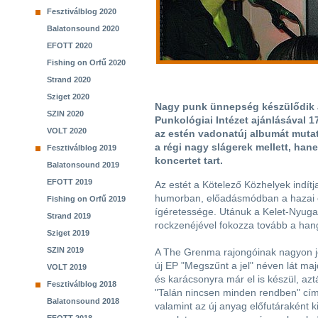
Fesztiválblog 2020
Balatonsound 2020
EFOTT 2020
Fishing on Orfű 2020
Strand 2020
Sziget 2020
Nagy punk ünnepség készülődik a
SZIN 2020
Punkológiai Intézet ajánlásával 1
VOLT 2020
az estén vadonatúj albumát mutat
a régi nagy slágerek mellett, ha
Fesztiválblog 2019
koncertet tart.
Balatonsound 2019
EFOTT 2019
Az estét a Kötelező Közhelyek indítj
humorban, előadásmódban a hazai él
Fishing on Orfű 2019
ígéretessége. Utánuk a Kelet-Nyuga
Strand 2019
rockzenéjével fokozza tovább a hang
Sziget 2019
SZIN 2019
A The Grenma rajongóinak nagyon jó
új EP "Megszűnt a jel" néven lát maj
VOLT 2019
és karácsonyra már el is készül, azt
Fesztiválblog 2018
"Talán nincsen minden rendben" cí
Balatonsound 2018
valamint az új anyag előfutáraként ki