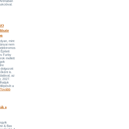
 Arénában
ukcióval.
NO
őször
on
an, mint
lmányai nem
 elektromos
Épített
és Furby
rok mellett
ngok
dre
 dolgozott
őként is.
dalával, az
t, 2027.
lhatjuk
llépését a
Tovább
pák a
 egyik
ete & Bas