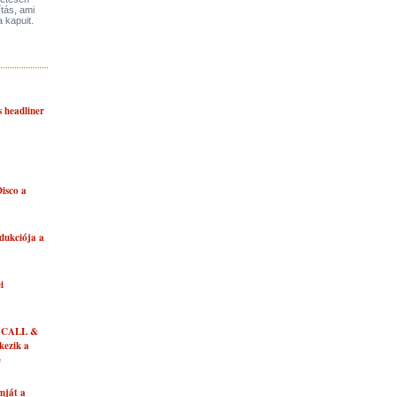
ítás, ami
a kapuit.
s headliner
isco a
dukciója a
i
 CALL &
ezik a
e
mját a