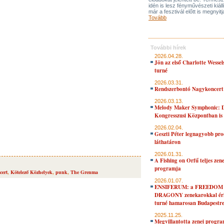
idén is lesz fényművészeti kiáll
már a fesztivál előtt is megnyitj
Tovább
További hírek
2026.04.28.
Jön az első Charlotte Wessel
turné
2026.03.31.
Rendszerbontó Nagykoncert
2026.03.13.
Melody Maker Symphonic: D
Kongresszusi Központban is
2026.02.04.
Geszti Péter legnagyobb pro
láthatáron
2026.01.31.
A Fishing on Orfű teljes zene
programja
cert
,
Kötelező Közhelyek
,
punk
,
The Grenma
2026.01.07.
ENSIFERUM: a FREEDOM
DRAGONY zenekarokkal érk
turné hamarosan Budapestr
2025.11.25.
Megvillantotta zenei progra