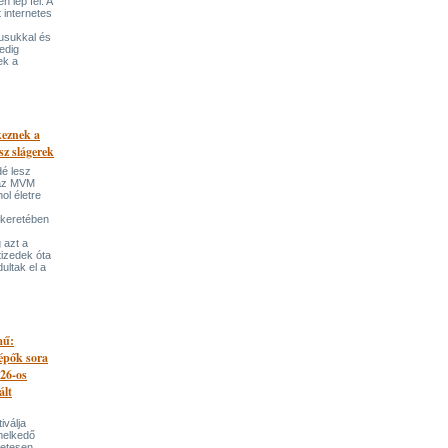
 lép fel. A
t internetes
lusukkal és
edig
ek a
keznek a
sz slágerek
dé lesz
az MVM
l életre
 keretében
 azt a
tizedek óta
ultak el a
mű:
lépők sora
026-os
ált
iválja
melkedő
zetesen