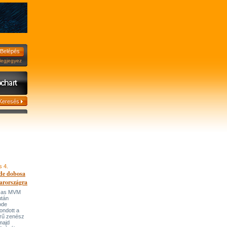
jegyez
s 4.
de dobosa
arországra
házas MVM
után
ode
ondott a
írű zenész
majd