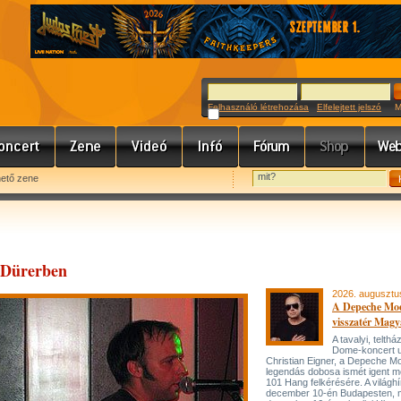
Felhasználó létrehozása
Elfelejtett jelszó
Meg
hető zene
a Dürerben
2026. augusztu
A Depeche Mo
visszatér Magy
A tavalyi, telt
Dome-koncert 
Christian Eigner, a Depeche M
legendás dobosa ismét igent m
101 Hang felkérésére. A világh
december 10-én Budapesten, 