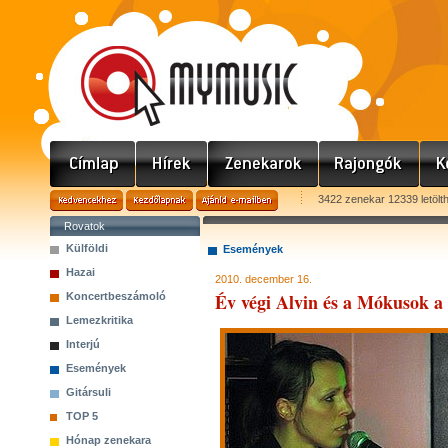
3422 zenekar 12339 letölt
Rovatok
Külföldi
Események
Hazai
2010. december 16.
Év végi Alvin és a Mókusok 
Koncertbeszámoló
Lemezkritika
Interjú
Események
Gitársuli
TOP 5
Hónap zenekara