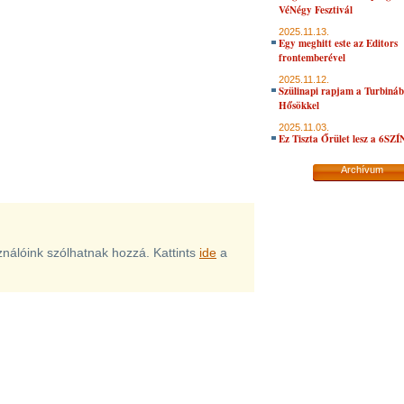
VéNégy Fesztivál
2025.11.13.
Egy meghitt este az Editors
frontemberével
2025.11.12.
Szülinapi rapjam a Turbiná
Hősökkel
2025.11.03.
Ez Tiszta Őrület lesz a 6SZ
Archívum
sználóink szólhatnak hozzá. Kattints
ide
a