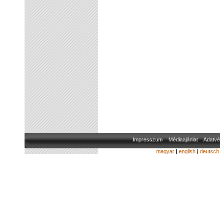
Impresszum
Médiaajánlat
Adatvé
magyar
|
english
|
deutsch