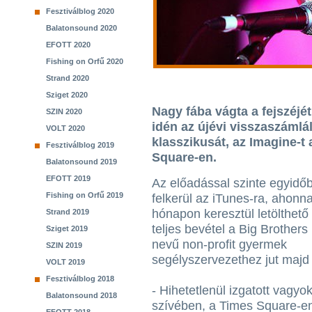
Fesztiválblog 2020
Balatonsound 2020
EFOTT 2020
Fishing on Orfű 2020
Strand 2020
Sziget 2020
Nagy fába vágta a fejszéjét
SZIN 2020
idén az újévi visszaszáml
VOLT 2020
klasszikusát, az Imagine-t
Fesztiválblog 2019
Square-en.
Balatonsound 2019
EFOTT 2019
Az előadással szinte egyidő
Fishing on Orfű 2019
felkerül az iTunes-ra, ahonna
hónapon keresztül letölthető 
Strand 2019
teljes bevétel a Big Brothers
Sziget 2019
nevű non-profit gyermek
SZIN 2019
segélyszervezethez jut majd 
VOLT 2019
Fesztiválblog 2018
- Hihetetlenül izgatott vagyo
Balatonsound 2018
szívében, a Times Square-en