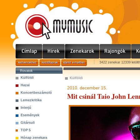
3422 zenekar 12339 letölt
Rovatok
Külföldi
Külföldi
Hazai
2010. december 15.
Koncertbeszámoló
Mit csinál Taio John Le
Lemezkritika
Interjú
Események
Gitársuli
TOP 5
Hónap zenekara