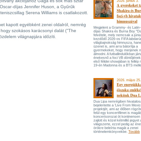
lapítvány akciójához Gaga és sok más sztár
2026. június 3.
A gyerekeket 
z Oscar-díjas Jennifer Huson, a Gyűrűk
Shakira és Bur
 teniszcsillag Serena Williams is csatlakozott.
foci-vb hivatal
himnuszával
met kapott egyébként zenei oldalról, nemrég
Megjelent a Grammy- és Lati
e, hogy szokásos karácsonyi dalát ("The
díjas Shakira és Burna Boy "Da
felvétele, mely nemcsak a júni
közdelem világnapjára időzíti.
kezdődő 2026-os FIFA labdarú
világbajnokság himnusza, han
üzenet is, ami arra bátorítja a
gyermekeket, hogy merjenek 
álmodni. A futballindulókban jár
énekesnő a foci VB döntőjének 
első félidei showjában is fellép 
19-én Madonna és a BTS melle
2026. május 25.
Egy energiákka
éjszaka emléké
nekünk Dua L
Dua Lipa nemrégiben hivatalos
bejelentette a ’Live From Mexic
projektjét, ami az élőben rögzí
felül egy koncertfilmet is magáb
koncertsorozat öt kontinensen 
zajlott és közel kétmillió jegyet 
világszerte, ezzel pedig az én
örökre beleírta magát a zenei
történelemkönyvekbe.
Tovább