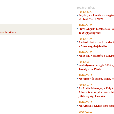
További hírek
2026.05.22.
Folytatja a korábban megke
zúzását Charli XCX
2026.04.26.
Steve Angello remixelte a B
aga
,
the killers
Jaxx gigaslágerét
2026.04.24.
Asztrofizikai üzenet rockba 
a Muse nagybejelentése
2026.04.23.
Madonna visszatért a táncpa
2026.03.19.
Szabályosan berúgta 2026 aj
Twenty One Pilots
2026.03.17.
Morrissey új lemeze is megje
2026.03.15.
Az Arctic Monkeys, a Pulp 
Albarn is szerepel a War Chi
jótékonysági lemezén
2026.03.12.
Márciusban jelenik meg Flea
2026.02.19.