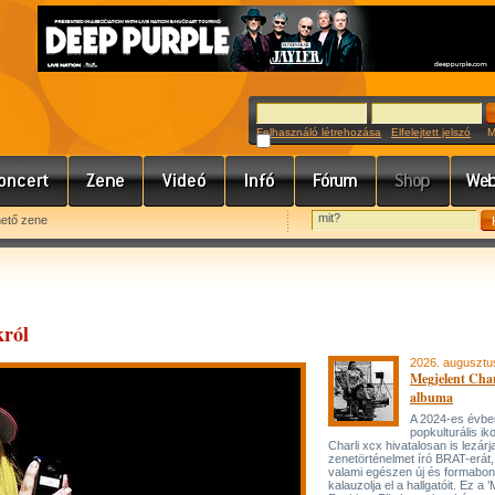
Felhasználó létrehozása
Elfelejtett jelszó
Meg
hető zene
król
2026. augusztu
Megjelent Char
albuma
A 2024-es évbe
popkulturális ik
Charli xcx hivatalosan is lezárj
zenetörténelmet író BRAT-erát
valami egészen új és formabon
kalauzolja el a hallgatóit. Ez a 