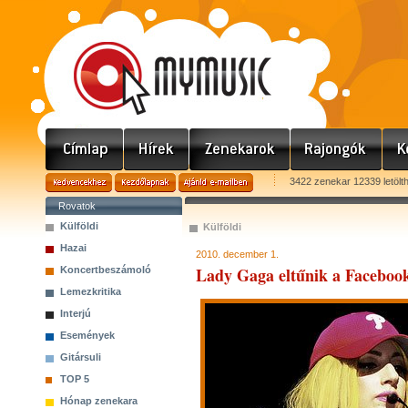
3422 zenekar 12339 letölt
Rovatok
Külföldi
Külföldi
Hazai
2010. december 1.
Lady Gaga eltűnik a Faceboo
Koncertbeszámoló
Lemezkritika
Interjú
Események
Gitársuli
TOP 5
Hónap zenekara