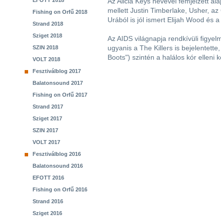
EFOTT 2018
Az Alicia Keys nevével fémjelzett a
mellett Justin Timberlake, Usher, a
Fishing on Orfű 2018
Urából is jól ismert Elijah Wood és a
Strand 2018
Sziget 2018
Az AIDS világnapja rendkívüli figyel
ugyanis a The Killers is bejelentett
SZIN 2018
Boots") szintén a halálos kór elleni 
VOLT 2018
Fesztiválblog 2017
Balatonsound 2017
Fishing on Orfű 2017
Strand 2017
Sziget 2017
SZIN 2017
VOLT 2017
Fesztiválblog 2016
Balatonsound 2016
EFOTT 2016
Fishing on Orfű 2016
Strand 2016
Sziget 2016