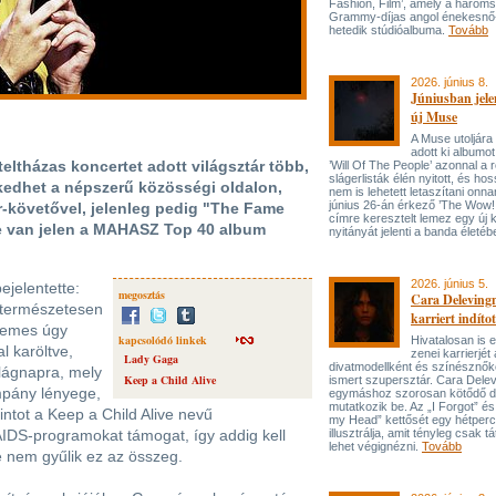
Fashion, Film’, amely a három
Grammy-díjas angol énekesnő
hetedik stúdióalbuma.
Tovább
2026. június 8.
Júniusban jele
új Muse
A Muse utoljára
adott ki albumot
ltházas koncertet adott világsztár több,
’Will Of The People’ azonnal a 
slágerlisták élén nyitott, és hos
lkedhet a népszerű közösségi oldalon,
nem is lehetett letaszítani onna
június 26-án érkező ’The Wow! 
er-követővel, jelenleg pedig "The Fame
címre keresztelt lemez egy új 
e van jelen a MAHASZ Top 40 album
nyitányát jelenti a banda életé
2026. június 5.
jelentette:
megosztás
Cara Delevingn
 természetesen
karriert indítot
 nemes úgy
kapcsolódó linkek
Hivatalosan is el
l karöltve,
zenei karrierjé
Lady Gaga
divatmodellként és színésznőké
ilágnapra, mely
Keep a Child Alive
ismert szupersztár. Cara Delev
mpány lényege,
egymáshoz szorosan kötődő da
mutatkozik be. Az „I Forgot” és
intot a Keep a Child Alive nevű
my Head” kettősét egy hétperce
 AIDS-programokat támogat, így addig kell
illusztrálja, amit tényleg csak tát
lehet végignézni.
Tovább
e nem gyűlik ez az összeg.