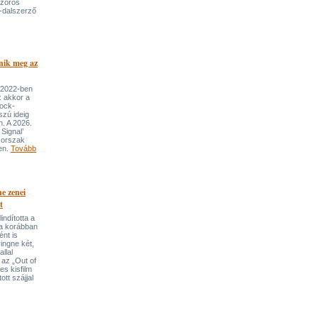
szoros
-dalszerző
nik meg az
 2022-ben
: akkor a
rock-
szú ideig
n. A 2026.
Signal’
korszak
ben.
Tovább
e zenei
t
indította a
t a korábban
nt is
ingne két,
llal
 az „Out of
s kisfilm
ott szájjal