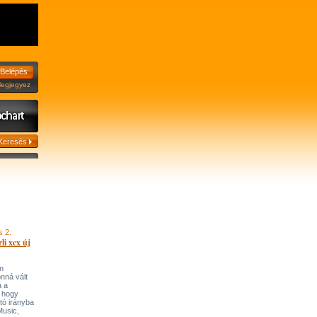
jegyez
s 2.
li xcx új
n
onná vált
a a
, hogy
tó irányba
’Music,