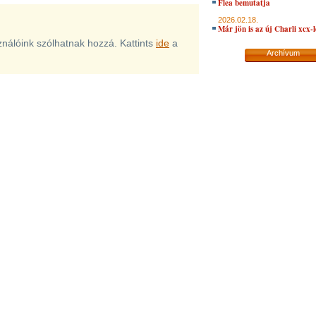
Flea bemutatja
2026.02.18.
Már jön is az új Charli xcx-
sználóink szólhatnak hozzá. Kattints
ide
a
Archívum