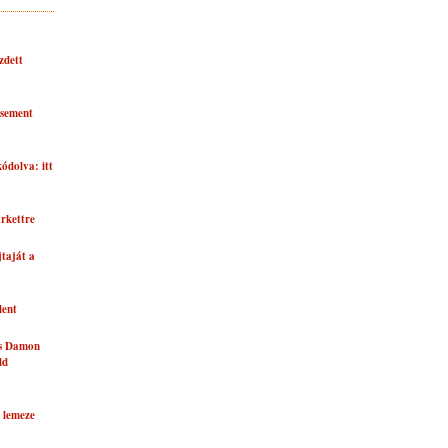
zdett
asement
kódolva: itt
rkettre
taját a
lent
és Damon
ld
 lemeze