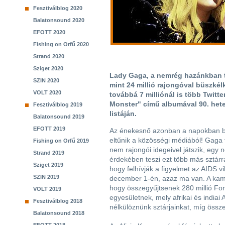
Fesztiválblog 2020
Balatonsound 2020
EFOTT 2020
Fishing on Orfű 2020
Strand 2020
Sziget 2020
Lady Gaga, a nemrég hazánkban te
SZIN 2020
mint 24 millió rajongóval büszké
VOLT 2020
továbbá 7 milliónál is több Twitt
Monster" című albumával 90. het
Fesztiválblog 2019
listáján.
Balatonsound 2019
EFOTT 2019
Az énekesnő azonban a napokban be
eltűnik a közösségi médiából! Gaga
Fishing on Orfű 2019
nem rajongói idegeivel játszik, egy
Strand 2019
érdekében teszi ezt több más sztárra
Sziget 2019
hogy felhívják a figyelmet az AIDS v
SZIN 2019
december 1-én, azaz ma van. A ka
hogy összegyűjtsenek 280 millió For
VOLT 2019
egyesületnek, mely afrikai és indiai
Fesztiválblog 2018
nélkülöznünk sztárjainkat, míg össz
Balatonsound 2018