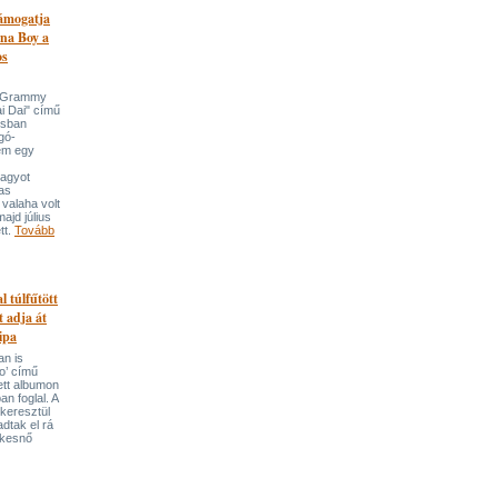
támogatja
na Boy a
os
n-Grammy
i Dai" című
usban
gó-
em egy
nagyot
tas
valaha volt
majd július
tt.
Tovább
l túlfűtött
t adja át
ipa
an is
o’ című
tett albumon
an foglal. A
keresztül
adtak el rá
ekesnő