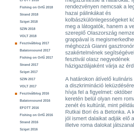
megszüntesse a határokat. Í
EFOTT 2018
rendezvényen nemcsak a l
Fishing on Orfű 2018
hazai pálinkákat és
Strand 2018
kolbászkülönlegességeket kó
Sziget 2018
meg a látogatók, hanem a v
SZIN 2018
szereplő Olaszország nemzeti
VOLT 2018
grappával is megismerkedhe
Fesztiválblog 2017
méghozzá Gianni gasztronó
Balatonsound 2017
szakértelmének segítségével
Fishing on Orfű 2017
fesztivál olasz negyedének
Strand 2017
házigazdájaként várja az érd
Sziget 2017
A határokon átívelő kulináris 
SZIN 2017
a diszkrimináció leküzdésér
VOLT 2017
hívja fel a figyelmet: októb
Fesztiválblog 2016
keretén belül olyan nem rom
Balatonsound 2016
zenét és kultúrát, mint példá
EFOTT 2016
Rutkai Bori és a Betonka. A
Fishing on Orfű 2016
jól ismert dalaikat adják elő
Strand 2016
illetve roma dalokat játszana
Sziget 2016