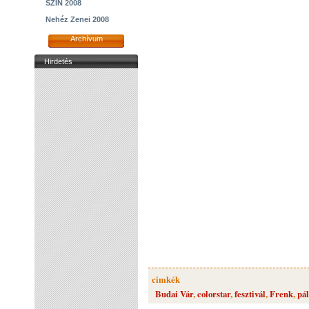
SZIN 2008
Nehéz Zenei 2008
Archívum
Hirdetés
cimkék
Budai Vár
,
colorstar
,
fesztivál
,
Frenk
,
pá