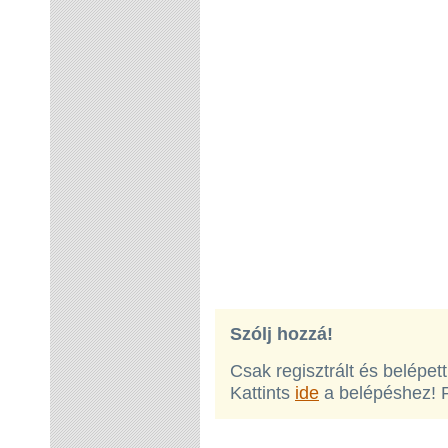
Szólj hozzá!
Csak regisztrált és belépet
Kattints
ide
a belépéshez! 