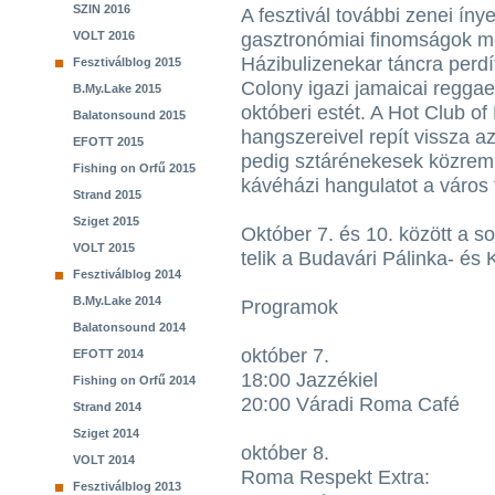
SZIN 2016
A fesztivál további zenei íny
VOLT 2016
gasztronómiai finomságok m
Házibulizenekar táncra perdí
Fesztiválblog 2015
Colony igazi jamaicai reggae 
B.My.Lake 2015
októberi estét. A Hot Club o
Balatonsound 2015
hangszereivel repít vissza 
EFOTT 2015
pedig sztárénekesek közrem
Fishing on Orfű 2015
kávéházi hangulatot a város 
Strand 2015
Sziget 2015
Október 7. és 10. között a s
VOLT 2015
telik a Budavári Pálinka- és 
Fesztiválblog 2014
B.My.Lake 2014
Programok
Balatonsound 2014
október 7.
EFOTT 2014
18:00 Jazzékiel
Fishing on Orfű 2014
20:00 Váradi Roma Café
Strand 2014
Sziget 2014
október 8.
VOLT 2014
Roma Respekt Extra:
Fesztiválblog 2013