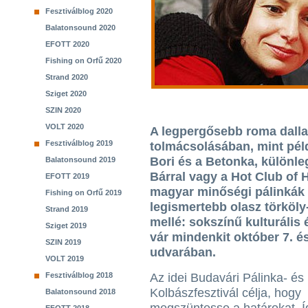
Fesztiválblog 2020
Balatonsound 2020
EFOTT 2020
Fishing on Orfű 2020
Strand 2020
Sziget 2020
SZIN 2020
VOLT 2020
A legpergősebb roma dall
Fesztiválblog 2019
tolmácsolásában, mint péld
Bori és a Betonka, különl
Balatonsound 2019
Bárral vagy a Hot Club of 
EFOTT 2019
magyar minőségi pálinkák 
Fishing on Orfű 2019
legismertebb olasz törköly
Strand 2019
mellé: sokszínű kulturális
Sziget 2019
vár mindenkit október 7. é
SZIN 2019
udvarában.
VOLT 2019
Fesztiválblog 2018
Az idei Budavári Pálinka- és
Kolbászfesztivál célja, hogy
Balatonsound 2018