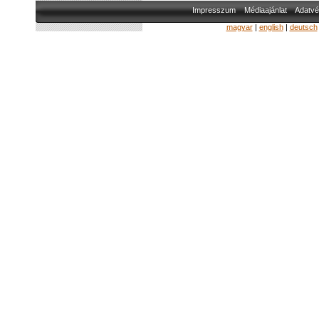
Impresszum
Médiaajánlat
Adatvé
magyar
|
english
|
deutsch