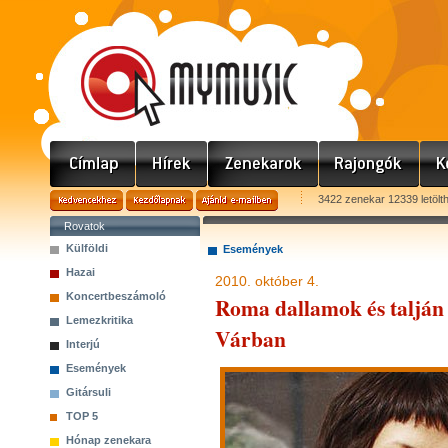
3422 zenekar 12339 letölt
Rovatok
Külföldi
Események
Hazai
2010. október 4.
Koncertbeszámoló
Roma dallamok és talján 
Lemezkritika
Várban
Interjú
Események
Gitársuli
TOP 5
Hónap zenekara