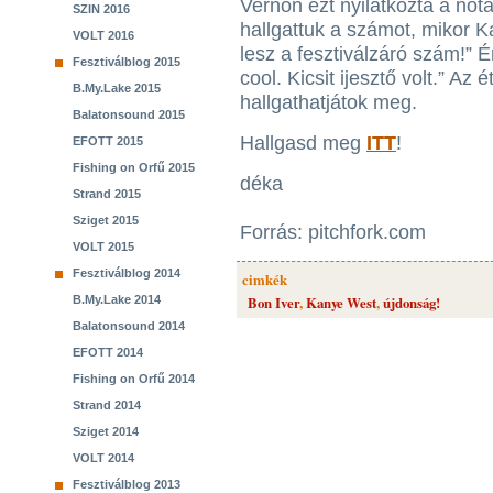
Vernon ezt nyilatkozta a nót
SZIN 2016
hallgattuk a számot, mikor Ka
VOLT 2016
lesz a fesztiválzáró szám!”
Fesztiválblog 2015
cool. Kicsit ijesztő volt.” Az 
B.My.Lake 2015
hallgathatjátok meg.
Balatonsound 2015
Hallgasd meg
ITT
!
EFOTT 2015
Fishing on Orfű 2015
déka
Strand 2015
Sziget 2015
Forrás: pitchfork.com
VOLT 2015
Fesztiválblog 2014
cimkék
B.My.Lake 2014
Bon Iver
,
Kanye West
,
újdonság!
Balatonsound 2014
EFOTT 2014
Fishing on Orfű 2014
Strand 2014
Sziget 2014
VOLT 2014
Fesztiválblog 2013