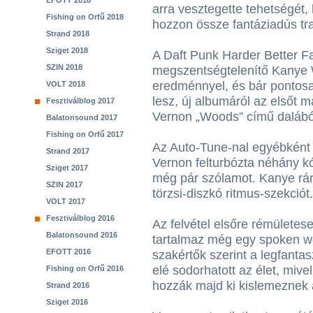
EFOTT 2018
arra vesztegette tehetségét
Fishing on Orfű 2018
hozzon össze fantáziadús tr
Strand 2018
Sziget 2018
A Daft Punk Harder Better Fa
SZIN 2018
megszentségtelenítő Kanye We
eredménnyel, és bár pontos
VOLT 2018
lesz, új albumáról az elsőt m
Fesztiválblog 2017
Vernon „Woods” című dalából
Balatonsound 2017
Fishing on Orfű 2017
Az Auto-Tune-nal egyébként 
Strand 2017
Vernon felturbózta néhány kó
Sziget 2017
még pár szólamot. Kanye rár
SZIN 2017
törzsi-diszkó ritmus-szekciót.
VOLT 2017
Fesztiválblog 2016
Az felvétel elsőre rémületese
Balatonsound 2016
tartalmaz még egy spoken wor
EFOTT 2016
szakértők szerint a legfanta
elé sodorhatott az élet, miv
Fishing on Orfű 2016
hozzák majd ki kislemeznek 
Strand 2016
Sziget 2016