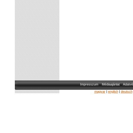
Impresszum
Médiaajánlat
Adatvé
magyar
|
english
|
deutsch