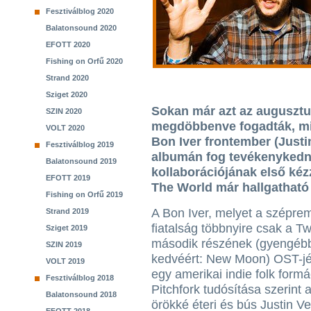
Fesztiválblog 2020
Balatonsound 2020
EFOTT 2020
Fishing on Orfű 2020
Strand 2020
Sziget 2020
Sokan már azt az augusztus
SZIN 2020
megdöbbenve fogadták, mis
VOLT 2020
Bon Iver frontember (Just
Fesztiválblog 2019
albumán fog tevékenykedni
Balatonsound 2019
kollaborációjának első kéz
EFOTT 2019
The World már hallgatható 
Fishing on Orfű 2019
A Bon Iver, melyet a szépr
Strand 2019
fiatalság többnyire csak a Twi
Sziget 2019
második részének (gyengéb
SZIN 2019
kedvéért: New Moon) OST-jér
VOLT 2019
egy amerikai indie folk formá
Fesztiválblog 2018
Pitchfork tudósítása szerint a
Balatonsound 2018
örökké éteri és bús Justin V