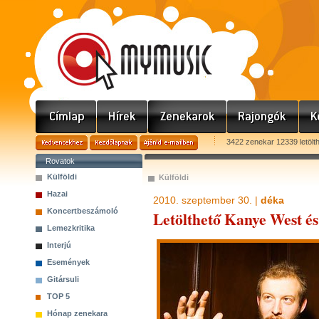
3422 zenekar 12339 letölt
Rovatok
Külföldi
Külföldi
Hazai
2010. szeptember 30. |
déka
Koncertbeszámoló
Letölthető Kanye West és
Lemezkritika
Interjú
Események
Gitársuli
TOP 5
Hónap zenekara