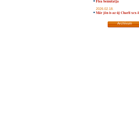
Flea bemutatja
2026.02.18.
Már jön is az új Charli xcx-
Archívum