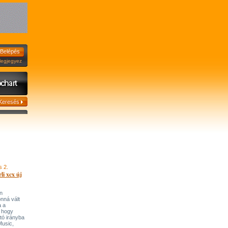
jegyez
s 2.
li xcx új
n
onná vált
a a
, hogy
tó irányba
’Music,