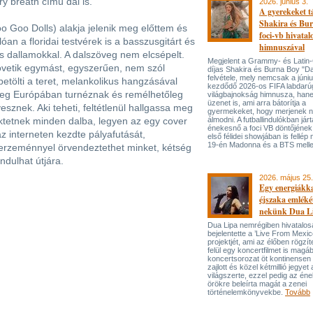
y breath című dal is.
2026. június 3.
A gyerekeket 
Shakira és Bur
o Goo Dolls) alakja jelenik meg előttem és
foci-vb hivatal
lóan a floridai testvérek is a basszusgitárt és
himnuszával
s dallamokkal. A dalszöveg nem elcsépelt.
Megjelent a Grammy- és Lati
vetik egymást, egyszerűen, nem szól
díjas Shakira és Burna Boy "Da
felvétele, mely nemcsak a júni
 betölti a teret, melankolikus hangzásával
kezdődő 2026-os FIFA labdarú
lenleg Európában turnéznak és remélhetőleg
világbajnokság himnusza, han
üzenet is, ami arra bátorítja a
esznek. Aki teheti, feltétlenül hallgassa meg
gyermekeket, hogy merjenek 
ktetnek minden dalba, legyen az egy cover
álmodni. A futballindulókban jár
énekesnő a foci VB döntőjének 
z interneten kezdte pályafutását,
első félidei showjában is fellép 
19-én Madonna és a BTS melle
zerzeménnyel örvendeztethet minket, kétség
ndulhat útjára.
2026. május 25.
Egy energiákka
éjszaka emléké
nekünk Dua L
Dua Lipa nemrégiben hivatalos
bejelentette a ’Live From Mexic
projektjét, ami az élőben rögzí
felül egy koncertfilmet is magáb
koncertsorozat öt kontinensen 
zajlott és közel kétmillió jegyet 
világszerte, ezzel pedig az én
örökre beleírta magát a zenei
történelemkönyvekbe.
Tovább