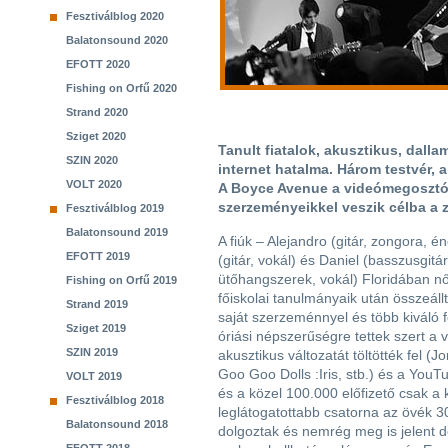
Fesztiválblog 2020
Balatonsound 2020
EFOTT 2020
Fishing on Orfű 2020
Strand 2020
Sziget 2020
Tanult fiatalok, akusztikus, dalla
SZIN 2020
internet hatalma. Három testvér, 
VOLT 2020
A Boyce Avenue a videómegosztó 
szerzeményeikkel veszik célba a
Fesztiválblog 2019
Balatonsound 2019
A fiúk – Alejandro (gitár, zongora, é
EFOTT 2019
(gitár, vokál) és Daniel (basszusgitár
ütőhangszerek, vokál) Floridában nőt
Fishing on Orfű 2019
főiskolai tanulmányaik után összeál
Strand 2019
saját szerzeménnyel és több kiváló 
Sziget 2019
óriási népszerűségre tettek szert a
SZIN 2019
akusztikus változatát töltötték fel (J
Goo Goo Dolls :Iris, stb.) és a YouT
VOLT 2019
és a közel 100.000 előfizető csak a 
Fesztiválblog 2018
leglátogatottabb csatorna az övék 3
Balatonsound 2018
dolgoztak és nemrég meg is jelent d