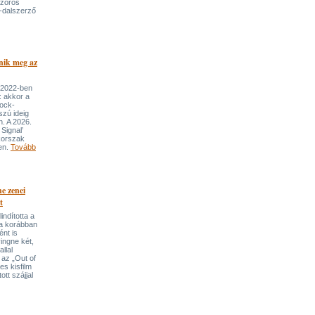
szoros
-dalszerző
nik meg az
 2022-ben
: akkor a
rock-
szú ideig
n. A 2026.
Signal’
korszak
ben.
Tovább
e zenei
t
indította a
t a korábban
nt is
ingne két,
llal
 az „Out of
s kisfilm
ott szájjal