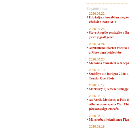
További hírek
2026.05.22.
Folytatja a korábban megke
zúzását Charli XCX
2026.04.26.
Steve Angello remixelte a B
Jaxx gigaslágerét
2026.04.24.
Asztrofizikai üzenet rockba 
a Muse nagybejelentése
2026.04.23.
Madonna visszatért a táncpa
2026.03.19.
Szabályosan berúgta 2026 aj
Twenty One Pilots
2026.03.17.
Morrissey új lemeze is megje
2026.03.15.
Az Arctic Monkeys, a Pulp 
Albarn is szerepel a War Chi
jótékonysági lemezén
2026.03.12.
Márciusban jelenik meg Flea
2026.02.19.