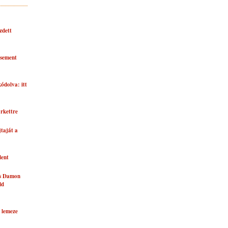
zdett
asement
kódolva: itt
rkettre
taját a
lent
és Damon
ld
 lemeze