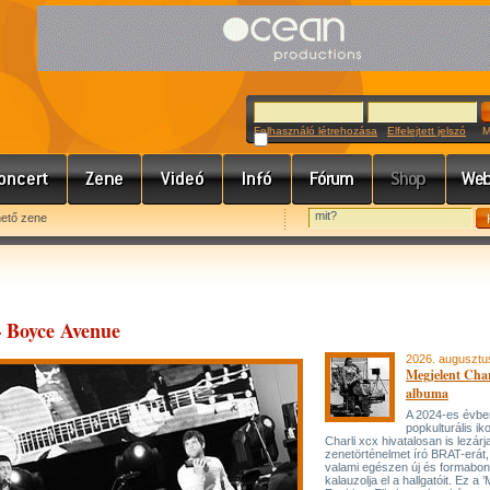
Felhasználó létrehozása
Elfelejtett jelszó
Meg
hető zene
– Boyce Avenue
2026. augusztu
Megjelent Char
albuma
A 2024-es évbe
popkulturális ik
Charli xcx hivatalosan is lezárj
zenetörténelmet író BRAT-erát
valami egészen új és formabon
kalauzolja el a hallgatóit. Ez a 