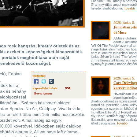
Fashion, Film’, amely a három
Grammy-díjas angol énekesnő
hetedik stúdióalbuma.
Tovább
2026. június 8.
Júniusban jele
új Muse
A Muse utoljára
adott ki albumot
mos rock hangzás, kreatív ötletek és az
’Will Of The People’ azonnal a 
slágerlisták élén nyitott, és hos
akik ezeket a képességeket kihasználták.
nem is lehetett letaszítani onna
június 26-án érkező ’The Wow! 
portálok meghódítása után saját
címre keresztelt lemez egy új 
 zenekedvelő közönséget.
nyitányát jelenti a banda életé
nek), Fabian
megosztás
2026. június 5.
,
Cara Delevingn
tek fel, a
karriert indítot
kapcsolódó linkek
ltak és néhány
Boyce Avenue
Hivatalosan is el
feldolgozással
zenei karrierjé
divatmodellként és színésznőké
 világhálón. Számos közismert sláger
ismert szupersztár. Cara Delev
ordan Sparks: No Air, Coldplay: Viva la vida,
egymáshoz szorosan kötődő da
mutatkozik be. Az „I Forgot” és
ube-on elért több mint 165 millió hozzászólás
my Head” kettősét egy hétperce
kezdet volt. A mai napig az egyik
illusztrálja, amit tényleg csak tát
lehet végignézni.
Tovább
00.000 követővel. Időközben saját dalokon
ebütáló albumuk, All we have left címmel,