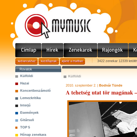
3422 zenekar 12339 letölt
Rovatok
Külföldi
Külföldi
Hazai
2010. szeptember 2. |
Bodnár Tünde
A tehetség utat tör magának 
Koncertbeszámoló
Lemezkritika
Interjú
Események
Gitársuli
TOP 5
Hónap zenekara