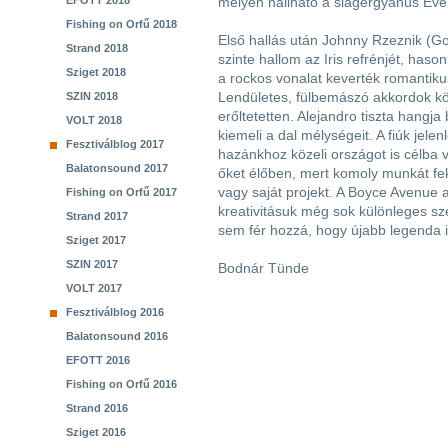
EFOTT 2018
melyen hallható a slágergyanús Ever
Fishing on Orfű 2018
Első hallás után Johnny Rzeznik (Go
Strand 2018
szinte hallom az Iris refrénjét, hason
Sziget 2018
a rockos vonalat keverték romantiku
Lendületes, fülbemászó akkordok kö
SZIN 2018
erőltetetten. Alejandro tiszta hangja
VOLT 2018
kiemeli a dal mélységeit. A fiúk je
Fesztiválblog 2017
hazánkhoz közeli országot is célba v
Balatonsound 2017
őket élőben, mert komoly munkát fe
vagy saját projekt. A Boyce Avenue a
Fishing on Orfű 2017
kreativitásuk még sok különleges s
Strand 2017
sem fér hozzá, hogy újabb legenda i
Sziget 2017
SZIN 2017
Bodnár Tünde
VOLT 2017
Fesztiválblog 2016
Balatonsound 2016
EFOTT 2016
Fishing on Orfű 2016
Strand 2016
Sziget 2016