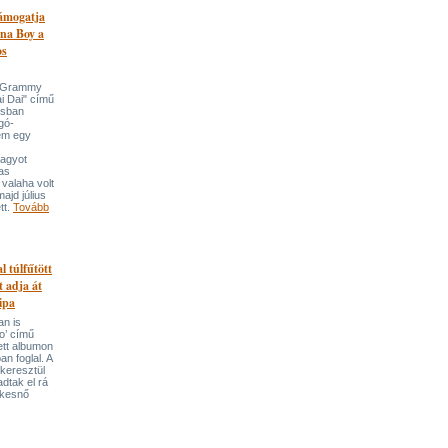
támogatja
na Boy a
os
n-Grammy
i Dai" című
usban
gó-
em egy
nagyot
tas
valaha volt
majd július
tt.
Tovább
l túlfűtött
t adja át
ipa
an is
o’ című
tett albumon
an foglal. A
keresztül
adtak el rá
ekesnő