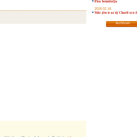
Flea bemutatja
2026.02.18.
Már jön is az új Charli xcx-
Archívum