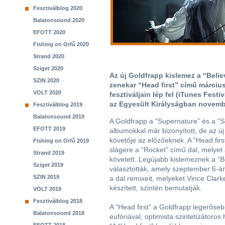
Fesztiválblog 2020
Balatonsound 2020
EFOTT 2020
Fishing on Orfű 2020
Strand 2020
Sziget 2020
Az új Goldfrapp kislemez a “Belie
SZIN 2020
zenekar “Head first” című március
VOLT 2020
fesztiváljain lép fel (iTunes Festiv
az Egyesült Királyságban novemb
Fesztiválblog 2019
Balatonsound 2019
A Goldfrapp a “Supernature” és a “
EFOTT 2019
albumokkal már bizonyított, de az új
követője az előzőeknek. A “Head first
Fishing on Orfű 2019
slágere a “Rocket” című dal, melyet 
Strand 2019
követett. Legújabb kislemeznek a “Be
Sziget 2019
választották, amely szeptember 6-á
SZIN 2019
a dal remixeit, melyeket Vince Clar
készített, szintén bemutatják.
VOLT 2019
Fesztiválblog 2018
A “Head first” a Goldfrapp legerőse
Balatonsound 2018
eufóriával, optimista szintetizátoros