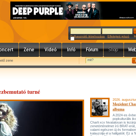
Felhasználó létrehozása
Elfelejtett jelszó
Meg
hető zene
ezbemutató turné
2026. augusztu
Megjelent Char
albuma
A 2024-es évbe
popkulturális ik
Charli xcx hivatalosan is lezárj
zenetörténelmet író BRAT-erát
valami egészen új és formabon
kalauzolja el a hallgatóit. Ez a 