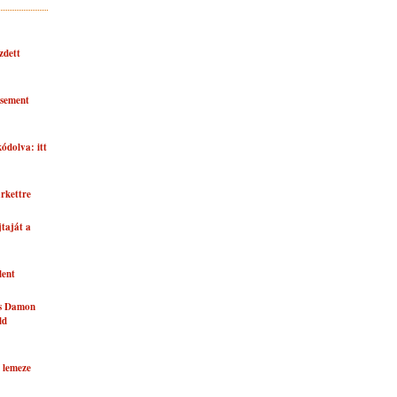
zdett
asement
kódolva: itt
rkettre
taját a
lent
és Damon
ld
 lemeze