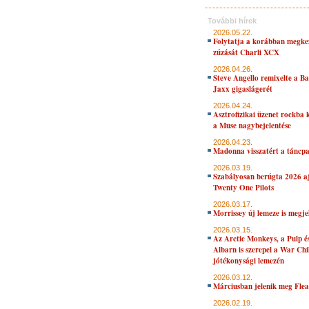
További hírek
2026.05.22.
Folytatja a korábban megke
zúzását Charli XCX
2026.04.26.
Steve Angello remixelte a B
Jaxx gigaslágerét
2026.04.24.
Asztrofizikai üzenet rockba 
a Muse nagybejelentése
2026.04.23.
Madonna visszatért a táncpa
2026.03.19.
Szabályosan berúgta 2026 aj
Twenty One Pilots
2026.03.17.
Morrissey új lemeze is megje
2026.03.15.
Az Arctic Monkeys, a Pulp 
Albarn is szerepel a War Chi
jótékonysági lemezén
2026.03.12.
Márciusban jelenik meg Flea
2026.02.19.