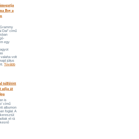
támogatja
na Boy a
os
n-Grammy
i Dai" című
usban
gó-
em egy
nagyot
tas
valaha volt
majd július
tt.
Tovább
l túlfűtött
t adja át
ipa
an is
o’ című
tett albumon
an foglal. A
keresztül
adtak el rá
ekesnő