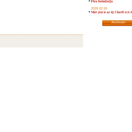
Flea bemutatja
2026.02.18.
Már jön is az új Charli xcx-
Archívum