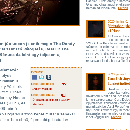
Fashion, Film’, amely a három
Grammy-díjas angol énekesnő
hetedik stúdióalbuma.
Tovább
2026. június 8.
Júniusban jele
új Muse
A Muse utoljára
adott ki albumot
an júniusban jelenik meg a The Dandy
’Will Of The People’ azonnal a 
slágerlisták élén nyitott, és hos
 tartalmazó válogatás, Best Of The
nem is lehetett letaszítani onna
június 26-án érkező ’The Wow! 
Bónusz dalként egy teljesen új
címre keresztelt lemez egy új 
!
nyitányát jelenti a banda életé
táslemezén
megosztás
2026. június 5.
 melyek
Cara Delevingn
tálisan is
karriert indítot
kapcsolódó linkek
andy Warhols
Dandy Warhols
Hivatalosan is el
 From Urban
zenei karrierjé
kapcsolódó cikkek
divatmodellként és színésznőké
Monkey House
Új lemezkiadót indít a Dandy
ismert szupersztár. Cara Delev
ars (2005), és
egymáshoz szorosan kötődő da
Warhols
mutatkozik be. Az „I Forgot” és
009) című
my Head” kettősét egy hétperce
 válogatás átfogó képet mutat a zenekar
illusztrálja, amit tényleg csak tát
lehet végignézni.
Tovább
 The Tide című, új és eddig kiadatlan