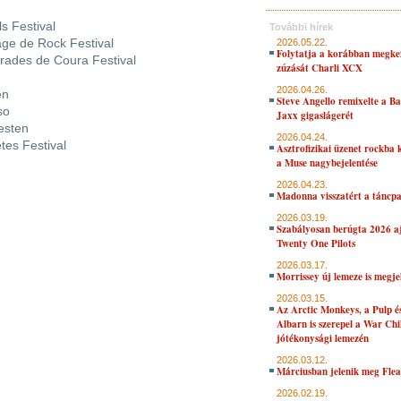
 Festival
További hírek
ge de Rock Festival
2026.05.22.
Folytatja a korábban megke
ades de Coura Festival
zúzását Charli XCX
2026.04.26.
en
Steve Angello remixelte a B
so
Jaxx gigaslágerét
esten
2026.04.24.
es Festival
Asztrofizikai üzenet rockba 
a Muse nagybejelentése
2026.04.23.
Madonna visszatért a táncpa
2026.03.19.
Szabályosan berúgta 2026 aj
Twenty One Pilots
2026.03.17.
Morrissey új lemeze is megje
2026.03.15.
Az Arctic Monkeys, a Pulp 
Albarn is szerepel a War Chi
jótékonysági lemezén
2026.03.12.
Márciusban jelenik meg Flea
2026.02.19.