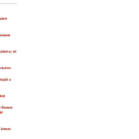
zdett
asement
kódolva: itt
rkettre
taját a
lent
és Damon
ld
 lemeze