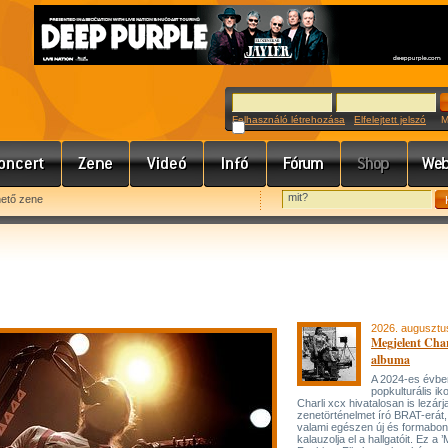
Felhasználó létrehozása
Elfelejtett jelszó
Meg
hető zene
2026. augusztu
Megjelent Char
albuma
A 2024-es évbe
popkulturális ik
Charli xcx hivatalosan is lezárj
zenetörténelmet író BRAT-erát
valami egészen új és formabon
kalauzolja el a hallgatóit. Ez a 