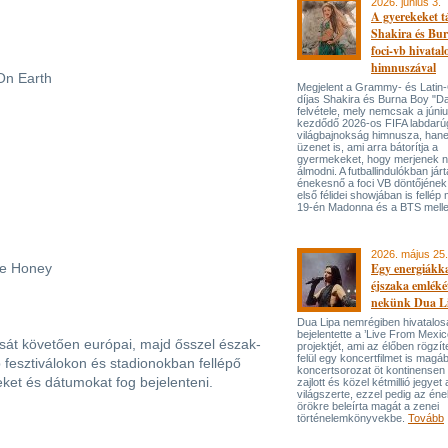
2026. június 3.
A gyerekeket 
Shakira és Bur
foci-vb hivatal
himnuszával
On Earth
Megjelent a Grammy- és Lati
díjas Shakira és Burna Boy "Da
felvétele, mely nemcsak a júni
kezdődő 2026-os FIFA labdarú
világbajnokság himnusza, han
üzenet is, ami arra bátorítja a
gyermekeket, hogy merjenek 
álmodni. A futballindulókban jár
énekesnő a foci VB döntőjének 
első félidei showjában is fellép 
19-én Madonna és a BTS melle
2026. május 25.
fe Honey
Egy energiákka
éjszaka emléké
nekünk Dua L
Dua Lipa nemrégiben hivatalos
bejelentette a ’Live From Mexic
át követően európai, majd ősszel észak-
projektjét, ami az élőben rögzí
felül egy koncertfilmet is magáb
 fesztiválokon és stadionokban fellépő
koncertsorozat öt kontinensen 
ket és dátumokat fog bejelenteni.
zajlott és közel kétmillió jegyet 
világszerte, ezzel pedig az én
örökre beleírta magát a zenei
történelemkönyvekbe.
Tovább