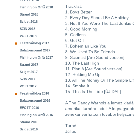
EFOTT 2018
Tracklist:
Fishing on Orfű 2018
1. Boys Better
Strand 2018
2. Every Day Should Be A Holiday
Sziget 2018
3. Not If You Were The Last Junkie 
4. Good Morning
SZIN 2018
5. Godless
VOLT 2018
6. Get Off
Fesztiválblog 2017
7. Bohemian Like You
Balatonsound 2017
8. We Used To Be Friends
9. Scientist [Are Sound version]
Fishing on Orfű 2017
10. The Last High
Strand 2017
11. Plan A [Are Sound version]
Sziget 2017
12. Holding Me Up
SZIN 2017
13. All The Money Or The Simple Li
14. Smoke It
VOLT 2017
15. This Is The Tide [ÚJ DAL]
Fesztiválblog 2016
Balatonsound 2016
A The Dandy Warhols a lemez kiadás
EFOTT 2016
amerikai turnéra indul. A legnagyobb
zenekar várhatóan további helyszíne
Fishing on Orfű 2016
Strand 2016
Turné:
Sziget 2016
Július