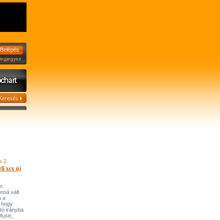
jegyez
s 2.
li xcx új
n
onná vált
a a
, hogy
tó irányba
’Music,