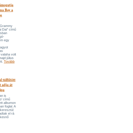
támogatja
na Boy a
os
n-Grammy
i Dai" című
usban
gó-
em egy
nagyot
tas
valaha volt
majd július
tt.
Tovább
l túlfűtött
t adja át
ipa
an is
o’ című
tett albumon
an foglal. A
keresztül
adtak el rá
ekesnő