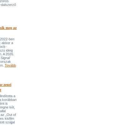
szoros
-dalszerző
nik meg az
 2022-ben
: akkor a
rock-
szú ideig
n. A 2026.
Signal’
korszak
ben.
Tovább
e zenei
t
indította a
t a korábban
nt is
ingne két,
llal
 az „Out of
s kisfilm
ott szájjal