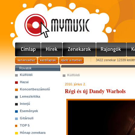
3422 zenekar 12339 letölt
Rovatok
Külföldi
Külföldi
Hazai
2010. június 2.
Régi és új Dandy Warhols
Koncertbeszámoló
Lemezkritika
Interjú
Események
Gitársuli
TOP 5
Hónap zenekara