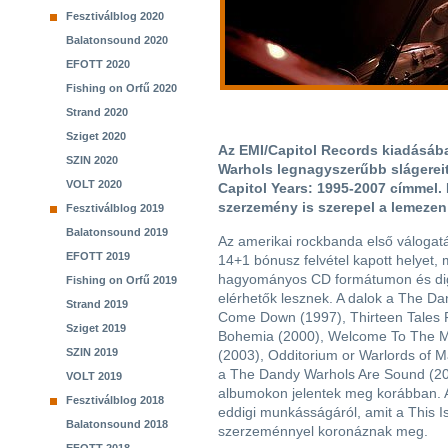
Fesztiválblog 2020
Balatonsound 2020
EFOTT 2020
Fishing on Orfű 2020
Strand 2020
Sziget 2020
Az EMI/Capitol Records kiadásáb
SZIN 2020
Warhols legnagyszerűbb slágereit
VOLT 2020
Capitol Years: 1995-2007 címmel. 
szerzemény is szerepel a lemezen
Fesztiválblog 2019
Balatonsound 2019
Az amerikai rockbanda első váloga
EFOTT 2019
14+1 bónusz felvétel kapott helyet,
hagyományos CD formátumon és digi
Fishing on Orfű 2019
elérhetők lesznek. A dalok a The D
Strand 2019
Come Down (1997), Thirteen Tales
Sziget 2019
Bohemia (2000), Welcome To The 
SZIN 2019
(2003), Odditorium or Warlords of M
a The Dandy Warhols Are Sound (2
VOLT 2019
albumokon jelentek meg korábban. A
Fesztiválblog 2018
eddigi munkásságáról, amit a This Is
Balatonsound 2018
szerzeménnyel koronáznak meg.