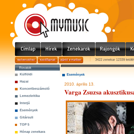
3422 zenekar 12339 letölt
Rovatok
Külföldi
Események
Hazai
2010. április 13.
Koncertbeszámoló
Varga Zsuzsa akusztikusan
Lemezkritika
Interjú
Események
Gitársuli
TOP 5
Hónap zenekara