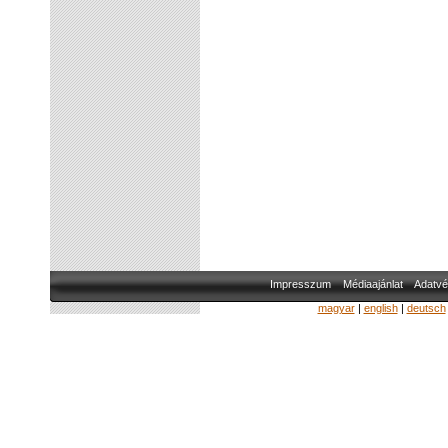
Impresszum
Médiaajánlat
Adatvé
magyar
|
english
|
deutsch