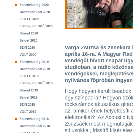
Fesztiválblog 2020
Balatonsound 2020
EFOTT 2020
Fishing on Orfű 2020
Strand 2020
Sziget 2020
Varga Zsuzsa és zenekara 
SZIN 2020
április 16-ra. A Magyar R
VOLT 2020
vendégül hívott csapat úgy
Fesztiválblog 2019
stúdióban, a rádió közöns
Balatonsound 2019
vendégekkel, meglepetések
EFOTT 2019
nyilvános főpróbán ingyen
Fishing on Orfű 2019
Hogy hogyan került beatbox
Strand 2019
egy színpadra? Hogyan szól
Sziget 2019
rockszámok akusztikus gitár
SZIN 2019
az, amikor ének helyettesíti 
VOLT 2019
elektronikát? Az Acoustic Nig
Fesztiválblog 2018
Zsuzsáék most megmutatják.
Balatonsound 2018
stílusokkal, frissítő kísérlete