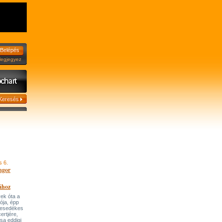
jegyez
s 6.
ngor
ához
ek óta a
tója, épp
 esedékes
ertjére,
ása eddigi