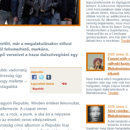
legszemélyesebb és legnagyo
lemeze. A sokszoros díjnyert
című konceptalbum dalai végi
az alkotó életén, fókuszba hel
többek között az addikcióval k
viszonyát. Az albumhoz, ahog
nemrég bejelentette, most mozi
K. Kovács Ákos és Ipacs Gerg
rendezésében a Superfactory, 
TelekomFilm és a CineSuper
gondozásában, ami már idén ő
látható lesz a mozikban.
Továb
előtt, már a megalakulásakor stílust
tól felismerhető, markáns,
pő verseivel a hazai dalszövegírást egy
2026. június 11.
Ünnepi estély 
süllyedő hajón
Blahalouisiana
blic vadonatúj
megosztás
érkezett
társaság úgy
Nem sokkal előző megjelenésü
hogy mellette –
végtelen után egy már-már kar
kapcsolódó linkek
azdagabbá
hangulatú, mégis súlyos kérdé
Republic
boncolgató dallal jelentkezik a
Blahalouisiana.
Tovább
gyon Republic. Minden értéket felvonultat,
2026. június 1.
jellemezte. A csapat zenei
Sűrű végtelen: 
eat, a rock, a punk, a ska és a népzene
Blahalouisiana
n az eredeti zenei elképzelések
A dal mindenki
ársaság című albumon a Republic lírai
ismerős érzése
fogalmaz meg olyan hangulattal