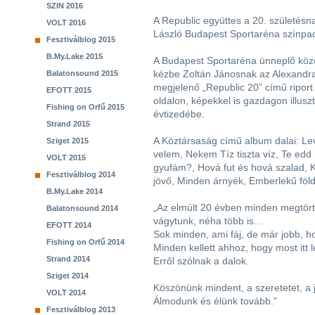
SZIN 2016
A Republic együttes a 20. születésn
VOLT 2016
László Budapest Sportaréna színpa
Fesztiválblog 2015
B.My.Lake 2015
A Budapest Sportaréna ünneplő közö
kézbe Zoltán Jánosnak az Alexandr
Balatonsound 2015
megjelenő „Republic 20” című ripor
EFOTT 2015
oldalon, képekkel is gazdagon illusz
Fishing on Orfű 2015
évtizedébe.
Strand 2015
A Köztársaság című album dalai: Lev
Sziget 2015
velem, Nekem Tíz tiszta víz, Te edd 
VOLT 2015
gyufám?, Hová fut és hová szalad, 
Fesztiválblog 2014
jövő, Minden árnyék, Emberlekű föld
B.My.Lake 2014
„Az elmúlt 20 évben minden megtörté
Balatonsound 2014
vágytunk, néha több is…
EFOTT 2014
Sok minden, ami fáj, de már jobb, h
Fishing on Orfű 2014
Minden kellett ahhoz, hogy most itt
Strand 2014
Erről szólnak a dalok.
Sziget 2014
Köszönünk mindent, a szeretetet, a j
VOLT 2014
Álmodunk és élünk tovább.”
Fesztiválblog 2013