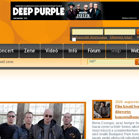
Felhasználó létrehozása
Elfelejtett jelszó
Meg
hető zene
2026. augusztu
Film készül bo
díjnyertes
konceptalbum
Berta Csongor, azaz bongor év
hazai zenei színtér fontos alko
most készül a szeptemberben
első önálló Budapest Park konc
tavaly pedig elkészült pályafut