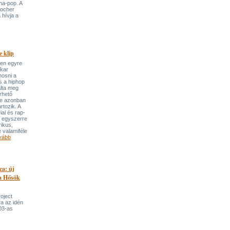
ha-pop. A
locher
 hívja a
 klip
ben egyre
ekar
mosni a
s a hiphop
álta meg
rhető
re azonban
rtozik. A
ial és rap-
e egyszerre
rikus,
 valamiféle
vább
ca: új
 a Hősök
roject
a az idén
03-as