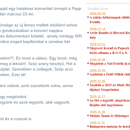
apját egy hatalmas koncerttel ünnepli a Papp
További hírek
dán március 15-én.
2026.04.25.
A szürke hétköznapok túlélés
Freddie
nsége az új lemez mellett elsőként veheti
2026.02.12.
a gondozásában a koncert napjára
Artúr Rambo és Bérczesi Ro
t és dokumentum kötetét, amely mintegy 500
dala
trálva enged bepillantást a zenekar két
2026.02.01.
Mogyoró Kornél és Papesch 
közös albuma a R.O.T.A.N.
elem!!!, Ez most a válasz, Egy kicsit, még
2026.01.06.
meg a lekvárt!, Száz arany kesztyű, Hol a
Megjelent a Vad Fruttik új 
Képlet, Szemében a csillagok, Szép arcú
2026.01.05.
Azahriah a Fedél Nélkül cím
eken, Ezer tél
2025.11.28.
Átadták a 2025-ös Music H
nt velünk, amit szerettünk volna, amire
díjakat Veszprémben
ogy megtörtént.
2025.11.27.
Az élet a legjobb: megérkeze
 legyünk és azok legyünk, akik vagyunk.
Rambo első nagylemeze
2025.11.26.
Molnár Tamás és Mehringer 
ót és a rosszat is.
2025.11.11.
Budapesten mutatja be hete