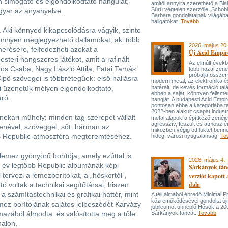
en simogató és elgondolkodtató hangulat,
amitől annyira szerethető a Bla
Sűrű végtelen szerzője, Schob
gyar az anyanyelve.
Barbara gondolatainak világába
hallgatókat.
Tovább
. Aki könnyed kikapcsolódásra vágyik, szinte
könnyen megjegyezhető dallamokat, aki több
2026. május 20.
erésére, felfedezheti azokat a
Új Acid Empire
teri hangszeres játékot, amit a rafinált
Az elmúlt évek
os Csaba, Nagy László Attila, Patai Tamás
több hazai zen
próbálja össze
Cipő szövegei is többrétegűek: első hallásra
modern metal, az elektronika é
i üzenetük mélyen elgondolkodtató,
határait, de kevés formáció tal
ebben a saját, könnyen felisme
ró.
hangját. A budapesti Acid Empi
pontosan ebbe a kategóriába ta
2022-ben alakult csapat industr
nekari műhely: minden tag szerepet vállalt
metal alapokra építkező zenéj
agresszív, feszült és atmoszfé
enével, szöveggel, sőt, hárman az
miközben végig ott lüktet benne
os Republic-atmoszféra megteremtéséhez.
hideg, városi nyugtalanság.
To
lemez gyönyörű borítója, amely ezúttal is
2026. május 4.
z év legtöbb Republic albumának képi
Sárkányok tán
tervezi a lemezborítókat, a „hőskortól”,
verziót kapott
dala
ó voltak a technikai segítőtársai, hiszen
a számítástechnikai és grafikai háttér, mint
A téli álmából ébredő Minimal P
közreműködésével gondolta újr
mez borítójának sajátos jelbeszédét Karvázy
jubileumot ünneplő Hősök a 20
mazából álmodta és valósította meg a tőle
Sárkányok táncát.
Tovább
alon.