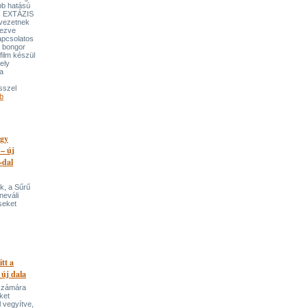
bb hatású
es EXTÁZIS
gvezetnek
yezve
apcsolatos
y bongor
film készül
ely
a
sszel
b
egy
 – új
-dal
k, a Sűrű
neváli
seket
itt a
 új dala
 számára
ket
 vegyítve,