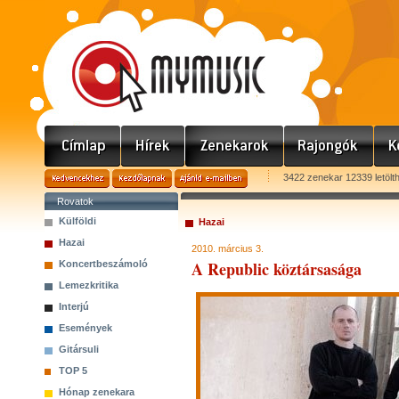
3422 zenekar 12339 letölt
Rovatok
Külföldi
Hazai
Hazai
2010. március 3.
A Republic köztársasága
Koncertbeszámoló
Lemezkritika
Interjú
Események
Gitársuli
TOP 5
Hónap zenekara