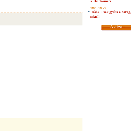
a The Trousers
2025.10.29.
Hősök: Csak gyűlik a harag, 
soknál
Archívum