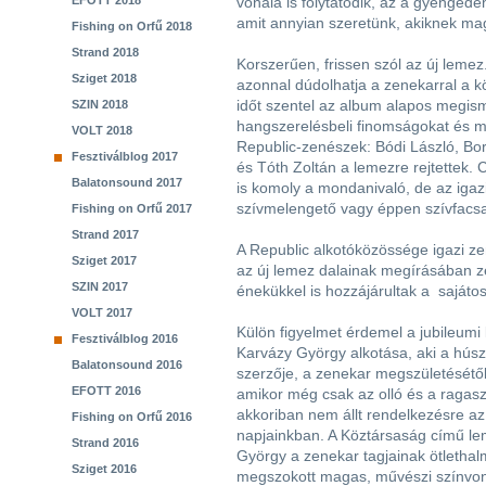
EFOTT 2018
vonala is folytatódik, az a gyengéd
amit annyian szeretünk, akiknek ma
Fishing on Orfű 2018
Strand 2018
Korszerűen, frissen szól az új lemez
Sziget 2018
azonnal dúdolhatja a zenekarral a 
időt szentel az album alapos megism
SZIN 2018
hangszerelésbeli finomságokat és mes
VOLT 2018
Republic-zenészek: Bódi László, Bor
Fesztiválblog 2017
és Tóth Zoltán a lemezre rejtettek. 
Balatonsound 2017
is komoly a mondanivaló, de az igaz
szívmelengető vagy éppen szívfacsa
Fishing on Orfű 2017
Strand 2017
A Republic alkotóközössége igazi ze
Sziget 2017
az új lemez dalainak megírásában z
SZIN 2017
énekükkel is hozzájárultak a saját
VOLT 2017
Külön figyelmet érdemel a jubileumi 
Fesztiválblog 2016
Karvázy György alkotása, aki a hús
Balatonsound 2016
szerzője, a zenekar megszületésétől 
EFOTT 2016
amikor még csak az olló és a ragaszt
akkoriban nem állt rendelkezésre az 
Fishing on Orfű 2016
napjainkban. A Köztársaság című le
Strand 2016
György a zenekar tagjainak ötlethal
Sziget 2016
megszokott magas, művészi színvon