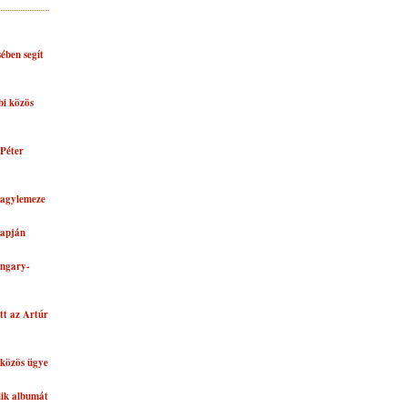
ében segít
bi közös
Péter
nagylemeze
lapján
ungary-
tt az Artúr
közös ügye
dik albumát