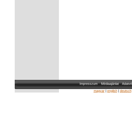
Impresszum
Médiaajánlat
Adatvé
magyar
|
english
|
deutsch