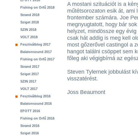
EFOTT 2018
A mostani szituációt is a kén
Fishing on Orfű 2018
műtétsorozaton esik át, ami 
Strand 2018
frontember számára. Joe Pe
Sziget 2018
megnyugtatott, hogy bár sok
SZIN 2018
helyzet, mindössze egy évig n
csak hát addig is meg kell o
VOLT 2018
most gőzerővel castingol a z
Fesztiválblog 2017
hangot találni csöppet sem 
Balatonsound 2017
főleg aki végigbírná az egész 
Fishing on Orfű 2017
Strand 2017
Steven Tylernek jobbulást k
Sziget 2017
visszatérést.
SZIN 2017
VOLT 2017
Joss Beaumont
Fesztiválblog 2016
Balatonsound 2016
EFOTT 2016
Fishing on Orfű 2016
Strand 2016
Sziget 2016