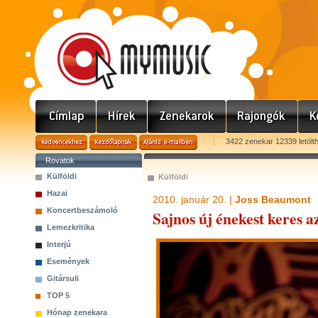
3422 zenekar 12339 letölt
Rovatok
Külföldi
Külföldi
Hazai
2010. január 20. |
Joss Beaumont
Koncertbeszámoló
Sajnos új énekest keres 
Lemezkritika
Interjú
Események
Gitársuli
TOP 5
Hónap zenekara