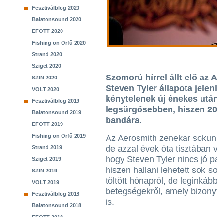
Fesztiválblog 2020
Balatonsound 2020
EFOTT 2020
Fishing on Orfű 2020
Strand 2020
Sziget 2020
Szomorú hírrel állt elő az 
SZIN 2020
Steven Tyler állapota jelen
VOLT 2020
kénytelenek új énekes utá
Fesztiválblog 2019
legsürgősebben, hiszen 20
Balatonsound 2019
bandára.
EFOTT 2019
Fishing on Orfű 2019
Az Aerosmith zenekar sokun
de azzal évek óta tisztában v
Strand 2019
hogy Steven Tyler nincs jó 
Sziget 2019
hiszen hallani lehetett sok-s
SZIN 2019
töltött hónapról, de leginkáb
VOLT 2019
betegségekről, amely bizonyt
Fesztiválblog 2018
is.
Balatonsound 2018