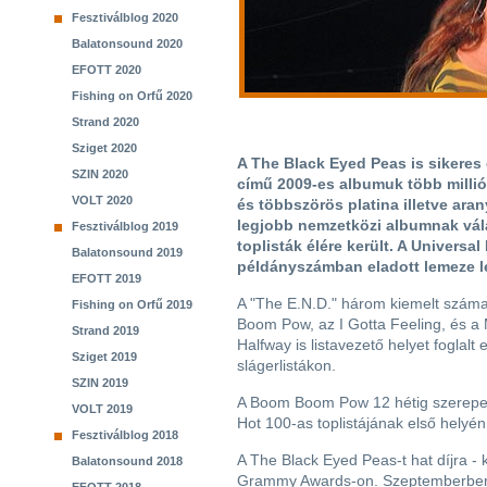
Fesztiválblog 2020
Balatonsound 2020
EFOTT 2020
Fishing on Orfű 2020
Strand 2020
Sziget 2020
A The Black Eyed Peas is sikeres
SZIN 2020
című 2009-es albumuk több millió
VOLT 2020
és többszörös platina illetve aran
legjobb nemzetközi albumnak vál
Fesztiválblog 2019
toplisták élére került. A Univers
Balatonsound 2019
példányszámban eladott lemeze le
EFOTT 2019
A "The E.N.D." három kiemelt szám
Fishing on Orfű 2019
Boom Pow, az I Gotta Feeling, és a
Strand 2019
Halfway is listavezető helyet foglalt e
Sziget 2019
slágerlistákon.
SZIN 2019
A Boom Boom Pow 12 hétig szerepelt
VOLT 2019
Hot 100-as toplistájának első helyén,
Fesztiválblog 2018
A The Black Eyed Peas-t hat díjra - 
Balatonsound 2018
Grammy Awards-on. Szeptemberben in