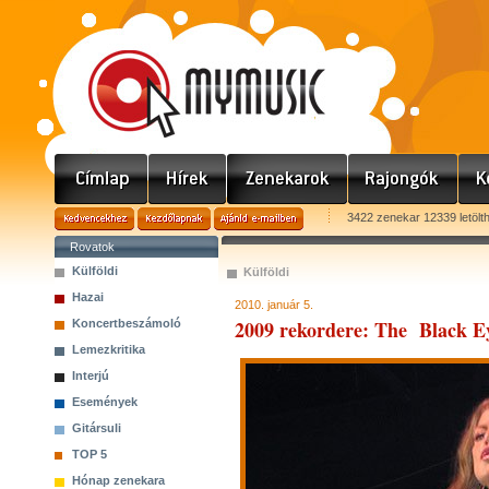
3422 zenekar 12339 letölt
Rovatok
Külföldi
Külföldi
Hazai
2010. január 5.
2009 rekordere: The Black E
Koncertbeszámoló
Lemezkritika
Interjú
Események
Gitársuli
TOP 5
Hónap zenekara