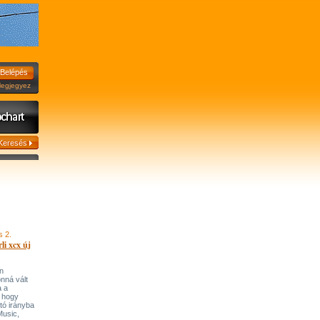
jegyez
s 2.
li xcx új
n
onná vált
a a
, hogy
tó irányba
’Music,