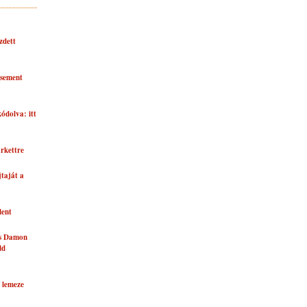
zdett
asement
kódolva: itt
rkettre
taját a
lent
és Damon
ld
 lemeze