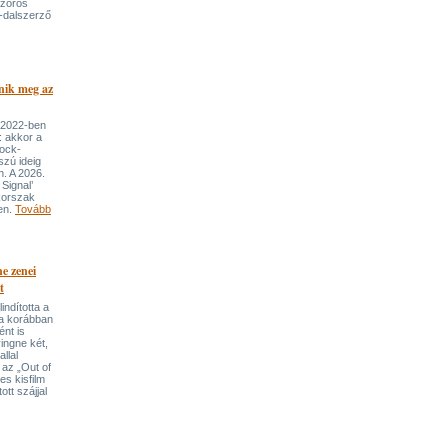
szoros
-dalszerző
nik meg az
 2022-ben
: akkor a
rock-
szú ideig
n. A 2026.
Signal’
korszak
ben.
Tovább
e zenei
t
indította a
t a korábban
nt is
ingne két,
llal
 az „Out of
s kisfilm
ott szájjal