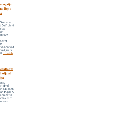
támogatja
na Boy a
os
n-Grammy
i Dai" című
usban
gó-
em egy
nagyot
tas
valaha volt
majd július
tt.
Tovább
l túlfűtött
t adja át
ipa
an is
o’ című
tett albumon
an foglal. A
keresztül
adtak el rá
ekesnő