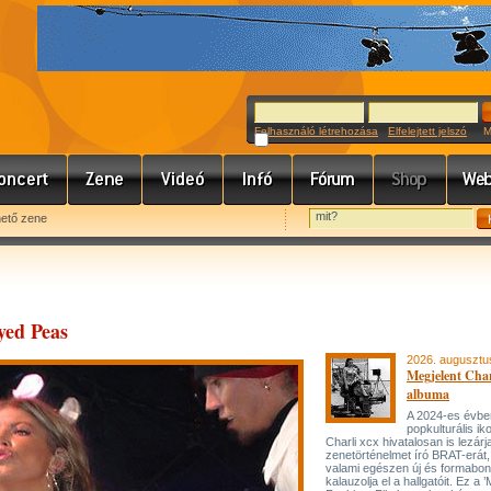
Felhasználó létrehozása
Elfelejtett jelszó
Meg
hető zene
yed Peas
2026. augusztu
Megjelent Char
albuma
A 2024-es évbe
popkulturális ik
Charli xcx hivatalosan is lezárj
zenetörténelmet író BRAT-erát
valami egészen új és formabon
kalauzolja el a hallgatóit. Ez a 