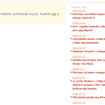
További hírek
2026.05.22.
sználóink szólhatnak hozzá. Kattints
ide
a
Folytatja a korábban megke
zúzását Charli XCX
2026.04.26.
Steve Angello remixelte a B
Jaxx gigaslágerét
2026.04.24.
Asztrofizikai üzenet rockba 
a Muse nagybejelentése
2026.04.23.
Madonna visszatért a táncpa
2026.03.19.
Szabályosan berúgta 2026 aj
Twenty One Pilots
2026.03.17.
Morrissey új lemeze is megje
2026.03.15.
Az Arctic Monkeys, a Pulp 
Albarn is szerepel a War Chi
jótékonysági lemezén
2026.03.12.
Márciusban jelenik meg Flea
2026.02.19.