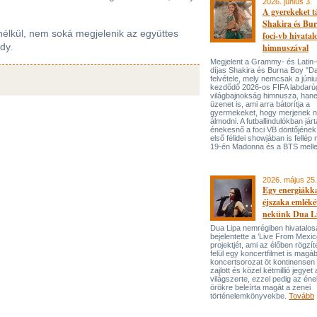
2026. június 3.
A gyerekeket 
Shakira és Bur
lkül, nem soká megjelenik az együttes
foci-vb hivatal
dy.
himnuszával
Megjelent a Grammy- és Lati
díjas Shakira és Burna Boy "Da
felvétele, mely nemcsak a júni
kezdődő 2026-os FIFA labdarú
világbajnokság himnusza, han
üzenet is, ami arra bátorítja a
gyermekeket, hogy merjenek 
álmodni. A futballindulókban jár
énekesnő a foci VB döntőjének 
első félidei showjában is fellép 
19-én Madonna és a BTS melle
2026. május 25.
Egy energiákka
éjszaka emléké
nekünk Dua L
Dua Lipa nemrégiben hivatalos
bejelentette a ’Live From Mexic
projektjét, ami az élőben rögzí
felül egy koncertfilmet is magáb
koncertsorozat öt kontinensen 
zajlott és közel kétmillió jegyet 
világszerte, ezzel pedig az én
örökre beleírta magát a zenei
történelemkönyvekbe.
Tovább