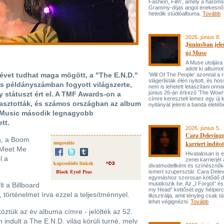
Fashion, Film’, amely a három
Grammy-díjas angol énekesnő
hetedik stúdióalbuma.
Tovább
2026. június 8.
Júniusban jele
új Muse
A Muse utoljára
adott ki albumot
 évet tudhat maga mögött, a "The E.N.D."
’Will Of The People’ azonnal a 
slágerlisták élén nyitott, és hos
s példányszámban fogyott világszerte,
nem is lehetett letaszítani onna
június 26-án érkező ’The Wow! 
y státuszt ért el. A TMF Awards-on a
címre keresztelt lemez egy új 
asztották, és számos országban az album
nyitányát jelenti a banda életé
al Music második legnagyobb
tt.
2026. június 5.
Cara Delevingn
a, a Boom
megosztás
karriert indítot
 Meet Me
Hivatalosan is el
l a
zenei karrierjé
kapcsolódó linkek
divatmodellként és színésznőké
Black Eyed Peas
ismert szupersztár. Cara Delev
egymáshoz szorosan kötődő da
mutatkozik be. Az „I Forgot” és
 a Billboard
my Head” kettősét egy hétperce
 történelmet írva ezzel a teljesítménnyel.
illusztrálja, amit tényleg csak tát
lehet végignézni.
Tovább
köztük az év albuma címre - jelölték az 52.
dult a The E.N.D. világ körüli turné, mely