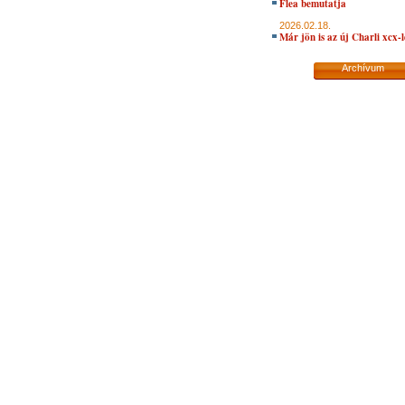
Flea bemutatja
2026.02.18.
Már jön is az új Charli xcx-
Archívum