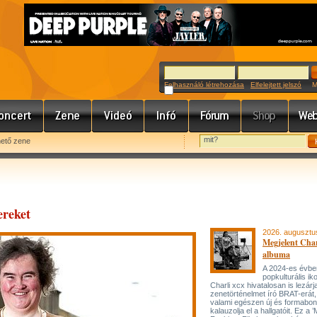
Felhasználó létrehozása
Elfelejtett jelszó
Meg
hető zene
ereket
2026. augusztu
Megjelent Char
albuma
A 2024-es évbe
popkulturális ik
Charli xcx hivatalosan is lezárj
zenetörténelmet író BRAT-erát
valami egészen új és formabon
kalauzolja el a hallgatóit. Ez a 