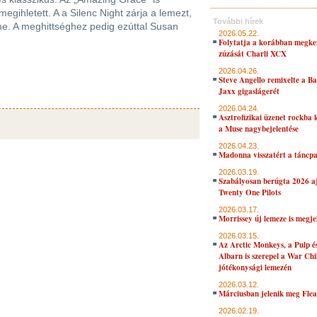
gihletett. A a Silenc Night zárja a lemezt,
További hírek
me. A meghittséghez pedig ezúttal Susan
2026.05.22.
Folytatja a korábban megke
zúzását Charli XCX
2026.04.26.
Steve Angello remixelte a B
Jaxx gigaslágerét
2026.04.24.
Asztrofizikai üzenet rockba 
a Muse nagybejelentése
2026.04.23.
Madonna visszatért a táncpa
2026.03.19.
Szabályosan berúgta 2026 aj
Twenty One Pilots
2026.03.17.
Morrissey új lemeze is megje
2026.03.15.
Az Arctic Monkeys, a Pulp 
Albarn is szerepel a War Chi
jótékonysági lemezén
2026.03.12.
Márciusban jelenik meg Flea
2026.02.19.