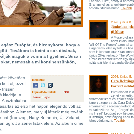
Fashion, Film’, amely a három
Grammy-díjas angol énekesnő
hetedik stúdióalbuma.
Tovább
2026. június 8.
Júniusban jele
új Muse
A Muse utoljára
adott ki albumot
 egész Európát, és bizonyította, hogy a
’Will Of The People’ azonnal a 
slágerlisták élén nyitott, és hos
tt. Továbbra is beint a sok dívának,
nem is lehetett letaszítani onna
június 26-án érkező ’The Wow! 
bálják magukra vonni a figyelmet. Susan
címre keresztelt lemez egy új 
rdokat, nemcsak a mi kontinensünkön,
nyitányát jelenti a banda életé
2026. június 5.
nést követően
megosztás
Cara Delevingn
kelt el, ezzel
karriert indítot
 frissen
kapcsolódó linkek
Hivatalosan is el
A kiadója, a
zenei karrierjé
Susan Boyle
divatmodellként és színésznőké
r Ausztráliában
ismert szupersztár. Cara Delev
lvásárlás az első hét napon elegendő volt az
egymáshoz szorosan kötődő da
mutatkozik be. Az „I Forgot” és
tásához. A lemez, mely új látszik még további
my Head” kettősét egy hétperce
hat (Írország, Nagy-Britannia, Új- Zéland,
illusztrálja, amit tényleg csak tát
lehet végignézni.
Tovább
n ugrott a zenei listák élére. Az album címe
a.