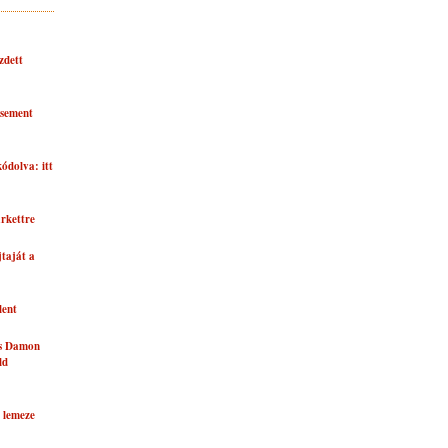
zdett
asement
kódolva: itt
rkettre
taját a
lent
és Damon
ld
 lemeze