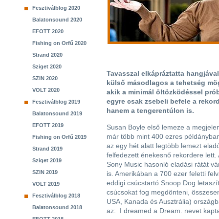
Fesztiválblog 2020
Balatonsound 2020
EFOTT 2020
Fishing on Orfű 2020
Strand 2020
Sziget 2020
Tavasszal elkápráztatta hangjával
SZIN 2020
külső másodlagos a tehetség mögö
VOLT 2020
akik a minimál öltözködéssel pró
egyre csak zsebeli befele a reko
Fesztiválblog 2019
hanem a tengerentúlon is.
Balatonsound 2019
EFOTT 2019
Susan Boyle első lemeze a megjele
már több mint 400 ezres példányban 
Fishing on Orfű 2019
az egy hét alatt legtöbb lemezt eladó
Strand 2019
felfedezett énekesnő rekordere lett. 
Sziget 2019
Sony Music hasonló eladási rátát vá
SZIN 2019
is. Amerikában a 700 ezer feletti fe
eddigi csúcstartó Snoop Dog letaszí
VOLT 2019
csúcsokat fog megdönteni, összesen 
Fesztiválblog 2018
USA, Kanada és Ausztrália) országba
Balatonsound 2018
az: I dreamed a Dream. nevet kapt