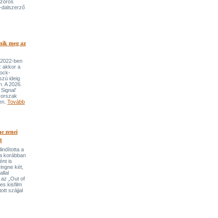
szoros
-dalszerző
nik meg az
 2022-ben
: akkor a
rock-
szú ideig
n. A 2026.
Signal’
korszak
ben.
Tovább
e zenei
t
indította a
t a korábban
nt is
ingne két,
llal
 az „Out of
s kisfilm
ott szájjal