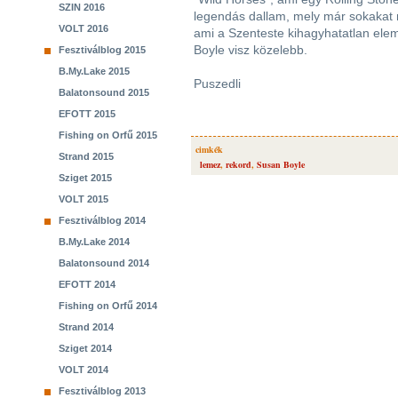
SZIN 2016
legendás dallam, mely már sokakat me
VOLT 2016
ami a Szenteste kihagyhatatlan ele
Boyle visz közelebb.
Fesztiválblog 2015
B.My.Lake 2015
Puszedli
Balatonsound 2015
EFOTT 2015
Fishing on Orfű 2015
cimkék
Strand 2015
lemez
,
rekord
,
Susan Boyle
Sziget 2015
VOLT 2015
Fesztiválblog 2014
B.My.Lake 2014
Balatonsound 2014
EFOTT 2014
Fishing on Orfű 2014
Strand 2014
Sziget 2014
VOLT 2014
Fesztiválblog 2013