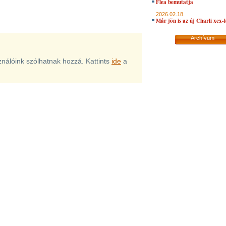
Flea bemutatja
2026.02.18.
Már jön is az új Charli xcx-
Archívum
sználóink szólhatnak hozzá. Kattints
ide
a