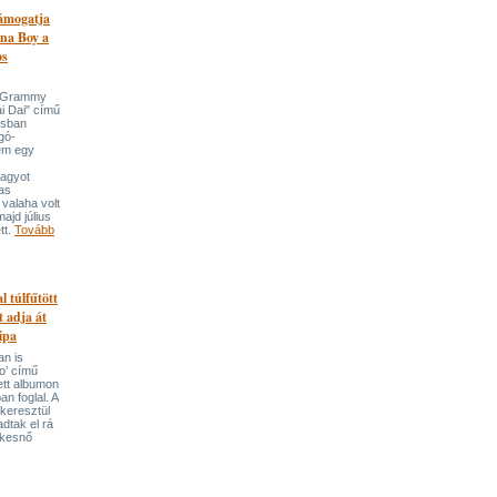
támogatja
na Boy a
os
n-Grammy
i Dai" című
usban
gó-
em egy
nagyot
tas
valaha volt
majd július
tt.
Tovább
l túlfűtött
t adja át
ipa
an is
o’ című
tett albumon
an foglal. A
keresztül
adtak el rá
ekesnő