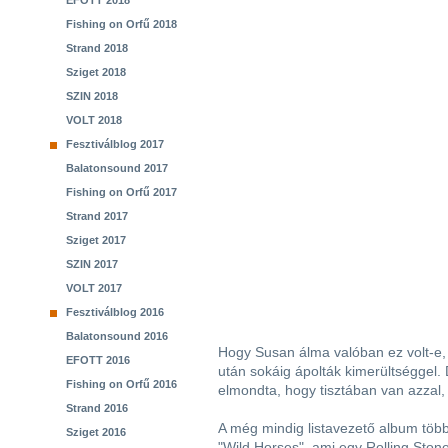
EFOTT 2018
Fishing on Orfű 2018
Strand 2018
Sziget 2018
SZIN 2018
VOLT 2018
Fesztiválblog 2017
Balatonsound 2017
Fishing on Orfű 2017
Strand 2017
Sziget 2017
SZIN 2017
VOLT 2017
Fesztiválblog 2016
Balatonsound 2016
Hogy Susan álma valóban ez volt-e, 
EFOTT 2016
után sokáig ápolták kimerültséggel.
Fishing on Orfű 2016
elmondta, hogy tisztában van azzal,
Strand 2016
A még mindig listavezető album több 
Sziget 2016
"Wild Horses", ami egy Rolling Ston