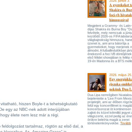
2026. június 3.
A gyerekeket 
Shakira és Bur
foci-vb hivatal
himnuszával
Megjelent a Grammy- és Lati
díjas Shakira és Burna Boy "Da
felvétele, mely nemcsak a júni
kezdődő 2026-os FIFA labdarú
világbajnokság himnusza, han
üzenet is, ami arra bátorítja a
gyermekeket, hogy merjenek 
álmodni. A futballindulókban jár
énekesnő a foci VB döntőjének 
első félidei showjában is fellép 
19-én Madonna és a BTS melle
2026. május 25.
Egy energiákka
éjszaka emléké
nekünk Dua L
Dua Lipa nemrégiben hivatalos
bejelentette a ’Live From Mexic
projektjét, ami az élőben rögzí
vitatható, hiszen Boyle-t a tehetségkutató
felül egy koncertfilmet is magáb
 De egy az NBC-nek adott interjújában
koncertsorozat öt kontinensen 
zajlott és közel kétmillió jegyet 
 hogy élete nem lesz már a régi.
világszerte, ezzel pedig az én
örökre beleírta magát a zenei
történelemkönyvekbe.
Tovább
feldolgozást tartalmaz, rögtön az első dal, a
es klasszikus. Az „Amazing Grace” is