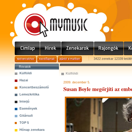
3422 zenekar 12339 letölt
Rovatok
Külföldi
Külföldi
Hazai
2009. december 5.
Susan Boyle megőrjíti az emb
Koncertbeszámoló
Lemezkritika
Interjú
Események
Gitársuli
TOP 5
Hónap zenekara