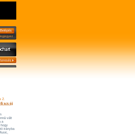
jegyez
s 2.
li xcx új
n
onná vált
a a
, hogy
tó irányba
’Music,