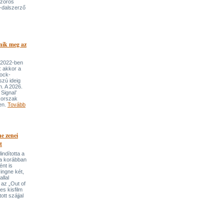
szoros
-dalszerző
nik meg az
 2022-ben
: akkor a
rock-
szú ideig
n. A 2026.
Signal’
korszak
ben.
Tovább
e zenei
t
indította a
t a korábban
nt is
ingne két,
llal
 az „Out of
s kisfilm
ott szájjal