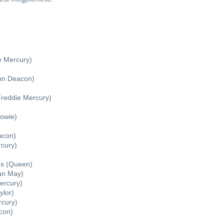
 Mercury)
hn Deacon)
Freddie Mercury)
owie)
acon)
cury)
es (Queen)
ian May)
ercury)
ylor)
cury)
con)