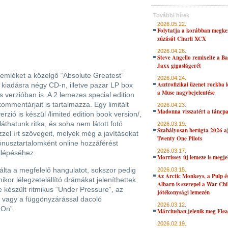
További hírek
2026.05.22.
Folytatja a korábban megke
zúzását Charli XCX
2026.04.26.
Steve Angello remixelte a B
Jaxx gigaslágerét
emléket a közelgő “Absolute Greatest”
2026.04.24.
Asztrofizikai üzenet rockba 
kiadásra négy CD-n, illetve pazar LP box
a Muse nagybejelentése
verzióban is. A 2 lemezes special edition
mmentárjait is tartalmazza. Egy limitált
2026.04.23.
Madonna visszatért a táncpa
zió is készül /limited edition book version/,
áthatunk ritka, és soha nem látott fotó
2026.03.19.
Szabályosan berúgta 2026 aj
ézzel írt szövegeit, melyek még a javításokat
Twenty One Pilots
bónusztartalomként online hozzáférést
2026.03.17.
llépéséhez.
Morrissey új lemeze is megje
ta a megfelelő hangulatot, sokszor pedig
2026.03.15.
Az Arctic Monkeys, a Pulp 
kor lélegzetelállító drámákat jeleníthettek
Albarn is szerepel a War Chi
 készült ritmikus “Under Pressure”, az
jótékonysági lemezén
vagy a függönyzárással dacoló
2026.03.12.
 On”.
Márciusban jelenik meg Flea
2026.02.19.