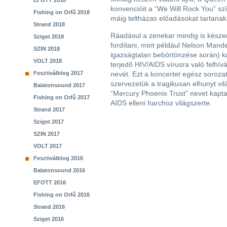
EFOTT 2018
konvencióit a “We Will Rock You” s
Fishing on Orfű 2018
máig teltházas előadásokat tartanak 
Strand 2018
Ráadásul a zenekar mindig is készen
Sziget 2018
fordítani, mint például Nelson Man
SZIN 2018
igazságtalan bebörtönzése során) k
VOLT 2018
terjedő HIV/AIDS vírusra való felhív
Fesztiválblog 2017
nevét. Ezt a koncertet egész sorozat
szervezetük a tragikusan elhunyt vi
Balatonsound 2017
“Mercury Phoenix Trust” nevet kapta, 
Fishing on Orfű 2017
AIDS elleni harchoz világszerte.
Strand 2017
Sziget 2017
SZIN 2017
VOLT 2017
Fesztiválblog 2016
Balatonsound 2016
EFOTT 2016
Fishing on Orfű 2016
Strand 2016
Sziget 2016