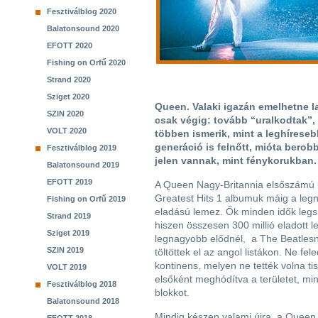
Fesztiválblog 2020
Balatonsound 2020
EFOTT 2020
Fishing on Orfű 2020
Strand 2020
Sziget 2020
Queen. Valaki igazán emelhetne 
SZIN 2020
csak végig: tovább “uralkodtak”,
VOLT 2020
többen ismerik, mint a leghíreseb
generáció is felnőtt, mióta bero
Fesztiválblog 2019
jelen vannak, mint fénykorukban.
Balatonsound 2019
EFOTT 2019
A Queen Nagy-Britannia elsőszámú
Greatest Hits 1 albumuk máig a le
Fishing on Orfű 2019
eladású lemez. Ők minden idők legs
Strand 2019
hiszen összesen 300 millió eladott 
Sziget 2019
legnagyobb elődnél, a The Beatlesné
SZIN 2019
töltöttek el az angol listákon. Ne fe
kontinens, melyen ne tették volna ti
VOLT 2019
elsőként meghódítva a területet, mint
Fesztiválblog 2018
blokkot.
Balatonsound 2018
Mindig készen valami újra, a Queen 