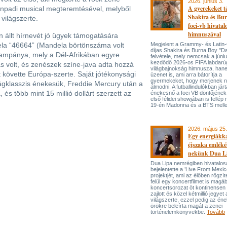
2026. június 3.
A gyerekeket 
zínpadi musical megteremtésével, melyből
Shakira és Bur
világszerte.
foci-vb hivatal
himnuszával
 állt hírnevét jó ügyek támogatására
dela “46664” (Mandela börtönszáma volt
Megjelent a Grammy- és Lati
díjas Shakira és Burna Boy "Da
ampánya, mely a Dél-Afrikában egyre
felvétele, mely nemcsak a júni
kezdődő 2026-os FIFA labdarú
ás volt, és zenészek színe-java adta hozzá
világbajnokság himnusza, han
 követte Európa-szerte. Saját jótékonysági
üzenet is, ami arra bátorítja a
gyermekeket, hogy merjenek 
lágklasszis énekesük, Freddie Mercury után a
álmodni. A futballindulókban jár
és több mint 15 millió dollárt szerzett az
énekesnő a foci VB döntőjének 
első félidei showjában is fellép 
19-én Madonna és a BTS melle
2026. május 25.
Egy energiákka
éjszaka emléké
nekünk Dua L
Dua Lipa nemrégiben hivatalos
bejelentette a ’Live From Mexic
projektjét, ami az élőben rögzí
felül egy koncertfilmet is magáb
koncertsorozat öt kontinensen 
zajlott és közel kétmillió jegyet 
világszerte, ezzel pedig az én
örökre beleírta magát a zenei
történelemkönyvekbe.
Tovább