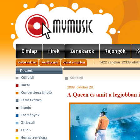
3422 zenekar 12339 letölt
Rovatok
Külföldi
Külföldi
Hazai
2009. október 20.
A Queen és amit a legjobban
Koncertbeszámoló
Lemezkritika
Interjú
Események
Gitársuli
TOP 5
Hónap zenekara