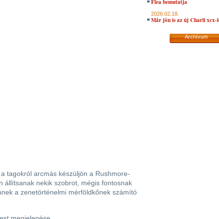
Flea bemutatja
2026.02.18.
Már jön is az új Charli xcx-
Archívum
y a tagokról arcmás készüljön a Rushmore-
n állítsanak nekik szobrot, mégis fontosnak
ennek a zenetörténelmi mérföldkőnek számító
test megjelenése.