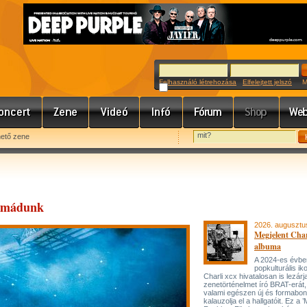
Felhasználó létrehozása
Elfelejtett jelszó
Meg
hető zene
 imádunk
2026. augusztu
Megjelent Char
albuma
A 2024-es évbe
popkulturális ik
Charli xcx hivatalosan is lezárj
zenetörténelmet író BRAT-erát
valami egészen új és formabon
kalauzolja el a hallgatóit. Ez a 