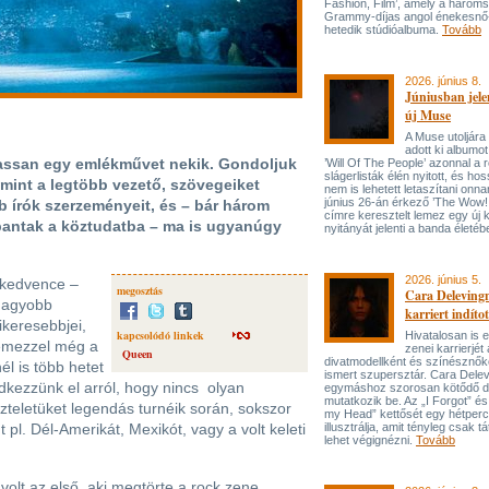
Fashion, Film’, amely a három
Grammy-díjas angol énekesnő
hetedik stúdióalbuma.
Tovább
2026. június 8.
Júniusban jele
új Muse
A Muse utoljára
adott ki albumot
lassan egy emlékművet nekik. Gondoljuk
’Will Of The People’ azonnal a 
slágerlisták élén nyitott, és hos
 mint a legtöbb vezető, szövegeiket
nem is lehetett letaszítani onna
június 26-án érkező ’The Wow! 
b írók szerzeményeit, és – bár három
címre keresztelt lemez egy új 
bbantak a köztudatba – ma is ugyanúgy
nyitányát jelenti a banda életé
2026. június 5.
 kedvence –
megosztás
Cara Delevingn
gnagyobb
karriert indítot
ikeresebbjei,
kapcsolódó linkek
Hivatalosan is el
lemezzel még a
zenei karrierjé
Queen
divatmodellként és színésznőké
l is több hetet
ismert szupersztár. Cara Delev
ledkezzünk el arról, hogy nincs olyan
egymáshoz szorosan kötődő da
mutatkozik be. Az „I Forgot” és
szteletüket legendás turnéik során, sokszor
my Head” kettősét egy hétperce
 pl. Dél-Amerikát, Mexikót, vagy a volt keleti
illusztrálja, amit tényleg csak tát
lehet végignézni.
Tovább
volt az első, aki megtörte a rock zene