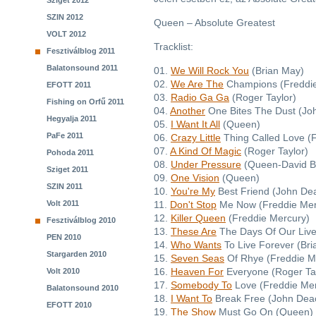
Sziget 2012
SZIN 2012
Queen – Absolute Greatest
VOLT 2012
Tracklist:
Fesztiválblog 2011
Balatonsound 2011
01.
We Will Rock You
(Brian May)
02.
We Are The
Champions (Freddie
EFOTT 2011
03.
Radio Ga Ga
(Roger Taylor)
Fishing on Orfű 2011
04.
Another
One Bites The Dust (Jo
Hegyalja 2011
05.
I Want It All
(Queen)
PaFe 2011
06.
Crazy Little
Thing Called Love (
07.
A Kind Of Magic
(Roger Taylor)
Pohoda 2011
08.
Under Pressure
(Queen-David B
Sziget 2011
09.
One Vision
(Queen)
SZIN 2011
10.
You're My
Best Friend (John De
Volt 2011
11.
Don't Stop
Me Now (Freddie Mer
12.
Killer Queen
(Freddie Mercury)
Fesztiválblog 2010
13.
These Are
The Days Of Our Liv
PEN 2010
14.
Who Wants
To Live Forever (Br
Stargarden 2010
15.
Seven Seas
Of Rhye (Freddie M
16.
Heaven For
Everyone (Roger Ta
Volt 2010
17.
Somebody To
Love (Freddie Mer
Balatonsound 2010
18.
I Want To
Break Free (John Dea
EFOTT 2010
19.
The Show
Must Go On (Queen)