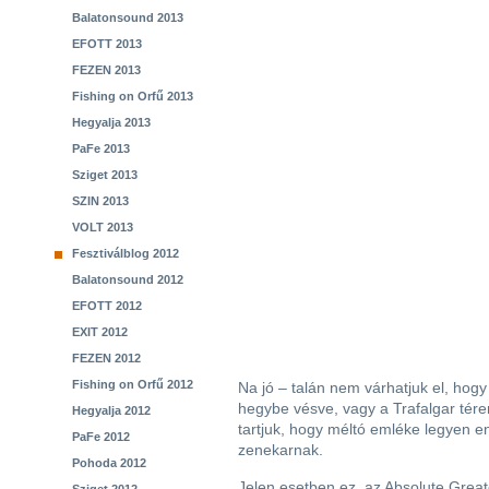
Balatonsound 2013
EFOTT 2013
FEZEN 2013
Fishing on Orfű 2013
Hegyalja 2013
PaFe 2013
Sziget 2013
SZIN 2013
VOLT 2013
Fesztiválblog 2012
Balatonsound 2012
EFOTT 2012
EXIT 2012
FEZEN 2012
Fishing on Orfű 2012
Na jó – talán nem várhatjuk el, hog
hegybe vésve, vagy a Trafalgar tére
Hegyalja 2012
tartjuk, hogy méltó emléke legyen 
PaFe 2012
zenekarnak.
Pohoda 2012
Jelen esetben ez, az Absolute Grea