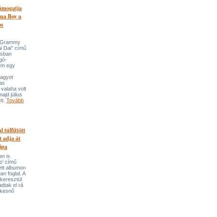
támogatja
na Boy a
os
n-Grammy
i Dai" című
usban
gó-
em egy
nagyot
tas
valaha volt
majd július
tt.
Tovább
l túlfűtött
t adja át
ipa
an is
o’ című
tett albumon
an foglal. A
keresztül
adtak el rá
ekesnő