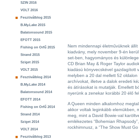
SZIN 2016
VOLT 2016
Fesztiválblog 2015
B.My.Lake 2015
Balatonsound 2015
EFOTT 2015
Nem mindennapi életművüknek állít 
Fishing on Orfű 2015
kiadvány, mely november 9-én kerül 
Strand 2015
set-ben, hagyományos és különleges 
Sziget 2015
CD Brian May & Roger Taylor audioko
kiadású könyvecskével gazdagított ver
VOLT 2015
melyben a 20 dal mellett 52 oldalon l
Fesztiválblog 2014
archívokat, illetve a dalok eredeti k
B.My.Lake 2014
és átírásokat is mutatják. Emellett 
Balatonsound 2014
nyerünk a zenekar korábbi 20 élő fe
EFOTT 2014
A Queen minden alkalomhoz megtalál
Fishing on Orfű 2014
akkor voltak leginkább elemükben, mi
Strand 2014
meg, mint a David Bowie-val karöltve
emlékezetes “Bohemian Rhapsody”, 
Sziget 2014
rockhimnusz, a “The Show Must Go
VOLT 2014
Fesztiválblog 2013