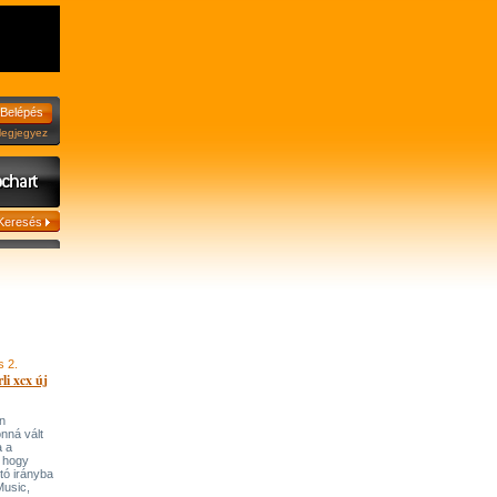
jegyez
s 2.
li xcx új
n
onná vált
a a
, hogy
tó irányba
’Music,