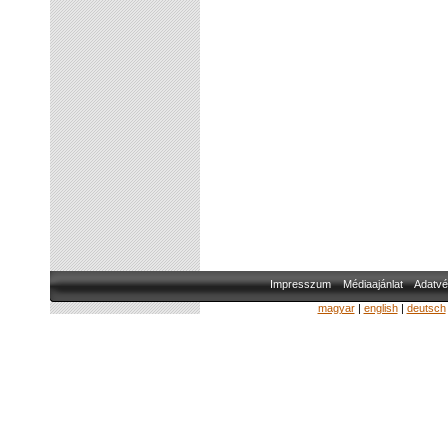
Impresszum
Médiaajánlat
Adatvé
magyar
|
english
|
deutsch