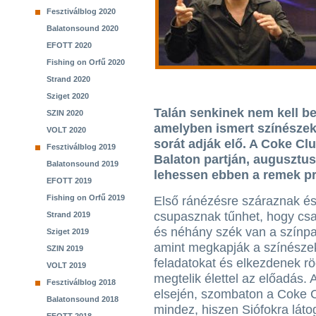
Fesztiválblog 2020
Balatonsound 2020
EFOTT 2020
Fishing on Orfű 2020
Strand 2020
Sziget 2020
Talán senkinek nem kell b
SZIN 2020
amelyben ismert színészek
VOLT 2020
sorát adják elő. A Coke Cl
Fesztiválblog 2019
Balaton partján, augusztus
Balatonsound 2019
lehessen ebben a remek p
EFOTT 2019
Fishing on Orfű 2019
Első ránézésre száraznak é
csupasznak tűnhet, hogy cs
Strand 2019
és néhány szék van a színp
Sziget 2019
amint megkapják a színésze
SZIN 2019
feladatokat és elkezdenek rö
VOLT 2019
megtelik élettel az előadás.
Fesztiválblog 2018
elsején, szombaton a Coke C
Balatonsound 2018
mindez, hiszen Siófokra láto