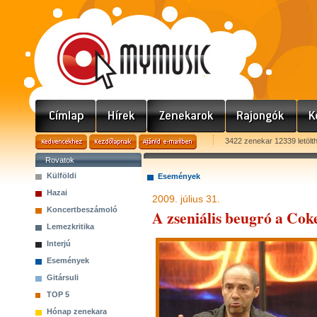
3422 zenekar 12339 letölt
Rovatok
Külföldi
Események
Hazai
2009. július 31.
Koncertbeszámoló
A zseniális beugró a Co
Lemezkritika
Interjú
Események
Gitársuli
TOP 5
Hónap zenekara