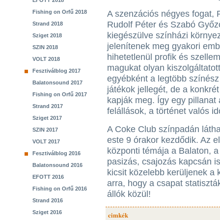
EFOTT 2018
Fishing on Orfű 2018
A szenzációs négyes fogat, P
Rudolf Péter és Szabó Győz
Strand 2018
kiegészülve színházi környez
Sziget 2018
jelenítenek meg gyakori embe
SZIN 2018
hihetetlenül profik és szelle
VOLT 2018
magukat olyan kiszolgáltatot
Fesztiválblog 2017
egyébként a legtöbb színész 
Balatonsound 2017
játékok jellegét, de a konkré
Fishing on Orfű 2017
kapják meg. Így egy pillanat
Strand 2017
felállások, a történet valós 
Sziget 2017
A Coke Club színpadán látha
SZIN 2017
este 9 órakor kezdődik. Az e
VOLT 2017
központi témája a Balaton, a
Fesztiválblog 2016
pasizás, csajozás kapcsán is
Balatonsound 2016
kicsit közelebb kerüljenek a
EFOTT 2016
arra, hogy a csapat statisztá
Fishing on Orfű 2016
állók közül!
Strand 2016
Sziget 2016
cimkék