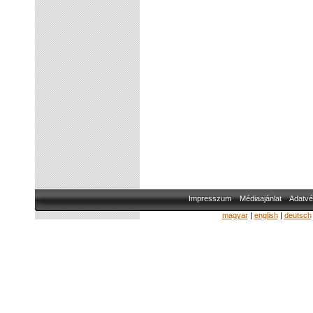
Impresszum
Médiaajánlat
Adatvé
magyar
|
english
|
deutsch