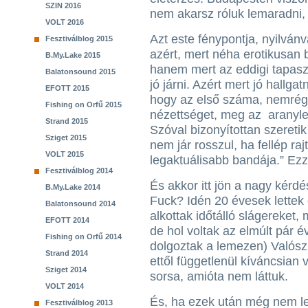
SZIN 2016
nem akarsz róluk lemaradni, 
VOLT 2016
Azt este fénypontja, nyilván
Fesztiválblog 2015
azért, mert néha erotikusan
B.My.Lake 2015
hanem mert az eddigi tapaszt
Balatonsound 2015
jó járni. Azért mert jó hallga
EFOTT 2015
hogy az első száma, nemrég 
Fishing on Orfű 2015
nézettséget, meg az aranyle
Strand 2015
Szóval bizonyítottan szereti
Sziget 2015
nem jár rosszul, ha fellép ra
VOLT 2015
legaktuálisabb bandája.” Ezz
Fesztiválblog 2014
És akkor itt jön a nagy kérdés
B.My.Lake 2014
Fuck? Idén 20 évesek lettek 
Balatonsound 2014
alkottak időtálló slágereket,
EFOTT 2014
de hol voltak az elmúlt pár é
Fishing on Orfű 2014
dolgoztak a lemezen) Valósz
Strand 2014
ettől függetlenül kíváncsian 
Sziget 2014
sorsa, amióta nem láttuk.
VOLT 2014
És, ha ezek után még nem le
Fesztiválblog 2013