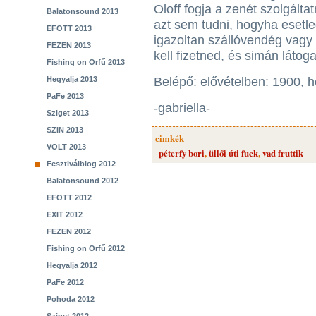
Oloff fogja a zenét szolgáltat
Balatonsound 2013
azt sem tudni, hogyha esetleg
EFOTT 2013
igazoltan szállóvendég vagy
FEZEN 2013
kell fizetned, és simán látoga
Fishing on Orfű 2013
Hegyalja 2013
Belépő: elővételben: 1900, 
PaFe 2013
-gabriella-
Sziget 2013
SZIN 2013
cimkék
VOLT 2013
péterfy bori
,
üllői úti fuck
,
vad fruttik
Fesztiválblog 2012
Balatonsound 2012
EFOTT 2012
EXIT 2012
FEZEN 2012
Fishing on Orfű 2012
Hegyalja 2012
PaFe 2012
Pohoda 2012