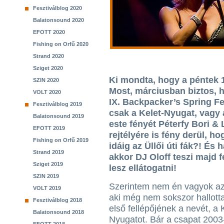
Fesztiválblog 2020
Balatonsound 2020
EFOTT 2020
Fishing on Orfű 2020
Strand 2020
Sziget 2020
Ki mondta, hogy a péntek 
SZIN 2020
Most, márciusban biztos, h
VOLT 2020
IX. Backpacker’s Spring Fe
Fesztiválblog 2019
csak a Kelet-Nyugat, vagy a
Balatonsound 2019
este fényét Péterfy Bori &
EFOTT 2019
rejtélyére is fény derül, h
Fishing on Orfű 2019
idáig az Üllői úti fák?! És
Strand 2019
akkor DJ Oloff teszi majd f
Sziget 2019
lesz ellátogatni!
SZIN 2019
Szerintem nem én vagyok az
VOLT 2019
aki még nem sokszor hallott
Fesztiválblog 2018
első fellépőjének a nevét, a 
Balatonsound 2018
Nyugatot. Bár a csapat 2003-