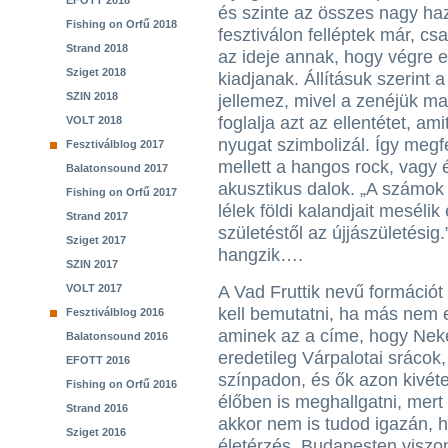
EFOTT 2018
és szinte az összes nagy ha
Fishing on Orfű 2018
fesztiválon felléptek már, csak
Strand 2018
az ideje annak, hogy végre e
Sziget 2018
kiadjanak. Állításuk szerint 
SZIN 2018
jellemez, mivel a zenéjük m
foglalja azt az ellentétet, amit
VOLT 2018
nyugat szimbolizál. Így meg
Fesztiválblog 2017
mellett a hangos rock, vagy
Balatonsound 2017
akusztikus dalok. „A számok 
Fishing on Orfű 2017
lélek földi kalandjait mesélik 
Strand 2017
születéstől az újjászületési
Sziget 2017
hangzik….
SZIN 2017
VOLT 2017
A Vad Fruttik nevű formáció
kell bemutatni, ha más nem 
Fesztiválblog 2016
aminek az a címe, hogy Nek
Balatonsound 2016
eredetileg Várpalotai sráco
EFOTT 2016
színpadon, és ők azon kivéte
Fishing on Orfű 2016
élőben is meghallgatni, mert
Strand 2016
akkor nem is tudod igazán, h
Sziget 2016
életérzés. Budapesten viszony