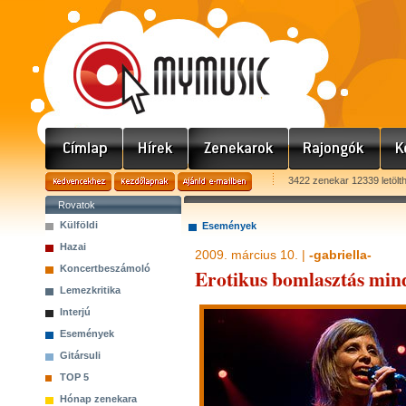
3422 zenekar 12339 letölt
Rovatok
Külföldi
Események
Hazai
2009. március 10. |
-gabriella-
Koncertbeszámoló
Erotikus bomlasztás min
Lemezkritika
Interjú
Események
Gitársuli
TOP 5
Hónap zenekara