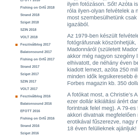
EFOTT 2018
ilyen fotózáson. Sőt! Azóta i
Fishing on Orfű 2018
róla ilyen-olyan felvételek a 
Strand 2018
most szembesülhetünk csak 
Sziget 2018
igazából.
SZIN 2018
Az 1979-ben készült felvétel
VOLT 2018
fotógráfusnak köszönhetjük,
Fesztiválblog 2017
Madonnáról (született Madon
Balatonsound 2017
akkor még nagyon szegény lá
Fishing on Orfű 2017
elhivatott, de néhány éven 
Strand 2017
kiadott lemezt, azóta 250 mil
Sziget 2017
minden idők legsikeresebb 
SZIN 2017
Forbes magazin kb. 350 doll
VOLT 2017
A fotókat most, a Christie’s
Fesztiválblog 2016
ezer dollár kikiáltási árért da
Balatonsound 2016
forintnak felel meg). A 79-e
EFOTT 2016
akkori divatnak megfelelően
Fishing on Orfű 2016
erotikával fűszerezve, nagy 
Strand 2016
18 éven felülieknek ajánljuk!
Sziget 2016