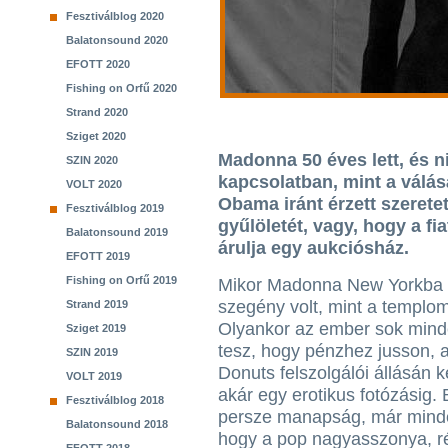
Fesztiválblog 2020
Balatonsound 2020
EFOTT 2020
Fishing on Orfű 2020
Strand 2020
Sziget 2020
Madonna 50 éves lett, és ni
SZIN 2020
kapcsolatban, mint a válásá
VOLT 2020
Obama iránt érzett szereteté
Fesztiválblog 2019
gyűlöletét, vagy, hogy a fia
Balatonsound 2019
árulja egy aukciósház.
EFOTT 2019
Fishing on Orfű 2019
Mikor Madonna New Yorkba k
szegény volt, mint a templo
Strand 2019
Olyankor az ember sok min
Sziget 2019
tesz, hogy pénzhez jusson, 
SZIN 2019
Donuts felszolgálói állásán k
VOLT 2019
akár egy erotikus fotózásig.
Fesztiválblog 2018
persze manapság, már minde
Balatonsound 2018
hogy a pop nagyasszonya, ré