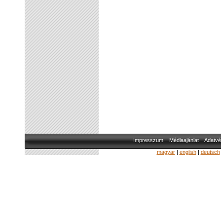
Impresszum
Médiaajánlat
Adatvé
magyar
|
english
|
deutsch