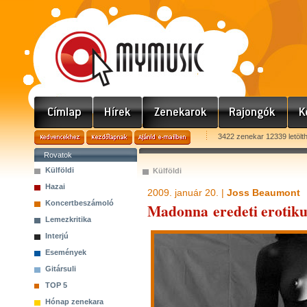
3422 zenekar 12339 letölt
Rovatok
Külföldi
Külföldi
Hazai
2009. január 20. |
Joss Beaumont
Koncertbeszámoló
Madonna eredeti erotikus
Lemezkritika
Interjú
Események
Gitársuli
TOP 5
Hónap zenekara