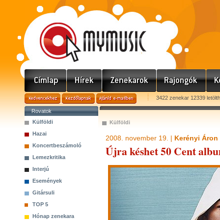
3422 zenekar 12339 letölt
Rovatok
Külföldi
Külföldi
Hazai
2008. november 19. |
Kerényi Áron
Koncertbeszámoló
Újra késhet 50 Cent alb
Lemezkritika
Interjú
Események
Gitársuli
TOP 5
Hónap zenekara