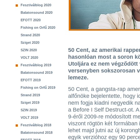
Fesztiválblog 2020
Balatonsound 2020
EFOTT 2020
Fishing on Orfű 2020
Strand 2020
Sziget 2020
50 Cent, az amerikai rapp
SZIN 2020
hasonlóan most a soron köv
VOLT 2020
Utoljára ez nem végződött v
Fesztiválblog 2019
versenyben sokszorosan v
Balatonsound 2019
lemeze.
EFOTT 2019
Fishing on Orfű 2019
50 Cent, a gangsta-rap amer
alfőnöke bejelentette, hogy 
Strand 2019
nem fogja kiadni negyedik n
Sziget 2019
a Before I Self Destruct-ot.
SZIN 2019
9-éről 2009-re módosított m
VOLT 2019
viszont rögtön két formában 
Fesztiválblog 2018
lehet majd jutni az új korong
Balatonsound 2018
egyik verzióhoz egy 90 perces