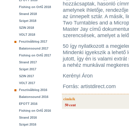
EFOTT 2018
hozzácsaptak, hasonló címm
Fishing on Orfű 2018
amelynek ihletője, rendezőj
Strand 2018
az ünnepelt sztár. A másik, 
Sziget 2018
Two Turntables and a Microp
SZIN 2018
Master Jay című dokumentu
szerencsések, amelyet a lelő
VOLT 2018
Fesztiválblog 2017
50 így nyilatkozott a megjele
Balatonsound 2017
Mindenki igyekszik a lehető 
Fishing on Orfű 2017
jutott, így én is valami extr
Strand 2017
a nehéz munkával megkeresett
Sziget 2017
Kerényi Áron
SZIN 2017
VOLT 2017
Forrás: artistdirect.com
Fesztiválblog 2016
Balatonsound 2016
cimkék
EFOTT 2016
50 cent
Fishing on Orfű 2016
Strand 2016
Sziget 2016