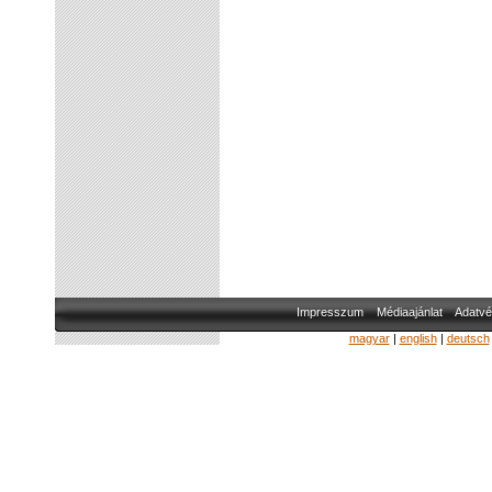
Impresszum
Médiaajánlat
Adatvé
magyar
|
english
|
deutsch