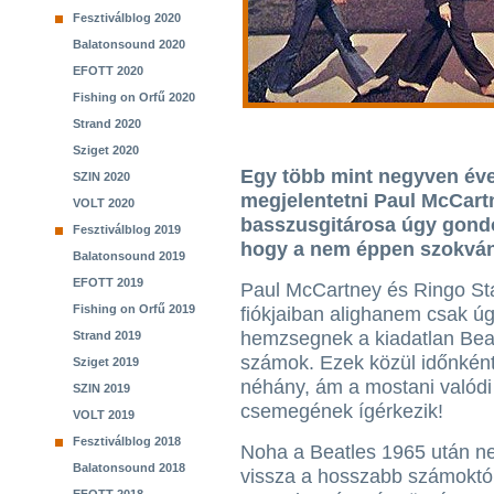
Fesztiválblog 2020
Balatonsound 2020
EFOTT 2020
Fishing on Orfű 2020
Strand 2020
Sziget 2020
Egy több mint negyven éve 
SZIN 2020
megjelentetni Paul McCart
VOLT 2020
basszusgitárosa úgy gondol
Fesztiválblog 2019
hogy a nem éppen szokvány
Balatonsound 2019
EFOTT 2019
Paul McCartney és Ringo St
Fishing on Orfű 2019
fiókjaiban alighanem csak ú
hemzsegnek a kiadatlan Bea
Strand 2019
számok. Ezek közül időnként
Sziget 2019
néhány, ám a mostani valódi
SZIN 2019
csemegének ígérkezik!
VOLT 2019
Fesztiválblog 2018
Noha a Beatles 1965 után ne
Balatonsound 2018
vissza a hosszabb számoktó