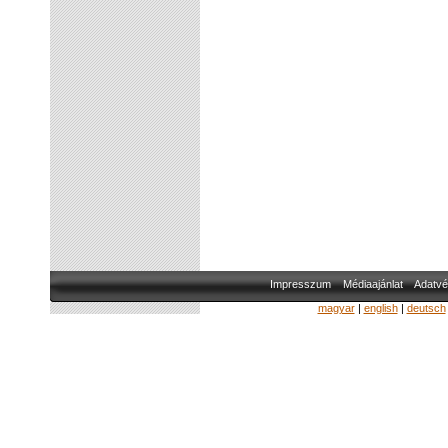
Impresszum
Médiaajánlat
Adatvé
magyar
|
english
|
deutsch