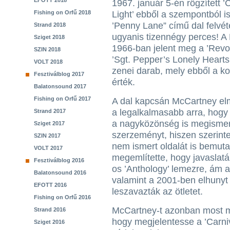
EFOTT 2018
1967. január 5-én rögzített ’
Fishing on Orfű 2018
Light’ ebből a szempontból i
’Penny Lane” című dal felvét
Strand 2018
ugyanis tizennégy perces! A 
Sziget 2018
1966-ban jelent meg a ’Revo
SZIN 2018
’Sgt. Pepper’s Lonely Hearts
VOLT 2018
zenei darab, mely ebből a k
Fesztiválblog 2017
érték.
Balatonsound 2017
Fishing on Orfű 2017
A dal kapcsán McCartney elm
a legalkalmasabb arra, hogy 
Strand 2017
a nagyközönség is megismerj
Sziget 2017
szerzeményt, hiszen szerinte 
SZIN 2017
nem ismert oldalát is bemuta
VOLT 2017
megemlítette, hogy javaslatá
Fesztiválblog 2016
os ’Anthology’ lemezre, ám a
Balatonsound 2016
valamint a 2001-ben elhunyt 
EFOTT 2016
leszavazták az ötletet.
Fishing on Orfű 2016
McCartney-t azonban most m
Strand 2016
hogy megjelentesse a ’Carniv
Sziget 2016