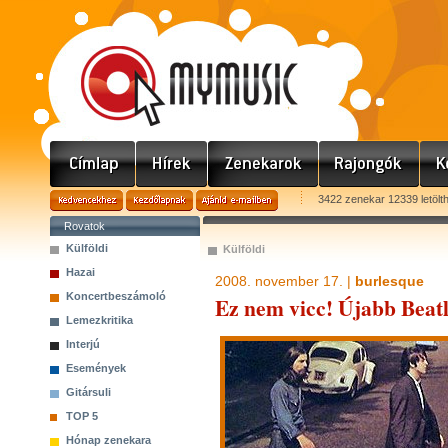
3422 zenekar 12339 letölt
Rovatok
Külföldi
Külföldi
Hazai
2008. november 17. |
burlesque
Koncertbeszámoló
Ez nem vicc! Újabb Beatl
Lemezkritika
Interjú
Események
Gitársuli
TOP 5
Hónap zenekara