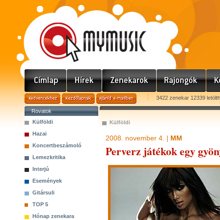
3422 zenekar 12339 letölt
Rovatok
Külföldi
Külföldi
Hazai
2008. november 4. |
MM
Koncertbeszámoló
Perverz játékok egy gyön
Lemezkritika
Interjú
Események
Gitársuli
TOP 5
Hónap zenekara