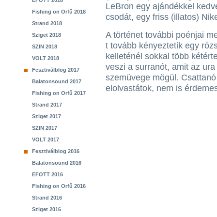
EFOTT 2018
LeBron egy ajándékkel kedve
Fishing on Orfű 2018
csodát, egy friss (illatos) Nik
Strand 2018
A történet további poénjai m
Sziget 2018
t tovább kényeztetik egy róz
SZIN 2018
kelleténél sokkal több kétért
VOLT 2018
veszi a surranót, amit az ur
Fesztiválblog 2017
szemüvege mögül. Csattanó n
Balatonsound 2017
elolvastátok, nem is érdeme
Fishing on Orfű 2017
Strand 2017
Sziget 2017
SZIN 2017
VOLT 2017
Fesztiválblog 2016
Balatonsound 2016
EFOTT 2016
Fishing on Orfű 2016
Strand 2016
Sziget 2016