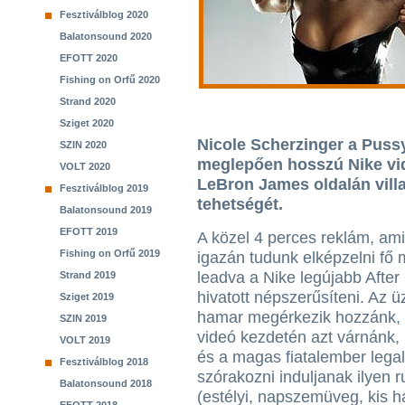
Fesztiválblog 2020
Balatonsound 2020
EFOTT 2020
Fishing on Orfű 2020
Strand 2020
Sziget 2020
Nicole Scherzinger a Pussy
SZIN 2020
meglepően hosszú Nike vi
VOLT 2020
LeBron James oldalán vill
Fesztiválblog 2019
tehetségét.
Balatonsound 2019
EFOTT 2019
A közel 4 perces reklám, am
Fishing on Orfű 2019
igazán tudunk elképzelni fő
leadva a Nike legújabb After 
Strand 2019
hivatott népszerűsíteni. Az ü
Sziget 2019
hamar megérkezik hozzánk, 
SZIN 2019
videó kezdetén azt várnánk,
VOLT 2019
és a magas fiatalember lega
Fesztiválblog 2018
szórakozni induljanak ilyen 
Balatonsound 2018
(estélyi, napszemüveg, kis h