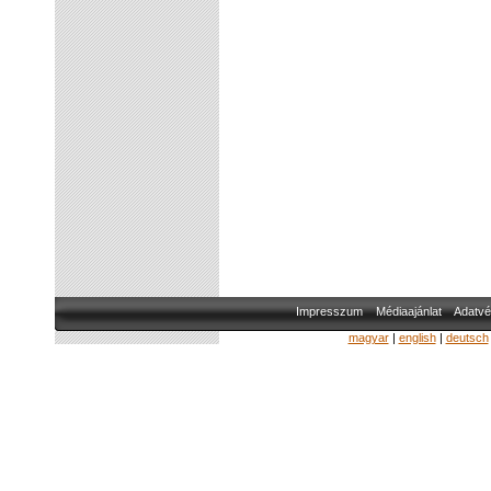
Impresszum
Médiaajánlat
Adatvé
magyar
|
english
|
deutsch