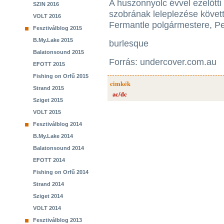
A huszonnyolc évvel ezelőtti 
SZIN 2016
szobrának leleplezése követ
VOLT 2016
Fermantle polgármestere, Pete
Fesztiválblog 2015
B.My.Lake 2015
burlesque
Balatonsound 2015
Forrás: undercover.com.au
EFOTT 2015
Fishing on Orfű 2015
cimkék
Strand 2015
ac/dc
Sziget 2015
VOLT 2015
Fesztiválblog 2014
B.My.Lake 2014
Balatonsound 2014
EFOTT 2014
Fishing on Orfű 2014
Strand 2014
Sziget 2014
VOLT 2014
Fesztiválblog 2013