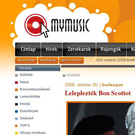
3422 zenekar 12339 letölt
Rovatok
Külföldi
Külföldi
Hazai
2008. október 30. |
burlesque
Koncertbeszámoló
Leleplezték Bon Scottot
Lemezkritika
Interjú
Események
Gitársuli
TOP 5
Hónap zenekara