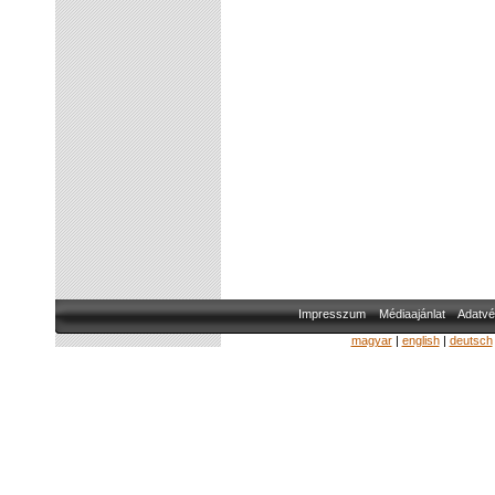
Impresszum
Médiaajánlat
Adatvé
magyar
|
english
|
deutsch