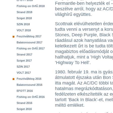
EFOTT 2018
Fermantle-ben helyezték el 
Fishing on Orfű 2018
beszélve arról, hogy az AC/DC
Strand 2018
világhírű együttes.
Sziget 2018
Scottnak elévülhetetlen érde
SZIN 2018
tudta venni a versenyt a kor
VOLT 2018
Stones, Deep Purple, Black S
Fesztiválblog 2017
ráadásul azok hanyatlása va
Balatonsound 2017
keletkezett űrt is be tudta t
Fishing on Orfű 2017
magabiztos előadásmódját o
Strand 2017
hallhatjuk, mint a ’High Volt
Sziget 2017
’Highway To Hell’.
SZIN 2017
1980. február 19. ma is gyá
VOLT 2017
átmulatott éjszaka után Bon 
Fesztiválblog 2016
itta magát. Az AC/DC többi t
Balatonsound 2016
hatalmas megrázkódtatáson,
EFOTT 2016
fedélzeten elkészítették az
Fishing on Orfű 2016
tartott ’Back In Black’-et, mel
Strand 2016
méltó emléket.
Sziget 2016