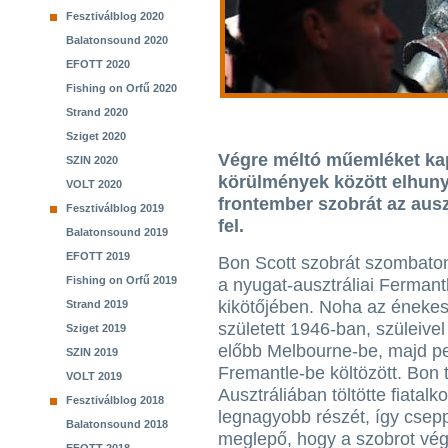
Fesztiválblog 2020
Balatonsound 2020
EFOTT 2020
Fishing on Orfű 2020
Strand 2020
Sziget 2020
Végre méltó műemléket kap
SZIN 2020
körülmények között elhuny
VOLT 2020
frontember szobrát az auszt
Fesztiválblog 2019
fel.
Balatonsound 2019
EFOTT 2019
Bon Scott szobrát szombaton
Fishing on Orfű 2019
a nyugat-ausztráliai Fermant
kikötőjében. Noha az éneke
Strand 2019
született 1946-ban, szüleivel
Sziget 2019
előbb Melbourne-be, majd p
SZIN 2019
Fremantle-be költözött. Bon 
VOLT 2019
Ausztráliában töltötte fiatalk
Fesztiválblog 2018
legnagyobb részét, így csep
Balatonsound 2018
meglepő, hogy a szobrot vég