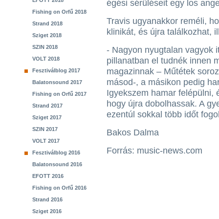
EFOTT 2018
égési sérüléseit egy los angel
Fishing on Orfű 2018
Travis ugyanakkor reméli, h
Strand 2018
klinikát, és újra találkozhat,
Sziget 2018
SZIN 2018
- Nagyon nyugtalan vagyok it
VOLT 2018
pillanatban el tudnék innen
magazinnak – Műtétek soroz
Fesztiválblog 2017
másod-, a másikon pedig ha
Balatonsound 2017
Igyekszem hamar felépülni, 
Fishing on Orfű 2017
hogy újra dobolhassak. A g
Strand 2017
ezentúl sokkal több időt fogok
Sziget 2017
SZIN 2017
Bakos Dalma
VOLT 2017
Forrás: music-news.com
Fesztiválblog 2016
Balatonsound 2016
EFOTT 2016
Fishing on Orfű 2016
Strand 2016
Sziget 2016