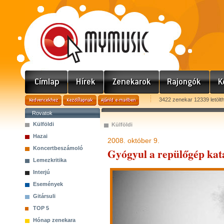
3422 zenekar 12339 letölt
Rovatok
Külföldi
Külföldi
Hazai
2008. október 9.
Koncertbeszámoló
Gyógyul a repülőgép kata
Lemezkritika
Interjú
Események
Gitársuli
TOP 5
Hónap zenekara