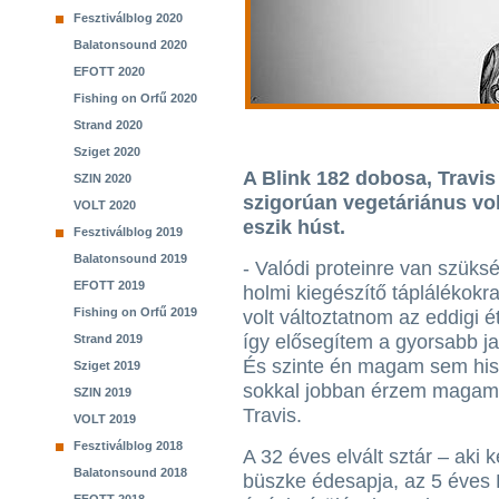
Fesztiválblog 2020
Balatonsound 2020
EFOTT 2020
Fishing on Orfű 2020
Strand 2020
Sziget 2020
A Blink 182 dobosa, Travis
SZIN 2020
szigorúan vegetáriánus vol
VOLT 2020
eszik húst.
Fesztiválblog 2019
Balatonsound 2019
- Valódi proteinre van szük
EFOTT 2019
holmi kiegészítő táplálékokr
Fishing on Orfű 2019
volt változtatnom az eddigi 
így elősegítem a gyorsabb j
Strand 2019
És szinte én magam sem his
Sziget 2019
sokkal jobban érzem magam
SZIN 2019
Travis.
VOLT 2019
Fesztiválblog 2018
A 32 éves elvált sztár – aki 
Balatonsound 2018
büszke édesapja, az 5 éves