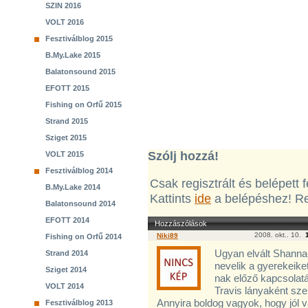
SZIN 2016
VOLT 2016
Fesztiválblog 2015
B.My.Lake 2015
Balatonsound 2015
EFOTT 2015
Fishing on Orfű 2015
Strand 2015
Sziget 2015
Szólj hozzá!
VOLT 2015
Fesztiválblog 2014
Csak regisztrált és belépett
B.My.Lake 2014
Kattints
ide
a belépéshez! Re
Balatonsound 2014
EFOTT 2014
Hozzászólások
2008. okt.. 10.
Niki89
Fishing on Orfű 2014
Ugyan elvált Shanna-
Strand 2014
nevelik a gyerekeik
Sziget 2014
nak előző kapcsolatá
VOLT 2014
Travis lányaként sze
Annyira boldog vagyok, hogy jól va
Fesztiválblog 2013