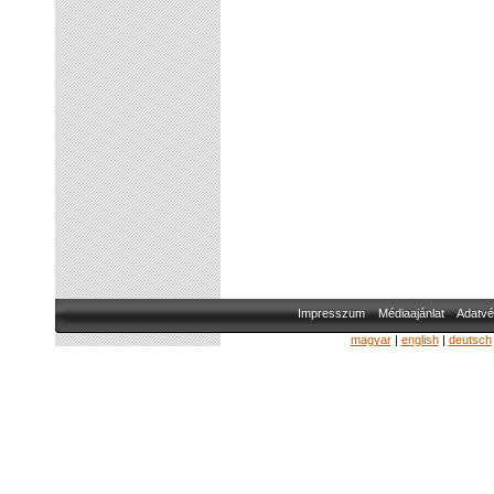
Impresszum
Médiaajánlat
Adatvé
magyar
|
english
|
deutsch