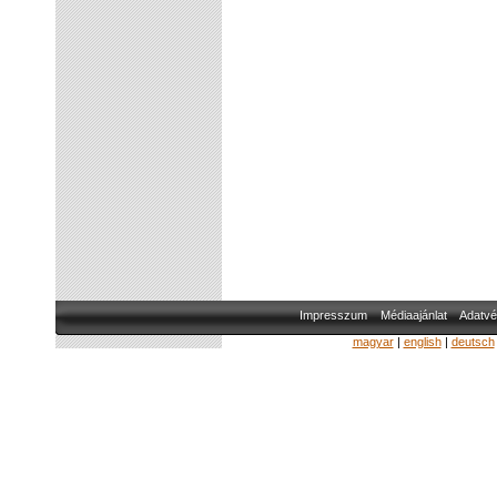
Impresszum
Médiaajánlat
Adatvé
magyar
|
english
|
deutsch