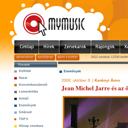
3422 zenekar 12339 letölt
Rovatok
Külföldi
Események
Hazai
2008. október 8. |
Kerényi Áron
Koncertbeszámoló
Jean Michel Jarre és az ő
Lemezkritika
Interjú
Események
Gitársuli
TOP 5
Hónap zenekara