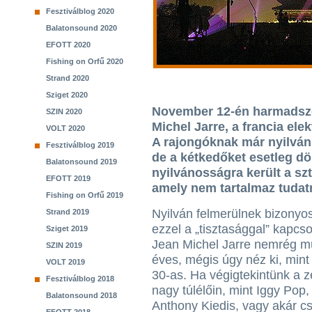
Fesztiválblog 2020
Balatonsound 2020
EFOTT 2020
Fishing on Orfű 2020
Strand 2020
Sziget 2020
November 12-én harmadszo
SZIN 2020
Michel Jarre, a francia ele
VOLT 2020
A rajongóknak már nyilván
Fesztiválblog 2019
de a kétkedőket esetleg dö
Balatonsound 2019
nyilvánosságra került a szt
EFOTT 2019
amely nem tartalmaz tudat
Fishing on Orfű 2019
Nyilván felmerülnek bizonyo
Strand 2019
ezzel a „tisztasággal” kapcso
Sziget 2019
Jean Michel Jarre nemrég mú
SZIN 2019
éves, mégis úgy néz ki, mint
VOLT 2019
30-as. Ha végigtekintünk a z
Fesztiválblog 2018
nagy túlélőin, mint Iggy Po
Balatonsound 2018
Anthony Kiedis, vagy akár cs