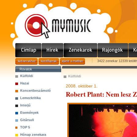
3422 zenekar 12339 letölt
Rovatok
Külföldi
Külföldi
Hazai
2008. október 1.
Koncertbeszámoló
Robert Plant: Nem lesz Z
Lemezkritika
Interjú
Események
Gitársuli
TOP 5
Hónap zenekara