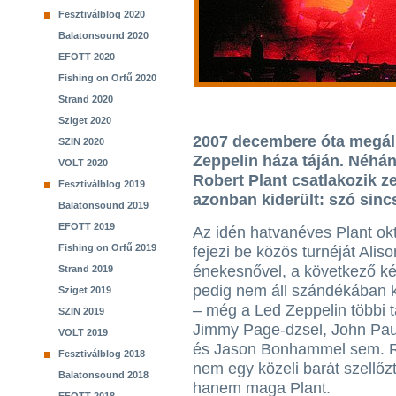
Fesztiválblog 2020
Balatonsound 2020
EFOTT 2020
Fishing on Orfű 2020
Strand 2020
Sziget 2020
2007 decembere óta megáll
SZIN 2020
Zeppelin háza táján. Néhá
VOLT 2020
Robert Plant csatlakozik z
Fesztiválblog 2019
azonban kiderült: szó sincs
Balatonsound 2019
EFOTT 2019
Az idén hatvanéves Plant ok
Fishing on Orfű 2019
fejezi be közös turnéját Alis
énekesnővel, a következő k
Strand 2019
pedig nem áll szándékában 
Sziget 2019
– még a Led Zeppelin többi t
SZIN 2019
Jimmy Page-dzsel, John Pau
VOLT 2019
és Jason Bonhammel sem. R
Fesztiválblog 2018
nem egy közeli barát szellőz
Balatonsound 2018
hanem maga Plant.