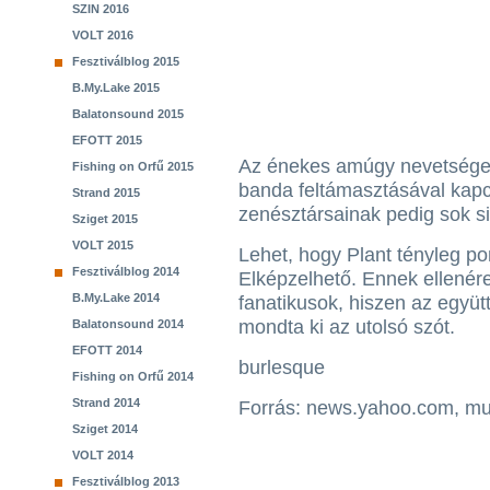
SZIN 2016
VOLT 2016
Fesztiválblog 2015
B.My.Lake 2015
Balatonsound 2015
EFOTT 2015
Az énekes amúgy nevetségesn
Fishing on Orfű 2015
banda feltámasztásával kapcs
Strand 2015
zenésztársainak pedig sok si
Sziget 2015
VOLT 2015
Lehet, hogy Plant tényleg pon
Fesztiválblog 2014
Elképzelhető. Ennek ellenér
B.My.Lake 2014
fanatikusok, hiszen az együt
mondta ki az utolsó szót.
Balatonsound 2014
EFOTT 2014
burlesque
Fishing on Orfű 2014
Strand 2014
Forrás: news.yahoo.com, m
Sziget 2014
VOLT 2014
Fesztiválblog 2013