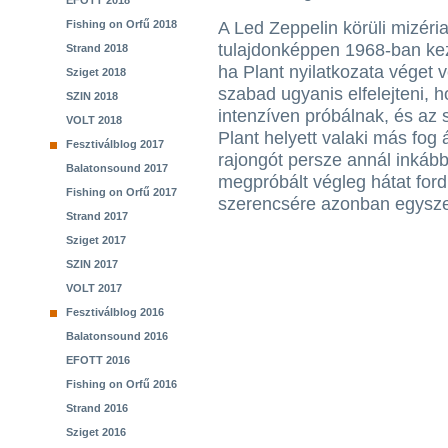
EFOTT 2018
Fishing on Orfű 2018
A Led Zeppelin körüli mizéria 
tulajdonképpen 1968-ban ke
Strand 2018
ha Plant nyilatkozata véget 
Sziget 2018
szabad ugyanis elfelejteni, 
SZIN 2018
intenzíven próbálnak, és az 
VOLT 2018
Plant helyett valaki más fog á
Fesztiválblog 2017
rajongót persze annál inkább
Balatonsound 2017
megpróbált végleg hátat ford
Fishing on Orfű 2017
szerencsére azonban egyszer 
Strand 2017
Sziget 2017
SZIN 2017
VOLT 2017
Fesztiválblog 2016
Balatonsound 2016
EFOTT 2016
Fishing on Orfű 2016
Strand 2016
Sziget 2016