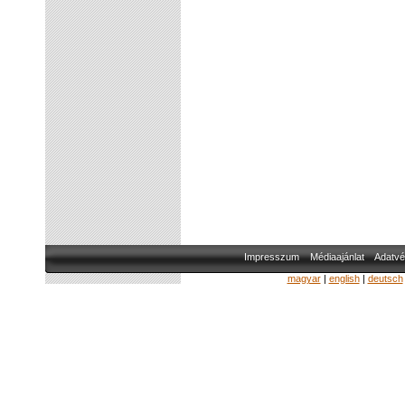
Impresszum
Médiaajánlat
Adatvé
magyar
|
english
|
deutsch