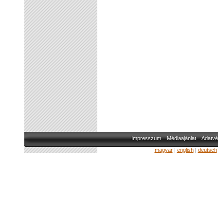
Impresszum
Médiaajánlat
Adatvé
magyar
|
english
|
deutsch