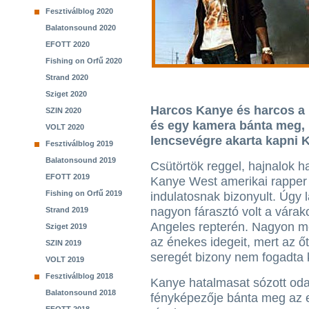
Fesztiválblog 2020
Balatonsound 2020
EFOTT 2020
Fishing on Orfű 2020
Strand 2020
Sziget 2020
Harcos Kanye és harcos a
SZIN 2020
és egy kamera bánta meg, 
VOLT 2020
lencsevégre akarta kapni 
Fesztiválblog 2019
Balatonsound 2019
Csütörtök reggel, hajnalok h
EFOTT 2019
Kanye West amerikai rapper 
Fishing on Orfű 2019
indulatosnak bizonyult. Úgy l
nagyon fárasztó volt a vára
Strand 2019
Angeles repterén. Nagyon m
Sziget 2019
az énekes idegeit, mert az ő
SZIN 2019
seregét bizony nem fogadta 
VOLT 2019
Fesztiválblog 2018
Kanye hatalmasat sózott oda
Balatonsound 2018
fényképezője bánta meg az es