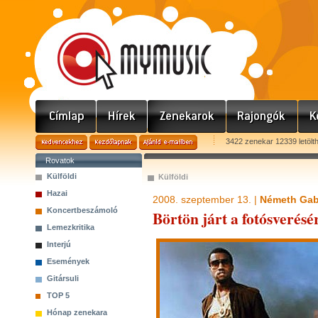
3422 zenekar 12339 letölt
Rovatok
Külföldi
Külföldi
Hazai
2008. szeptember 13. |
Németh Gab
Koncertbeszámoló
Börtön járt a fotósverésér
Lemezkritika
Interjú
Események
Gitársuli
TOP 5
Hónap zenekara