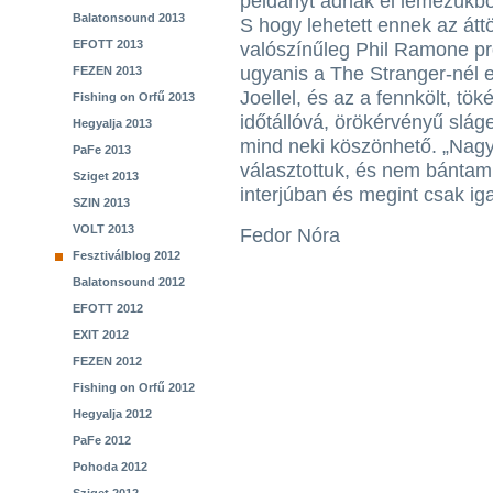
példányt adnak el lemezükb
Balatonsound 2013
S hogy lehetett ennek az átt
EFOTT 2013
valószínűleg Phil Ramone p
ugyanis a The Stranger-nél e
FEZEN 2013
Joellel, és az a fennkölt, tö
Fishing on Orfű 2013
időtállóvá, örökérvényű sláge
Hegyalja 2013
mind neki köszönhető. „Nagy
PaFe 2013
választottuk, és nem bántam
Sziget 2013
interjúban és megint csak iga
SZIN 2013
VOLT 2013
Fedor Nóra
Fesztiválblog 2012
Balatonsound 2012
EFOTT 2012
EXIT 2012
FEZEN 2012
Fishing on Orfű 2012
Hegyalja 2012
PaFe 2012
Pohoda 2012