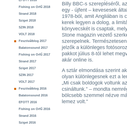
EFOTT 2018
Billy BBC-s szerepléséről, a
Fishing on Orfű 2018
egy - újfent – kevesesek álta
Strand 2018
1978-ból, amit Angliában is 
Sziget 2018
kerek legyen a dolog, a limit
SZIN 2018
könyvecskét is csaptak, mely
Stone magazin vezető szerke
VOLT 2018
szerepelnek. Természetesen a
Fesztiválblog 2017
jelzők a különleges fotósor
Balatonsound 2017
pakkot július 8-tól lehet meg
Fishing on Orfű 2017
akár online is.
Strand 2017
Sziget 2017
A sztár elmondása szerint a
SZIN 2017
olyan különlegesnek ezt a le
VOLT 2017
„Mi csak boldogok voltunk a
csináltunk.” – mondta nemrég
Fesztiválblog 2016
bölcsebb szemmel nézve már
Balatonsound 2016
lemez volt.”
EFOTT 2016
Fishing on Orfű 2016
Strand 2016
Sziget 2016