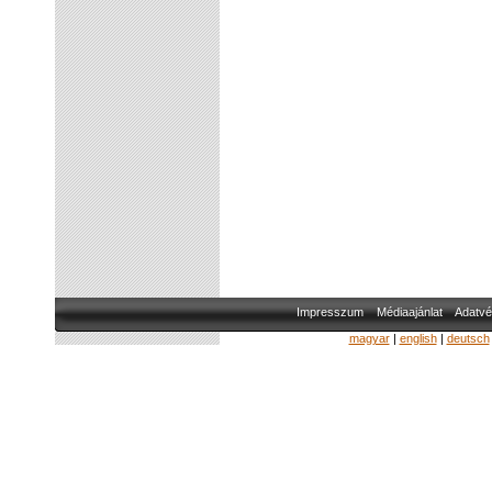
Impresszum
Médiaajánlat
Adatvé
magyar
|
english
|
deutsch