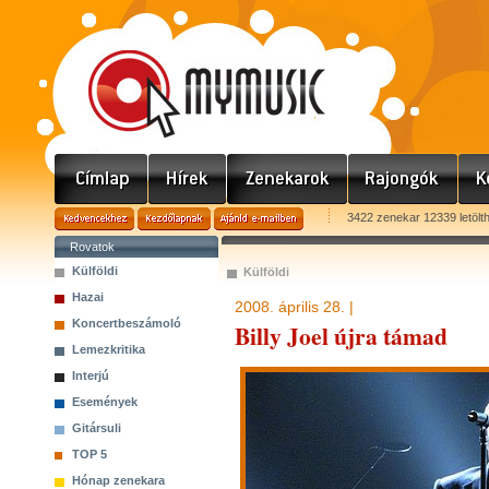
3422 zenekar 12339 letölt
Rovatok
Külföldi
Külföldi
Hazai
2008. április 28. |
Koncertbeszámoló
Billy Joel újra támad
Lemezkritika
Interjú
Események
Gitársuli
TOP 5
Hónap zenekara