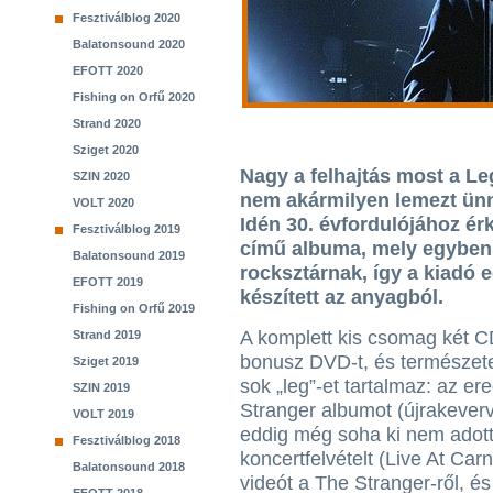
Fesztiválblog 2020
Balatonsound 2020
EFOTT 2020
Fishing on Orfű 2020
Strand 2020
Sziget 2020
Nagy a felhajtás most a L
SZIN 2020
nem akármilyen lemezt ünn
VOLT 2020
Idén 30. évfordulójához érk
Fesztiválblog 2019
című albuma, mely egyben a
Balatonsound 2019
rocksztárnak, így a kiadó e
EFOTT 2019
készített az anyagból.
Fishing on Orfű 2019
A komplett kis csomag két C
Strand 2019
bonusz DVD-t, és természet
Sziget 2019
sok „leg”-et tartalmaz: az er
SZIN 2019
Stranger albumot (újrakeverv
VOLT 2019
eddig még soha ki nem adot
Fesztiválblog 2018
koncertfelvételt (Live At Car
Balatonsound 2018
videót a The Stranger-ről, és