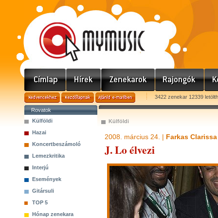
3422 zenekar 12339 letölt
Rovatok
Külföldi
Külföldi
Hazai
2008. március 24. |
Farkas Clarissa
Koncertbeszámoló
J. Lo élvezi
Lemezkritika
Interjú
Események
Gitársuli
TOP 5
Hónap zenekara