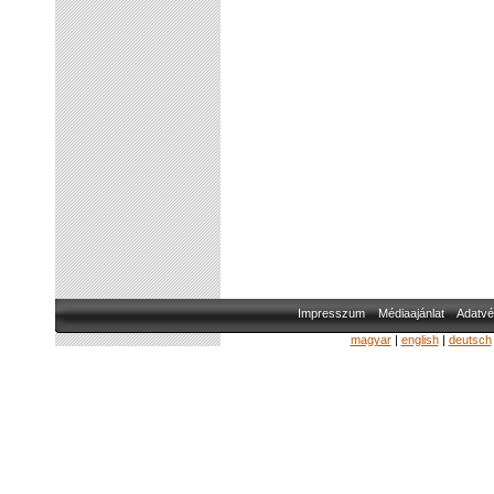
Impresszum
Médiaajánlat
Adatvé
magyar
|
english
|
deutsch