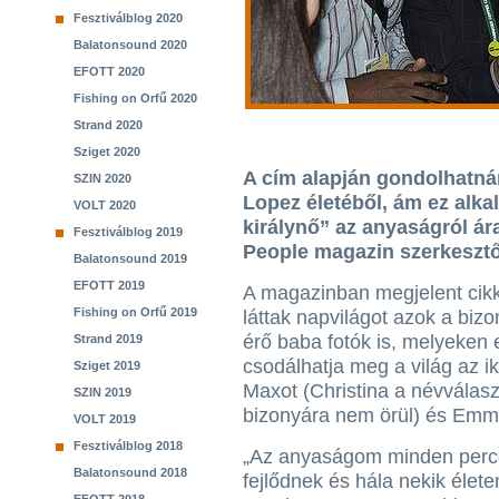
Fesztiválblog 2020
Balatonsound 2020
EFOTT 2020
Fishing on Orfű 2020
Strand 2020
Sziget 2020
A cím alapján gondolhatná
SZIN 2020
Lopez életéből, ám ez alk
VOLT 2020
királynő” az anyaságról ár
Fesztiválblog 2019
People magazin szerkesztő
Balatonsound 2019
EFOTT 2019
A magazinban megjelent cikk
Fishing on Orfű 2019
láttak napvilágot azok a bizo
érő baba fotók is, melyeken 
Strand 2019
csodálhatja meg a világ az ik
Sziget 2019
Maxot (Christina a névválas
SZIN 2019
bizonyára nem örül) és Emm
VOLT 2019
Fesztiválblog 2018
„Az anyaságom minden percé
Balatonsound 2018
fejlődnek és hála nekik élet