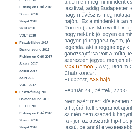
EFOTT 2018
tudom én még mi mindent cs
Fishing on Orfű 2018
lasztival, addig Budapesten
nagy művész is megmutatja
Strand 2018
hajón. Ez a mindenki áltan n
Sziget 2018
Romeo (alias Maxwell Livings
SZIN 2018
hogy nekünk jó legyen és miv
VOLT 2018
nagyon jó reggae-t nyom, jó i
Fesztiválblog 2017
legenda, aki a reggae egyik
Balatonsound 2017
gandzsa)társa volt a műfaj l
Fishing on Orfű 2017
szerezzen jegyet, menjen el 
Strand 2017
Max Romeo
(JAM), Riddim Co
Sziget 2017
Chab koncert
SZIN 2017
Budapest,
A38 hajó
VOLT 2017
Február 29., péntek, 22:00
Fesztiválblog 2016
Balatonsound 2016
Nem azért mert kifejezetten
EFOTT 2016
a hajóról kell programot aján
Fishing on Orfű 2016
szintén nem szabad kihagyni
ra - jön az absztrak hip-hop 
Strand 2016
lassú, de annál élvezeteseb
Sziget 2016