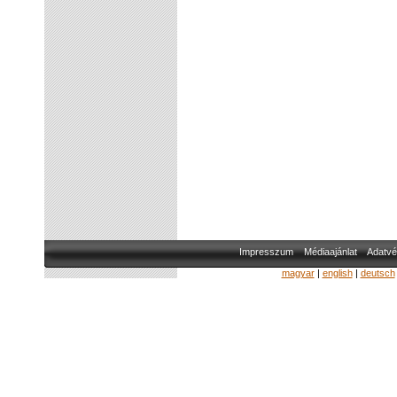
Impresszum
Médiaajánlat
Adatvé
magyar
|
english
|
deutsch