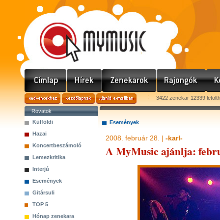
3422 zenekar 12339 letölt
Rovatok
Külföldi
Események
Hazai
2008. február 28. |
-karl-
Koncertbeszámoló
A MyMusic ajánlja: febru
Lemezkritika
Interjú
Események
Gitársuli
TOP 5
Hónap zenekara