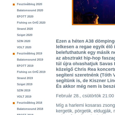
Fesztiválblog 2020
Balatonsound 2020
EFOTT 2020
Fishing on Orfű 2020
Strand 2020
Sziget 2020
Ezen a héten A38 dömpinge
SZIN 2020
lelkesen a regae egyik élő
VOLT 2020
belefuthatunk egy másik n
Fesztiválblog 2019
az absztrakt hip-hop fasz
Balatonsound 2019
túl újra olvashatjuk Savas 
EFOTT 2019
közelgő Chris Rea koncertr
Fishing on Orfű 2019
segíteni szeretnénk (Tóth 
Strand 2019
segítünk is, de Kiszner Lin
Sziget 2019
És akkor még nem is beszé
SZIN 2019
Február 28., csütörtök 21:00
VOLT 2019
Fesztiválblog 2018
Míg a harlemi kosaras zsong
Balatonsound 2018
kergetik, pörgetik, eldugják