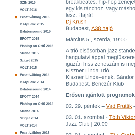
breakbeates, hip-hop zenéjé
SZIN 2016
egy kis tánchoz, vagy máshoz
VOLT 2016
lesz. Hajrá!
Fesztiválblog 2015
Dj Krush
B.My.Lake 2015
Budapest,
A38 hajó
Balatonsound 2015
Március 5., szerda, 19:00
EFOTT 2015
Fishing on Orfű 2015
A trió elsősorban jazz stande
Strand 2015
hangulatvilággal megfűszere
Sziget 2015
igazán friss zeneszám is meg
VOLT 2015
Kiszner Linda Trió
Fesztiválblog 2014
Kiszner Linda–ének, Sándor 
B.My.Lake 2014
Budapest, Benczúr Klub
Balatonsound 2014
Erősen ajánlott programo
EFOTT 2014
Fishing on Orfű 2014
02. 29. péntek –
Vad Fruttik
–
Strand 2014
03. 01. szombat -
Tóth Vikto
Sziget 2014
Jazz Club | 20:00
VOLT 2014
Fesztiválblog 2013