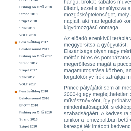
EFOTT 2018
hangú, brokát kabátos művés
Fishing on Orfű 2018
ültetni, ezzel ellensúlyozva 
mozgásképtelenséget, mely a
Strand 2018
napjait, aki már legutolsó ko
Sziget 2018
kígyómozgású önmaga.
SZIN 2018
VOLT 2018
Az előadó ezenkívül terápiár
Fesztiválblog 2017
meggyorsítsa a gyógyulást.
Balatonsound 2017
Elszántsága olyan nagy mért
Fishing on Orfű 2017
méltán híres és pompázatos a
megerőltesse magát a puccpa
Strand 2017
magamutogatása közben, am
Sziget 2017
forgatókönyv írók sztrájkja mi
SZIN 2017
VOLT 2017
Prince pályájától sem áll me
Fesztiválblog 2016
2000-ig egy megfejthetetlen
Balatonsound 2016
művésznévként, így próbálva
EFOTT 2016
mindenhatóságától, s ekképp
Fishing on Orfű 2016
szabadságáért. A kedves raj
amikor a lemezboltban betűr
Strand 2016
keresgélték imádott kedvencük 
Sziget 2016