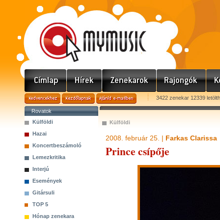
3422 zenekar 12339 letölt
Rovatok
Külföldi
Külföldi
Hazai
2008. február 25. |
Farkas Clarissa
Koncertbeszámoló
Prince csípője
Lemezkritika
Interjú
Események
Gitársuli
TOP 5
Hónap zenekara