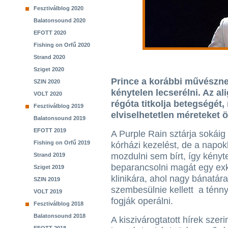
Fesztiválblog 2020
Balatonsound 2020
EFOTT 2020
Fishing on Orfű 2020
Strand 2020
Sziget 2020
Prince a korábbi művészne
SZIN 2020
kénytelen lecserélni. Az al
VOLT 2020
régóta titkolja betegségét,
Fesztiválblog 2019
elviselhetetlen méreteket öl
Balatonsound 2019
EFOTT 2019
A Purple Rain sztárja sokáig
Fishing on Orfű 2019
kórházi kezelést, de a napo
mozdulni sem bírt, így kényte
Strand 2019
beparancsolni magát egy exk
Sziget 2019
klinikára, ahol nagy bánatára
SZIN 2019
szembesülnie kellett a ténn
VOLT 2019
fogják operálni.
Fesztiválblog 2018
Balatonsound 2018
A kiszivárogtatott hírek szeri