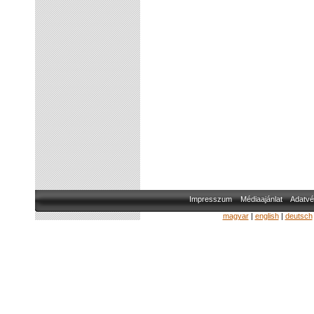
Impresszum
Médiaajánlat
Adatvé
magyar
|
english
|
deutsch