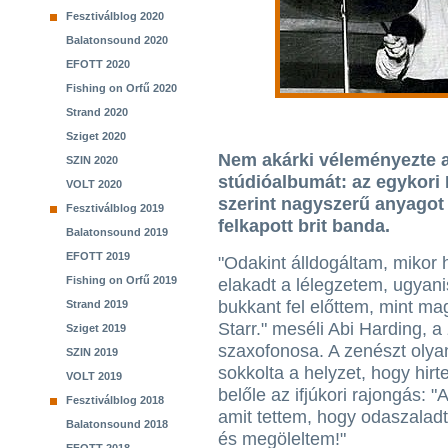
Fesztiválblog 2020
Balatonsound 2020
EFOTT 2020
Fishing on Orfű 2020
Strand 2020
Sziget 2020
Nem akárki véleményezte a
SZIN 2020
stúdióalbumát: az egykori 
VOLT 2020
szerint nagyszerű anyagot
Fesztiválblog 2019
felkapott brit banda.
Balatonsound 2019
EFOTT 2019
"Odakint álldogáltam, mikor h
Fishing on Orfű 2019
elakadt a lélegzetem, ugya
bukkant fel előttem, mint m
Strand 2019
Starr." meséli Abi Harding, a
Sziget 2019
szaxofonosa. A zenészt olya
SZIN 2019
sokkolta a helyzet, hogy hirte
VOLT 2019
belőle az ifjúkori rajongás: "
Fesztiválblog 2018
amit tettem, hogy odaszalad
Balatonsound 2018
és megöleltem!"