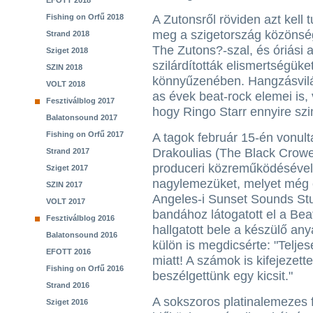
EFOTT 2018
Fishing on Orfű 2018
A Zutonsről röviden azt kell 
meg a szigetország közönség
Strand 2018
The Zutons?-szal, és óriási
Sziget 2018
szilárdították elismertségüket
SZIN 2018
könnyűzenében. Hangzásvilá
VOLT 2018
as évek beat-rock elemei is, 
Fesztiválblog 2017
hogy Ringo Starr ennyire szi
Balatonsound 2017
Fishing on Orfű 2017
A tagok február 15-én vonul
Drakoulias (The Black Crow
Strand 2017
produceri közreműködésével
Sziget 2017
nagylemezüket, melyet még e
SZIN 2017
Angeles-i Sunset Sounds Stu
VOLT 2017
bandához látogatott el a Bea
Fesztiválblog 2016
hallgatott bele a készülő an
Balatonsound 2016
külön is megdicsérte: "Telj
EFOTT 2016
miatt! A számok is kifejezette
Fishing on Orfű 2016
beszélgettünk egy kicsit."
Strand 2016
A sokszoros platinalemezes 
Sziget 2016