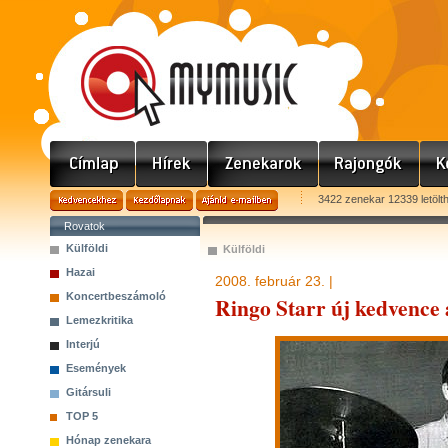
3422 zenekar 12339 letölt
Rovatok
Külföldi
Külföldi
Hazai
2008. február 23. |
Koncertbeszámoló
Ringo Starr új kedvence
Lemezkritika
Interjú
Események
Gitársuli
TOP 5
Hónap zenekara