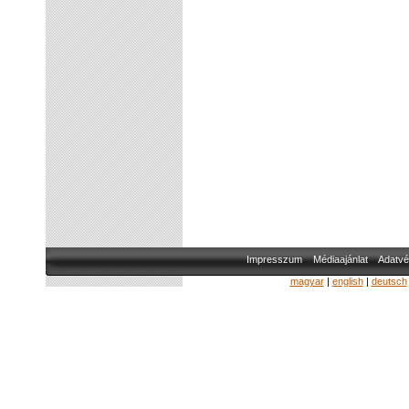
Impresszum
Médiaajánlat
Adatvé
magyar
|
english
|
deutsch