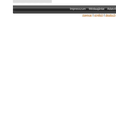
Impresszum
Médiaajánlat
Adatvé
magyar
|
english
|
deutsch