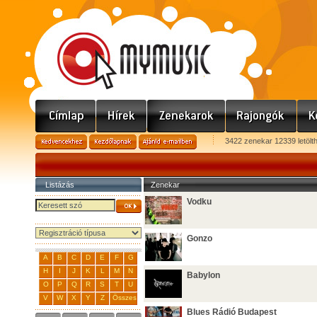
3422 zenekar 12339 letölt
Listázás
Zenekar
Vodku
Gonzo
A
B
C
D
E
F
G
H
I
J
K
L
M
N
Babylon
O
P
Q
R
S
T
U
V
W
X
Y
Z
Összes
Blues Rádió Budapest