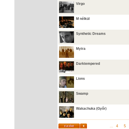
Virgo
M nélkül
Synthetic Dreams
Mytra
Darktempered
Lions
Swamp
Wakachuka (Győr)
...
4
5