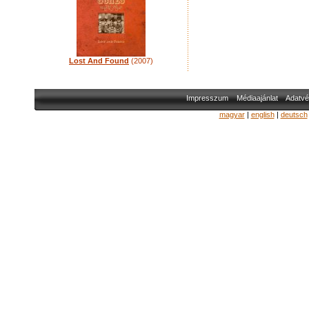
Lost And Found
(2007)
Impresszum
Médiaajánlat
Adatvé
magyar
|
english
|
deutsch