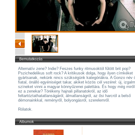
Bemutatkozás
Alternatív zene? Indie? Feszes funky ritmusoktól fűtött brit pop?
Pszichedelikus soft rock? A kritikusok dolga, hogy ilyen címkéket
gyártsanak, nekünk nincs szükségünk kategóriákra. A Gonzo név ö
fiatal, önálló egyéniséget takar, akiket közös cél vezérel: új, izgal
színeket vinni a magyar könnyűzenei palettára. És hogy még miről
ez a zenekar? Törékeny hajnali pillanatokról, az idő
feltartóztathatatlanságáról, álmatlanságról, az ősi harcról a belső
démonainkkal, reményről, bolyongásról, szerelemről.
Rólatok.
Albumok