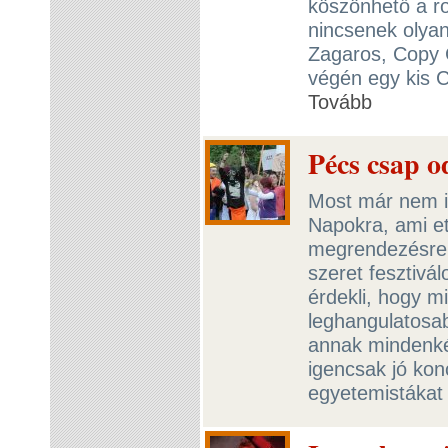
köszönhető a ro
nincsenek olyan
Zagaros, Copy C
végén egy kis C
Tovább
Pécs csap od
Most már nem is
Napokra, ami et
megrendezésre, 
szeret fesztivál
érdekli, hogy m
leghangulatosab
annak mindenké
igencsak jó konc
egyetemistáka