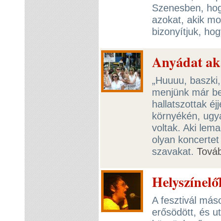
Szenesben, hog
azokat, akik mo
bizonyítjuk, hog
Anyádat ak
„Huuuu, baszki,
menjünk már be
hallatszottak é
környékén, ugya
voltak. Aki lema
olyan koncertet 
szavakat.
Tová
Helyszínelők
A fesztivál más
erősödött, és ut