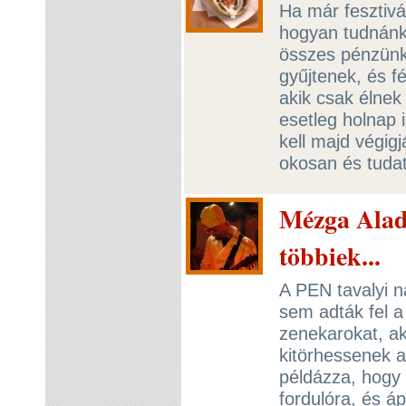
Ha már fesztivál
hogyan tudnánk 
összes pénzünke
gyűjtenek, és f
akik csak élnek
esetleg holnap 
kell majd végig
okosan és tuda
Mézga Alad
többiek...
A PEN tavalyi n
sem adták fel a
zenekarokat, a
kitörhessenek a
példázza, hogy 
fordulóra, és ápr