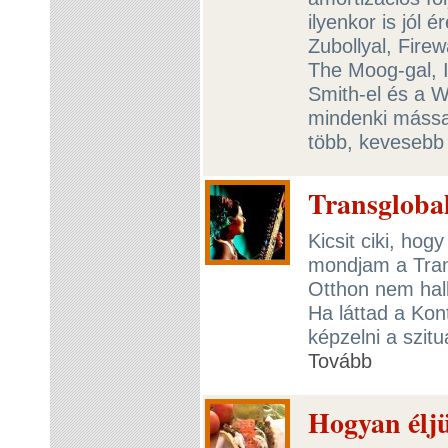
ilyenkor is jól
Zubollyal, Fire
The Moog-gal, I
Smith-el és a
mindenki mással
több, kevesebb 
Transglobal
Kicsit ciki, hog
mondjam a Trans
Otthon nem hall
Ha láttad a Kont
képzelni a szit
Tovább
Hogyan éljü