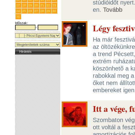
stúdióidőt nyert
17
18
19
20
21
22
23
en.
Tovább
24
25
26
27
28
29
30
31
1
2
3
4
5
6
Időszak:
Légy feszti
-
Ha már fesztivá
az öltözékünkre
Hirdetés
a trend Pécsett
extrém ruházatú
köszönhető a ka
rabokkal meg a
őket nem állíto
embereket igen
Itt a vége, 
Szombaton vége
ott voltál a fesz
amortizációs f