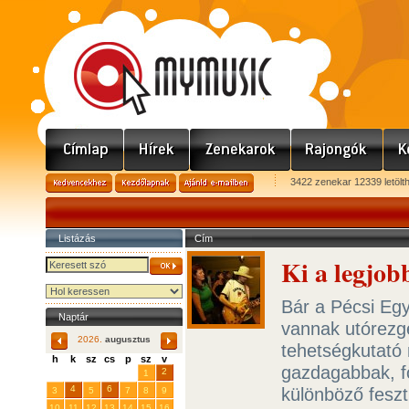
3422 zenekar 12339 letölt
Listázás
Cím
Ki a legjob
Bár a Pécsi Eg
Naptár
vannak utórezgé
2026.
augusztus
tehetségkutató 
h
k
sz
cs
p
sz
v
gazdagabbak, fő
29
31
2
27
28
30
1
4
6
különböző feszt
3
5
7
8
9
10
11
12
13
14
15
16