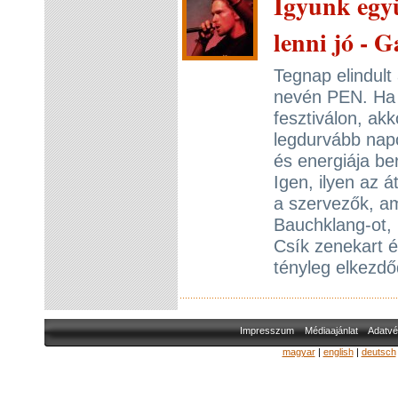
Igyunk együ
lenni jó - G
Tegnap elindult
nevén PEN. Ha v
fesztiválon, ak
legdurvább nap
és energiája ber
Igen, ilyen az á
a szervezők, am
Bauchklang-ot, 
Csík zenekart 
tényleg elkezdő
Impresszum
Médiaajánlat
Adatvé
magyar
|
english
|
deutsch